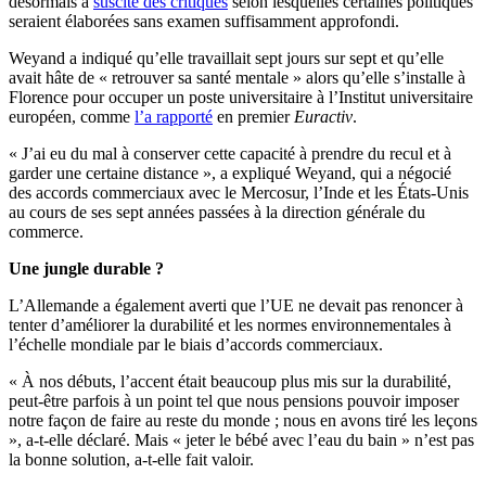
désormais a
suscité des critiques
selon lesquelles certaines politiques
seraient élaborées sans examen suffisamment approfondi.
Weyand a indiqué qu’elle travaillait sept jours sur sept et qu’elle
avait hâte de « retrouver sa santé mentale » alors qu’elle s’installe à
Florence pour occuper un poste universitaire à l’Institut universitaire
européen, comme
l’a rapporté
en premier
Euractiv
.
« J’ai eu du mal à conserver cette capacité à prendre du recul et à
garder une certaine distance », a expliqué Weyand, qui a négocié
des accords commerciaux avec le Mercosur, l’Inde et les États-Unis
au cours de ses sept années passées à la direction générale du
commerce.
Une jungle durable ?
L’Allemande a également averti que l’UE ne devait pas renoncer à
tenter d’améliorer la durabilité et les normes environnementales à
l’échelle mondiale par le biais d’accords commerciaux.
« À nos débuts, l’accent était beaucoup plus mis sur la durabilité,
peut-être parfois à un point tel que nous pensions pouvoir imposer
notre façon de faire au reste du monde ; nous en avons tiré les leçons
», a-t-elle déclaré. Mais « jeter le bébé avec l’eau du bain » n’est pas
la bonne solution, a-t-elle fait valoir.