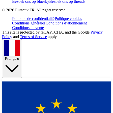
Bezoek ons op bluesky
Bezoek ons op threads
©
2026
Euractiv FR. All rights reserved.
Politique de confidentialité
Politique cookies
Conditions générales
Conditions d’abonnement
Conditions de vente
This site is protected by reCAPTCHA, and the Google
Privacy
Policy
and
Terms of Service
apply.
Français