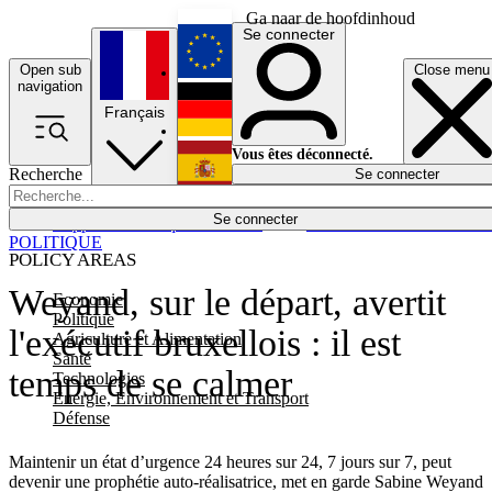
Ga naar de hoofdinhoud
Se connecter
Open sub
Close menu
English
navigation
Français
Deutsch
Vous êtes déconnecté.
Recherche
Se connecter
Español
Lumières éteintes
Se connecter
Rapporteur
Politique
Économie
Newsletters
Evénements
Em
POLITIQUE
POLICY AREAS
Weyand, sur le départ, avertit
Economie
Politique
l'exécutif bruxellois : il est
Agriculture et Alimentation
Santé
temps de se calmer
Technologies
Energie, Environnement et Transport
Défense
Maintenir un état d’urgence 24 heures sur 24, 7 jours sur 7, peut
devenir une prophétie auto-réalisatrice, met en garde Sabine Weyand