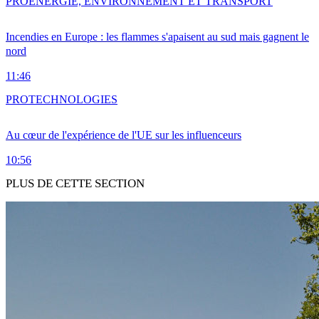
PRO
ENERGIE, ENVIRONNEMENT ET TRANSPORT
Incendies en Europe : les flammes s'apaisent au sud mais gagnent le
nord
11:46
PRO
TECHNOLOGIES
Au cœur de l'expérience de l'UE sur les influenceurs
10:56
PLUS DE CETTE SECTION