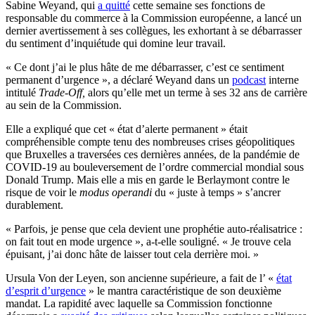
Sabine Weyand, qui
a quitté
cette semaine ses fonctions de
responsable du commerce à la Commission européenne, a lancé un
dernier avertissement à ses collègues, les exhortant à se débarrasser
du sentiment d’inquiétude qui domine leur travail.
« Ce dont j’ai le plus hâte de me débarrasser, c’est ce sentiment
permanent d’urgence », a déclaré Weyand dans un
podcast
interne
intitulé
Trade-Off,
alors qu’elle met un terme à ses 32 ans de carrière
au sein de la Commission.
Elle a expliqué que cet « état d’alerte permanent » était
compréhensible compte tenu des nombreuses crises géopolitiques
que Bruxelles a traversées ces dernières années, de la pandémie de
COVID-19 au bouleversement de l’ordre commercial mondial sous
Donald Trump. Mais elle a mis en garde le Berlaymont contre le
risque de voir le
modus operandi
du « juste à temps » s’ancrer
durablement.
« Parfois, je pense que cela devient une prophétie auto-réalisatrice :
on fait tout en mode urgence », a-t-elle souligné. « Je trouve cela
épuisant, j’ai donc hâte de laisser tout cela derrière moi. »
Ursula Von der Leyen, son ancienne supérieure, a fait de l’
«
état
d’esprit d’urgence
»
le mantra caractéristique de son deuxième
mandat. La rapidité avec laquelle sa Commission fonctionne