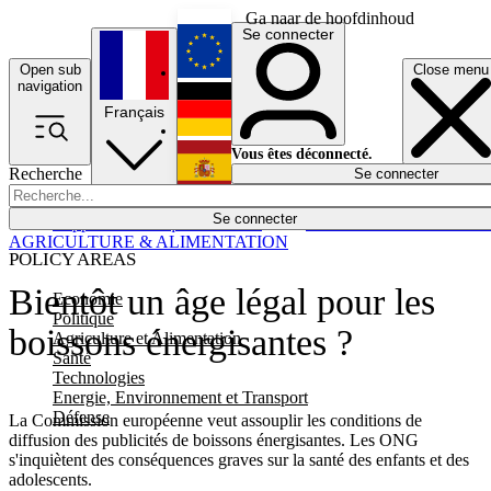
Ga naar de hoofdinhoud
Se connecter
Open sub
Close menu
English
navigation
Français
Deutsch
Vous êtes déconnecté.
Recherche
Se connecter
Español
Lumières éteintes
Se connecter
Rapporteur
Politique
Économie
Newsletters
Evénements
Em
AGRICULTURE & ALIMENTATION
POLICY AREAS
Bientôt un âge légal pour les
Economie
Politique
boissons énergisantes ?
Agriculture et Alimentation
Santé
Technologies
Energie, Environnement et Transport
Défense
La Commission européenne veut assouplir les conditions de
diffusion des publicités de boissons énergisantes. Les ONG
s'inquiètent des conséquences graves sur la santé des enfants et des
adolescents.