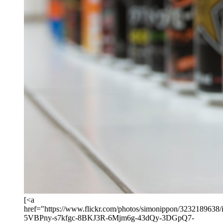
[<a
href="https://www.flickr.com/photos/simonippon/3232189638/in
5VBPny-s7kfgc-8BKJ3R-6Mjm6g-43dQy-3DGpQ7-