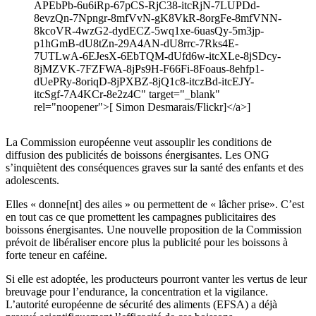
APEbPb-6u6iRp-67pCS-RjC38-itcRjN-7LUPDd-
8evzQn-7Npngr-8mfVvN-gK8VkR-8orgFe-8mfVNN-
8kcoVR-4wzG2-dydECZ-5wq1xe-6uasQy-5m3jp-
p1hGmB-dU8tZn-29A4AN-dU8rrc-7Rks4E-
7UTLwA-6EJesX-6EbTQM-dUfd6w-itcXLe-8jSDcy-
8jMZVK-7FZFWA-8jPs9H-F66Fi-8Foaus-8ehfp1-
dUePRy-8oriqD-8jPXBZ-8jQ1c8-itczBd-itcEJY-
itcSgf-7A4KCr-8e2z4C" target="_blank"
rel="noopener">[ Simon Desmarais/Flickr]</a>]
La Commission européenne veut assouplir les conditions de
diffusion des publicités de boissons énergisantes. Les ONG
s’inquiètent des conséquences graves sur la santé des enfants et des
adolescents.
Elles « donne[nt] des ailes » ou permettent de « lâcher prise». C’est
en tout cas ce que promettent les campagnes publicitaires des
boissons énergisantes. Une nouvelle proposition de la Commission
prévoit de libéraliser encore plus la publicité pour les boissons à
forte teneur en caféine.
Si elle est adoptée, les producteurs pourront vanter les vertus de leur
breuvage pour l’endurance, la concentration et la vigilance.
L’autorité européenne de sécurité des aliments (EFSA) a déjà