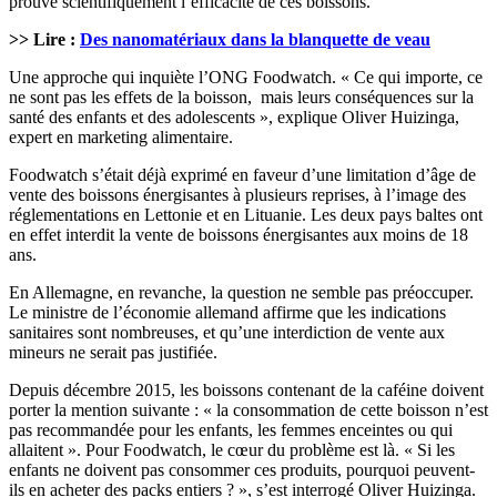
prouvé scientifiquement l’efficacité de ces boissons.
>> Lire :
Des nanomatériaux dans la blanquette de veau
Une approche qui inquiète l’ONG Foodwatch. « Ce qui importe, ce
ne sont pas les effets de la boisson, mais leurs conséquences sur la
santé des enfants et des adolescents », explique Oliver Huizinga,
expert en marketing alimentaire.
Foodwatch s’était déjà exprimé en faveur d’une limitation d’âge de
vente des boissons énergisantes à plusieurs reprises, à l’image des
réglementations en Lettonie et en Lituanie. Les deux pays baltes ont
en effet interdit la vente de boissons énergisantes aux moins de 18
ans.
En Allemagne, en revanche, la question ne semble pas préoccuper.
Le ministre de l’économie allemand affirme que les indications
sanitaires sont nombreuses, et qu’une interdiction de vente aux
mineurs ne serait pas justifiée.
Depuis décembre 2015, les boissons contenant de la caféine doivent
porter la mention suivante : « la consommation de cette boisson n’est
pas recommandée pour les enfants, les femmes enceintes ou qui
allaitent ». Pour Foodwatch, le cœur du problème est là. « Si les
enfants ne doivent pas consommer ces produits, pourquoi peuvent-
ils en acheter des packs entiers ? », s’est interrogé Oliver Huizinga.