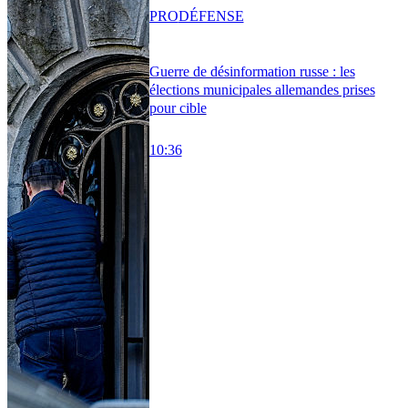
PRO
DÉFENSE
Guerre de désinformation russe : les
élections municipales allemandes prises
pour cible
10:36