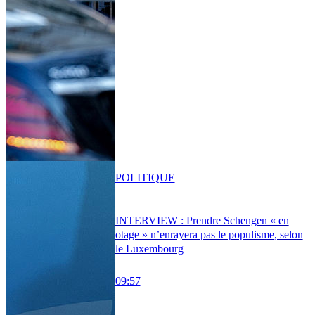
POLITIQUE
INTERVIEW : Prendre Schengen « en
otage » n’enrayera pas le populisme, selon
le Luxembourg
09:57