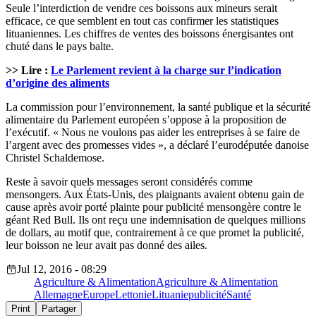
Seule l’interdiction de vendre ces boissons aux mineurs serait
efficace, ce que semblent en tout cas confirmer les statistiques
lituaniennes. Les chiffres de ventes des boissons énergisantes ont
chuté dans le pays balte.
>> Lire :
Le Parlement revient à la charge sur l’indication
d’origine des aliments
La commission pour l’environnement, la santé publique et la sécurité
alimentaire du Parlement européen s’oppose à la proposition de
l’exécutif. « Nous ne voulons pas aider les entreprises à se faire de
l’argent avec des promesses vides », a déclaré l’eurodéputée danoise
Christel Schaldemose.
Reste à savoir quels messages seront considérés comme
mensongers. Aux États-Unis, des plaignants avaient obtenu gain de
cause après avoir porté plainte pour publicité mensongère contre le
géant Red Bull. Ils ont reçu une indemnisation de quelques millions
de dollars, au motif que, contrairement à ce que promet la publicité,
leur boisson ne leur avait pas donné des ailes.
Jul 12, 2016 - 08:29
Agriculture & Alimentation
Agriculture & Alimentation
Allemagne
Europe
Lettonie
Lituanie
publicité
Santé
Print
Partager