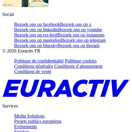
Social
Bezoek ons op facebook
Bezoek ons op x
Bezoek ons op linkedin
Bezoek ons op youtube
Bezoek ons op rss-feed
Bezoek ons op instagram
Bezoek ons op mastodon
Bezoek ons op telegram
Bezoek ons op bluesky
Bezoek ons op threads
©
2026
Euractiv FR
Politique de confidentialité
Politique cookies
Conditions générales
Conditions d’abonnement
Conditions de vente
Services
Media Solutions
Projets publics européens
Evénements
Emplois