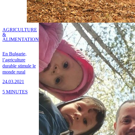
AGRICULTURE
&
ALIMENTATION
En Bulgarie,
l’agriculture
durable stimule le
monde rural
24.03.2021
5 MINUTES