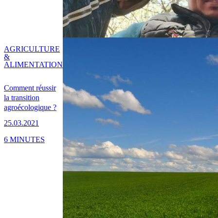
AGRICULTURE
&
ALIMENTATION
Comment réussir
la transition
agroécologique ?
25.03.2021
6 MINUTES