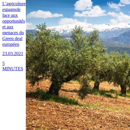
L’agriculture
espagnole
face aux
opportunités
et aux
menaces du
Green deal
européen
23.03.2021
5
MINUTES