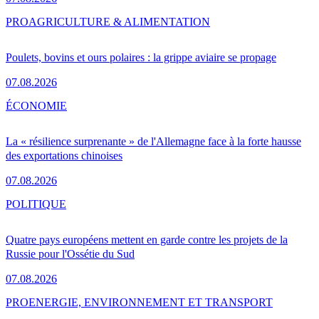
PRO
AGRICULTURE & ALIMENTATION
Poulets, bovins et ours polaires : la grippe aviaire se propage
07.08.2026
ÉCONOMIE
La « résilience surprenante » de l'Allemagne face à la forte hausse
des exportations chinoises
07.08.2026
POLITIQUE
Quatre pays européens mettent en garde contre les projets de la
Russie pour l'Ossétie du Sud
07.08.2026
PRO
ENERGIE, ENVIRONNEMENT ET TRANSPORT