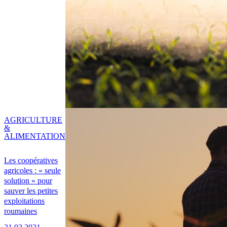
AGRICULTURE
&
ALIMENTATION
Les coopératives
agricoles : « seule
solution » pour
sauver les petites
exploitations
roumaines