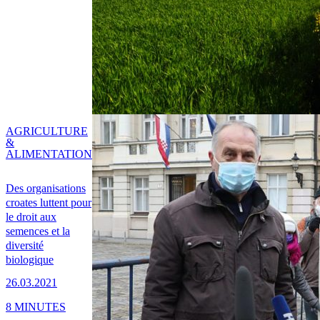
AGRICULTURE
&
ALIMENTATION
Des organisations
croates luttent pour
le droit aux
semences et la
diversité
biologique
26.03.2021
8 MINUTES