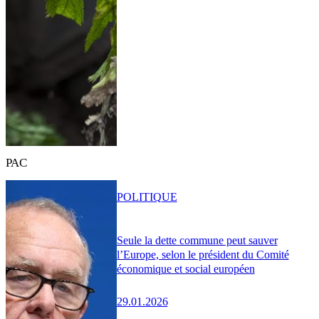
PAC
POLITIQUE
Seule la dette commune peut sauver
l’Europe, selon le président du Comité
économique et social européen
29.01.2026