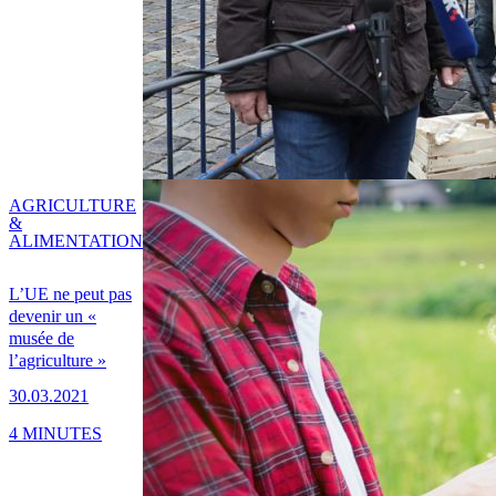
AGRICULTURE
&
ALIMENTATION
L’UE ne peut pas
devenir un «
musée de
l’agriculture »
30.03.2021
4 MINUTES