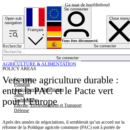
Ga naar de hoofdinhoud
Se connecter
Open sub
Close menu
English
navigation
Français
Deutsch
Vous êtes déconnecté.
Recherche
Se connecter
Español
Lumières éteintes
Se connecter
Rapporteur
Politique
Économie
Newsletters
Evénements
Em
AGRICULTURE & ALIMENTATION
POLICY AREAS
Vers une agriculture durable :
Economie
Politique
entre la PAC et le Pacte vert
Agriculture et Alimentation
Santé
pour l’Europe
Technologies
Energie, Environnement et Transport
Défense
Après des années de négociations, il semblerait qu’un accord sur la
réforme de la Politique agricole commune (PAC) soit à portée de