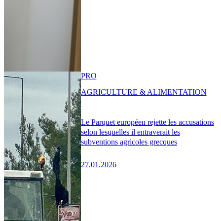
PRO
AGRICULTURE & ALIMENTATION
Le Parquet européen rejette les accusations
selon lesquelles il entraverait les
subventions agricoles grecques
27.01.2026