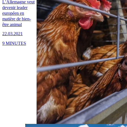
L’Allemagne veut
devenir leader
européen en
matière de bien-
être animal
22.03.2021
9 MINUTES