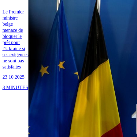
Le Premier
ministre
belge
menace de
bloquer le
prêt pour
l’Ukraine si
ses exigences
ne sont pas
satisfaites
23.10.2025
3 MINUTES