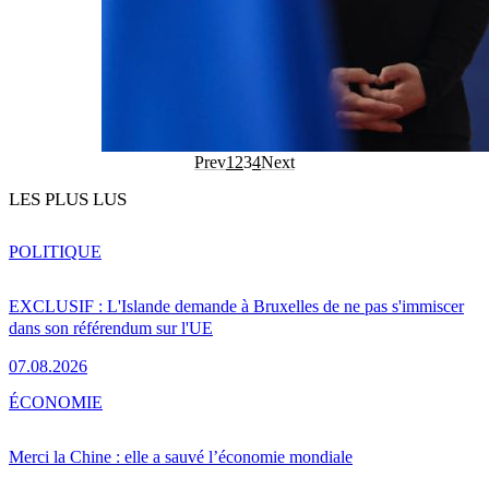
Prev
1
2
3
4
Next
LES PLUS LUS
POLITIQUE
EXCLUSIF : L'Islande demande à Bruxelles de ne pas s'immiscer
dans son référendum sur l'UE
07.08.2026
ÉCONOMIE
Merci la Chine : elle a sauvé l’économie mondiale