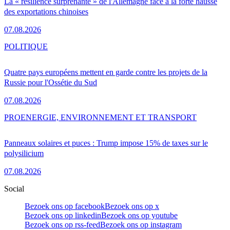
La « résilience surprenante » de l'Allemagne face à la forte hausse
des exportations chinoises
07.08.2026
POLITIQUE
Quatre pays européens mettent en garde contre les projets de la
Russie pour l'Ossétie du Sud
07.08.2026
PRO
ENERGIE, ENVIRONNEMENT ET TRANSPORT
Panneaux solaires et puces : Trump impose 15% de taxes sur le
polysilicium
07.08.2026
Social
Bezoek ons op facebook
Bezoek ons op x
Bezoek ons op linkedin
Bezoek ons op youtube
Bezoek ons op rss-feed
Bezoek ons op instagram