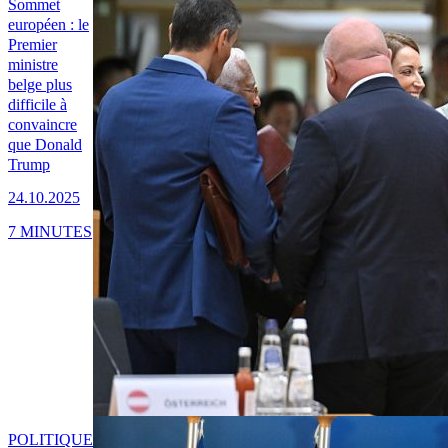
Sommet
européen : le
Premier
ministre
belge plus
difficile à
convaincre
que Donald
Trump
24.10.2025
7 MINUTES
POLITIQUE