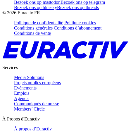
Bezoek ons op mastodon
Bezoek ons op telegram
Bezoek ons op bluesky
Bezoek ons op threads
©
2026
Euractiv FR
Politique de confidentialité
Politique cookies
Conditions générales
Conditions d’abonnement
Conditions de vente
Services
Media Solutions
Projets publics européens
Evénements
Emplois
Agenda
Communiqués de presse
Members’ Circle
À Propos d'Euractiv
À propos d’Euractiv