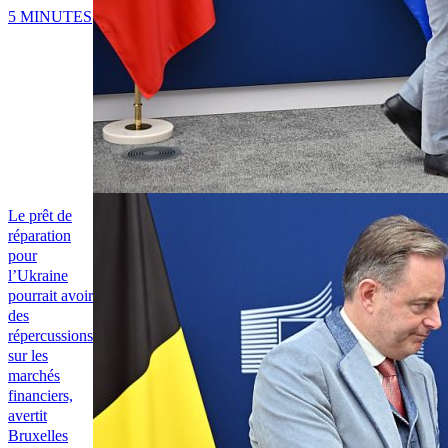
5 MINUTES
Le prêt de
réparation
pour
l’Ukraine
pourrait avoir
des
répercussions
sur les
marchés
financiers,
avertit
Bruxelles