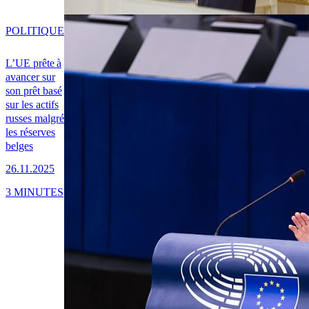
POLITIQUE
L’UE prête à
avancer sur
son prêt basé
sur les actifs
russes malgré
les réserves
belges
26.11.2025
3 MINUTES