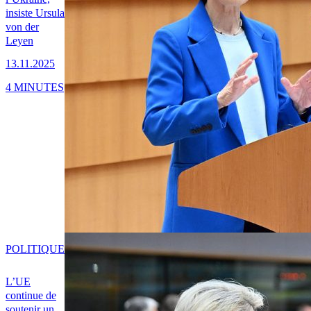
insiste Ursula
von der
Leyen
13.11.2025
4 MINUTES
POLITIQUE
L’UE
continue de
soutenir un