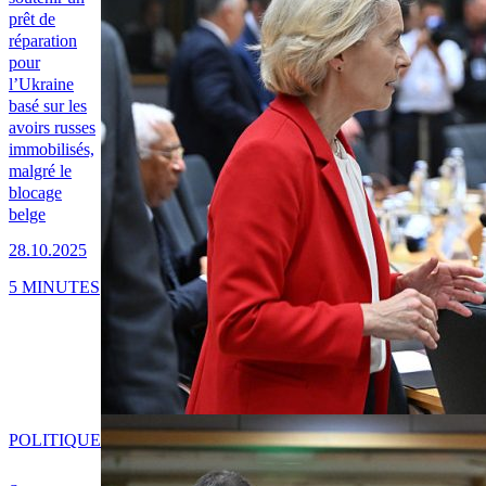
prêt de
réparation
pour
l’Ukraine
basé sur les
avoirs russes
immobilisés,
malgré le
blocage
belge
28.10.2025
5 MINUTES
POLITIQUE