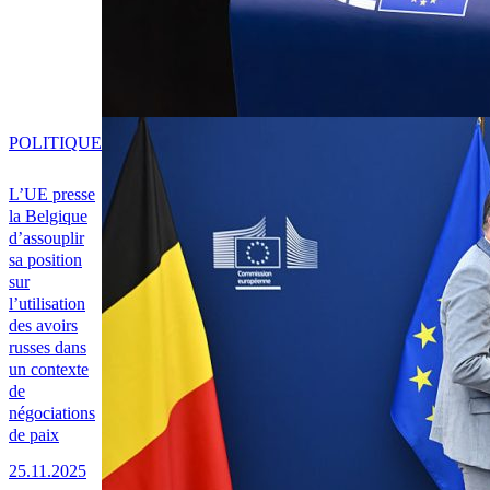
POLITIQUE
L’UE presse
la Belgique
d’assouplir
sa position
sur
l’utilisation
des avoirs
russes dans
un contexte
de
négociations
de paix
25.11.2025