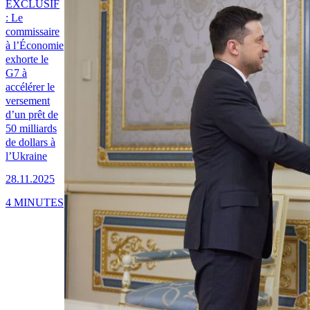
EXCLUSIF
: Le
commissaire
à l’Économie
exhorte le
G7 à
accélérer le
versement
d’un prêt de
50 milliards
de dollars à
l’Ukraine
28.11.2025
4 MINUTES