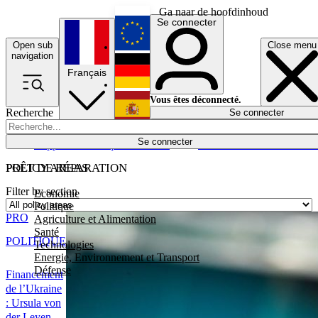
Ga naar de hoofdinhoud
Se connecter
Open sub
Close menu
English
navigation
Français
Deutsch
Vous êtes déconnecté.
Recherche
Se connecter
Español
Lumières éteintes
Se connecter
Rapporteur
Politique
Économie
Newsletters
Evénements
Em
POLICY AREAS
PRÊT DE RÉPARATION
Filter by section
Economie
Politique
PRO
Agriculture et Alimentation
Santé
POLITIQUE
Technologies
Energie, Environnement et Transport
Défense
Financement
de l’Ukraine
: Ursula von
der Leyen