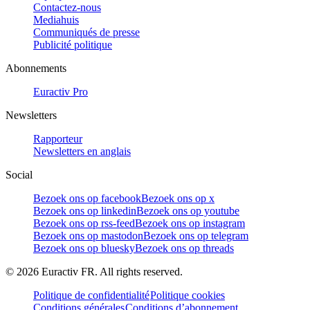
Contactez-nous
Mediahuis
Communiqués de presse
Publicité politique
Abonnements
Euractiv Pro
Newsletters
Rapporteur
Newsletters en anglais
Social
Bezoek ons op facebook
Bezoek ons op x
Bezoek ons op linkedin
Bezoek ons op youtube
Bezoek ons op rss-feed
Bezoek ons op instagram
Bezoek ons op mastodon
Bezoek ons op telegram
Bezoek ons op bluesky
Bezoek ons op threads
©
2026
Euractiv FR. All rights reserved.
Politique de confidentialité
Politique cookies
Conditions générales
Conditions d’abonnement