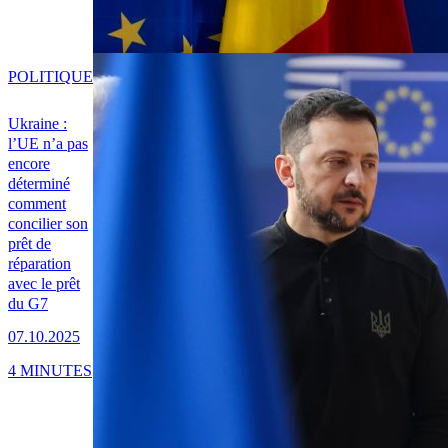
POLITIQUE
Ukraine :
l’UE n’a pas
encore
déterminé
comment
concilier son
prêt de
réparation
avec le prêt
du G7
07.10.2025
4 MINUTES