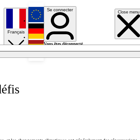
Se connecter
Close menu
English
Français
Deutsch
Vous êtes déconnecté.
Se connecter
Español
Lumières éteintes
éfis