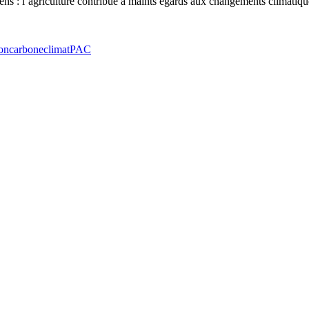
 sens : l’agriculture contribue à maints égards aux changements climatiq
on
carbone
climat
PAC