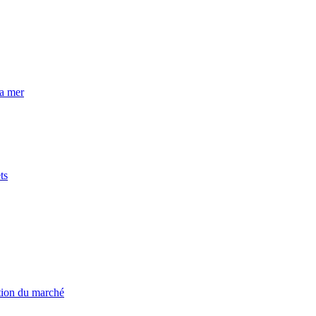
la mer
ts
ation du marché