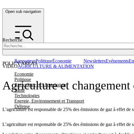
Open sub navigation
Recherche
Rapporteur
Politique
Économie
Newsletters
Evénements
Em
POLICY AREAS
VIDEO
AGRICULTURE & ALIMENTATION
Economie
Politique
Agriculture et changement c
Agriculture et Alimentation
Santé
Technologies
Energie, Environnement et Transport
Défense
L’agriculture est responsable de 25% des émissions de gaz à effet de s
L’agriculture est responsable de 25% des émissions de gaz à effet de s