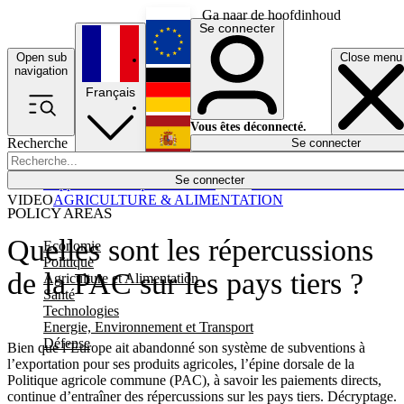
Ga naar de hoofdinhoud
Se connecter
Open sub
Close menu
English
navigation
Français
Deutsch
Vous êtes déconnecté.
Recherche
Se connecter
Español
Lumières éteintes
Se connecter
Rapporteur
Politique
Économie
Newsletters
Evénements
Em
VIDEO
AGRICULTURE & ALIMENTATION
POLICY AREAS
Quelles sont les répercussions
Economie
Politique
de la PAC sur les pays tiers ?
Agriculture et Alimentation
Santé
Technologies
Energie, Environnement et Transport
Défense
Bien que l’Europe ait abandonné son système de subventions à
l’exportation pour ses produits agricoles, l’épine dorsale de la
Politique agricole commune (PAC), à savoir les paiements directs,
continue d’entraîner des répercussions sur les pays tiers. Décryptage.