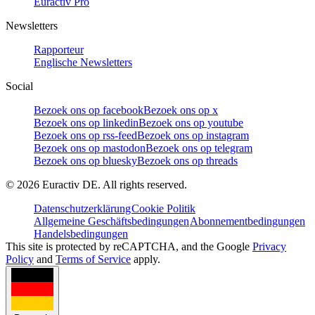
Euractiv Pro
Newsletters
Rapporteur
Englische Newsletters
Social
Bezoek ons op facebook
Bezoek ons op x
Bezoek ons op linkedin
Bezoek ons op youtube
Bezoek ons op rss-feed
Bezoek ons op instagram
Bezoek ons op mastodon
Bezoek ons op telegram
Bezoek ons op bluesky
Bezoek ons op threads
©
2026
Euractiv DE. All rights reserved.
Datenschutzerklärung
Cookie Politik
Allgemeine Geschäftsbedingungen
Abonnementbedingungen
Handelsbedingungen
This site is protected by reCAPTCHA, and the Google
Privacy
Policy
and
Terms of Service
apply.