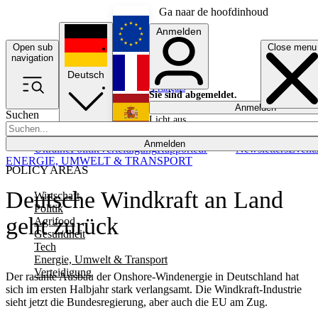
Ga naar de hoofdinhoud
Anmelden
Open sub
Close menu
English
navigation
Deutsch
Français
Sie sind abgemeldet.
Anmelden
Suchen
Licht aus
Español
Anmelden
Ukraine
Politik
Verteidigung
Rapporteur
Newsletters
Event
ENERGIE, UMWELT & TRANSPORT
POLICY AREAS
Deutsche Windkraft an Land
Wirtschaft
Politik
geht zurück
Agrifood
Gesundheit
Tech
Energie, Umwelt & Transport
Verteidigung
Der rasante Ausbau der Onshore-Windenergie in Deutschland hat
sich im ersten Halbjahr stark verlangsamt. Die Windkraft-Industrie
sieht jetzt die Bundesregierung, aber auch die EU am Zug.