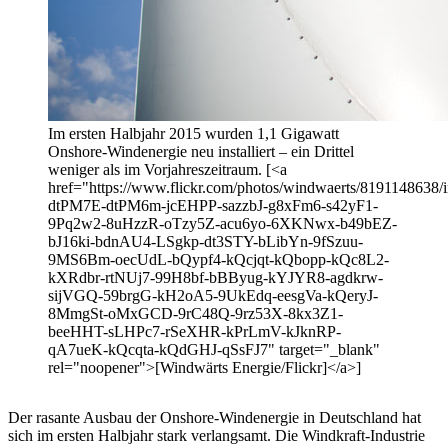
Im ersten Halbjahr 2015 wurden 1,1 Gigawatt
Onshore-Windenergie neu installiert – ein Drittel
weniger als im Vorjahreszeitraum. [<a
href="https://www.flickr.com/photos/windwaerts/8191148638/in
dtPM7E-dtPM6m-jcEHPP-sazzbJ-g8xFm6-s42yF1-
9Pq2w2-8uHzzR-oTzy5Z-acu6yo-6XKNwx-b49bEZ-
bJ16ki-bdnAU4-LSgkp-dt3STY-bLibYn-9fSzuu-
9MS6Bm-oecUdL-bQypf4-kQcjqt-kQbopp-kQc8L2-
kXRdbr-rtNUj7-99H8bf-bBByug-kYJYR8-agdkrw-
sijVGQ-59brgG-kH2oA5-9UkEdq-eesgVa-kQeryJ-
8MmgSt-oMxGCD-9rC48Q-9rz53X-8kx3Z1-
beeHHT-sLHPc7-rSeXHR-kPrLmV-kJknRP-
qA7ueK-kQcqta-kQdGHJ-qSsFJ7" target="_blank"
rel="noopener">[Windwärts Energie/Flickr]</a>]
Der rasante Ausbau der Onshore-Windenergie in Deutschland hat
sich im ersten Halbjahr stark verlangsamt. Die Windkraft-Industrie