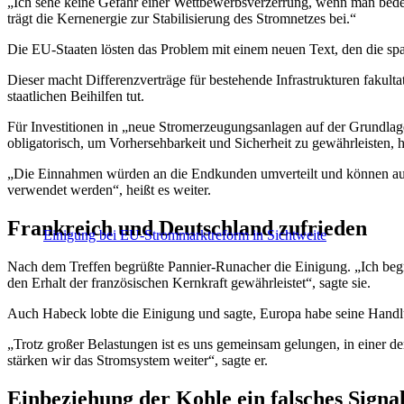
„Ich sehe keine Gefahr einer Wettbewerbsverzerrung, wenn man bedenk
trägt die Kernenergie zur Stabilisierung des Stromnetzes bei.“
Die EU-Staaten lösten das Problem mit einem neuen Text, den die span
Dieser macht Differenzverträge für bestehende Infrastrukturen fakul
staatlichen Beihilfen tut.
Für Investitionen in „neue Stromerzeugungsanlagen auf der Grundlag
obligatorisch, um Vorhersehbarkeit und Sicherheit zu gewährleisten, h
„Die Einnahmen würden an die Endkunden umverteilt und können auch
verwendet werden“, heißt es weiter.
Frankreich und Deutschland zufrieden
Einigung bei EU-Strommarktreform in Sichtweite
Nach dem Treffen begrüßte Pannier-Runacher die Einigung. „Ich begrüß
den Erhalt der französischen Kernkraft gewährleistet“, sagte sie.
Auch Habeck lobte die Einigung und sagte, Europa habe seine Handlun
„Trotz großer Belastungen ist es uns gemeinsam gelungen, in einer 
stärken wir das Stromsystem weiter“, sagte er.
Einbeziehung der Kohle ein falsches Sign