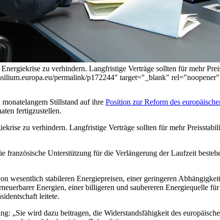
ergiekrise zu verhindern. Langfristige Verträge sollten für mehr Preis
onsilium.europa.eu/permalink/p172244" target="_blank" rel="noopene
 monatelangem Stillstand auf ihre
Position zur Reform des europäisch
en fertigzustellen.
rise zu verhindern. Langfristige Verträge sollten für mehr Preisstabil
 die französische Unterstützung für die Verlängerung der Laufzeit bes
 wesentlich stabileren Energiepreisen, einer geringeren Abhängigkeit
neuerbarer Energien, einer billigeren und saubereren Energiequelle für 
dentschaft leitete.
: „Sie wird dazu beitragen, die Widerstandsfähigkeit des europäisch