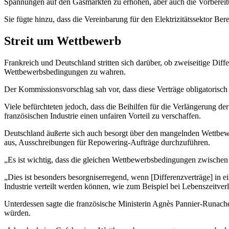
Spannungen auf den Gasmärkten zu erhöhen, aber auch die Vorbereitu
Sie fügte hinzu, dass die Vereinbarung für den Elektrizitätssektor Be
Streit um Wettbewerb
Frankreich und Deutschland stritten sich darüber, ob zweiseitige Dif
Wettbewerbsbedingungen zu wahren.
Der Kommissionsvorschlag sah vor, dass diese Verträge obligatorisch w
Viele befürchteten jedoch, dass die Beihilfen für die Verlängerung d
französischen Industrie einen unfairen Vorteil zu verschaffen.
Deutschland äußerte sich auch besorgt über den mangelnden Wettbewe
aus, Ausschreibungen für Repowering-Aufträge durchzuführen.
„Es ist wichtig, dass die gleichen Wettbewerbsbedingungen zwischen 
„Dies ist besonders besorgniserregend, wenn [Differenzverträge] in 
Industrie verteilt werden können, wie zum Beispiel bei Lebenszeitverlä
Unterdessen sagte die französische Ministerin Agnès Pannier-Runache
würden.