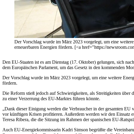
Der Vorschlag wurde im März 2023 vorgelegt, um eine weitere En
erneuerbaren Energien fördern. [<a href="https://newsroom.c
Den EU-Staaten ist es am Dienstag (17. Oktober) gelungen, sich nach
dem Europäischen Parlament, um das Gesetz in den kommenden Monat
Der Vorschlag wurde im März 2023 vorgelegt, um eine weitere Energiek
fördern.
Die Reform stieß jedoch auf Schwierigkeiten, als Streitigkeiten über
zu einer Verzerrung des EU-Marktes führen könnte.
„Dank dieser Einigung werden die Verbraucher in der gesamten EU von
vor künftigen Krisen profitieren. Außerdem werden wir den Einsatz er
Teresa Ribera, die die Sitzung im Rahmen der spanischen EU-Ratspräsi
Auch EU-Energiekommissarin Kadri Simson begrüßte die Vereinbarung