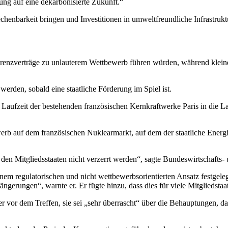
ng auf eine dekarbonisierte Zukunft.“
rechenbarkeit bringen und Investitionen in umweltfreundliche Infrastruk
ferenzverträge zu unlauterem Wettbewerb führen würden, während kleine
erden, sobald eine staatliche Förderung im Spiel ist.
er Laufzeit der bestehenden französischen Kernkraftwerke Paris in die L
rb auf dem französischen Nuklearmarkt, auf dem der staatliche Energi
den Mitgliedsstaaten nicht verzerrt werden“, sagte Bundeswirtschafts
einem regulatorischen und nicht wettbewerbsorientierten Ansatz festge
ngerungen“, warnte er. Er fügte hinzu, dass dies für viele Mitgliedstaa
r vor dem Treffen, sie sei „sehr überrascht“ über die Behauptungen, d