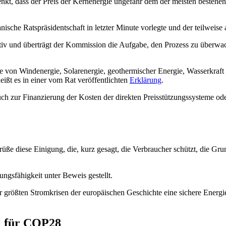
t, dass der Preis der Kernenergie ungefähr dem der meisten bestehend
ische Ratspräsidentschaft in letzter Minute vorlegte und der teilweise
tativ und überträgt der Kommission die Aufgabe, den Prozess zu überwa
e von Windenergie, Solarenergie, geothermischer Energie, Wasserkraft 
eißt es in einer vom Rat veröffentlichten
Erklärung
.
 zur Finanzierung der Kosten der direkten Preisstützungssysteme ode
e diese Einigung, die, kurz gesagt, die Verbraucher schützt, die Grun
gsfähigkeit unter Beweis gestellt.
der größten Stromkrisen der europäischen Geschichte eine sichere Ener
al für COP28