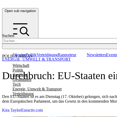
Open sub navigation
Suchen
Ukraine
Politik
Verteidigung
Rapporteur
Newsletters
Event
POLICY AREAS
ENERGIE, UMWELT & TRANSPORT
Wirtschaft
Politik
Durchbruch: EU-Staaten ei
Agrifood
Gesundheit
Tech
Energie, Umwelt & Transport
Verteidigung
Den EU-Staaten ist es am Dienstag (17. Oktober) gelungen, sich nach
dem Europäischen Parlament, um das Gesetz in den kommenden Monat
Kira Taylor
Euractiv.com