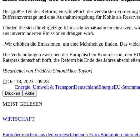
Der größte Teil der Reform, einschließlich der verstärkten Förderu
Differenzverträge und eine Ausnahmeregelung für Kohle als Reserves
Länder, die sich für ehrgeizige Klimaschutzmaßnahmen einsetzen, war
aus unverminderten Emissionen drängen wird.
„Wir erhöhen die Emissionen, um eine Mehrheit zu finden. Das widers
Die Verhandlungen zwischen der Europäischen Kommission, den EU-S
Ratspräsidentschaft hofft, die Reform bis Ende des Jahres abschließe
[Bearbeitet von Frédéric Simon/Alice Taylor]
Oct 18, 2023 - 09:28
Energie, Umwelt & Transport
Deutschland
Energie
EU-Strommar
Drucken
Aktie
MEIST GELESEN
WIRTSCHAFT
Europäer machen aus den vorgeschlagenen Euro-Banknoten Interne