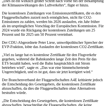
„Dies ist ein wirklich großer Schritt nach vorne bei der Bekämpfung
der Klimaauswirkungen des Luftverkehrs“, fügte er hinzu.
Die kostenlosen Zuteilungen von Emissionszertifikaten, die es den
Fluggesellschaften zurzeit noch ermöglichen, nicht für CO2-
Emissionen zu zahlen, werden bis 2026 auslaufen, ein Jahr früher
als im ursprünglichen Vorschlag der Europäischen Kommission. Für
2024 wurde ein Rückgang der kostenlosen Zuteilungen um 25
Prozent und für 2025 um 50 Prozent vereinbart.
Der CDU-Abgeordnete Peter Liese, umweltpolitischer Sprecher der
EVP-Fraktion, lobte das Auslaufen der kostenlosen CO2-Zertifikate.
„Viel zu lange hat es kostenlose Zertifikate für den Flugverkehr
gegeben, während die Bahnkunden lange Zeit den Preis für das
ETS bezahlt haben, weil die Bahn hauptsächlich mit Strom
betrieben wird“, sagte er. „Das war eine himmelschreiende
Ungerechtigkeit, und es ist gut, dass sie jetzt korrigiert wird.“
Der Branchenverband der Fluggesellschaften A4E kritisierte jedoch
die Entscheidung des Gesetzgebers, die kostenlosen Zertifikate
abzuschaffen, da dies die Fluggesellschaften ohne Alternativen
bestrafen würde.
„Die Entscheidung des Gesetzgebers, die kostenlosen Zertifikate
abzuschaffen, benachteiligt die Fluggesellschaften, die keine