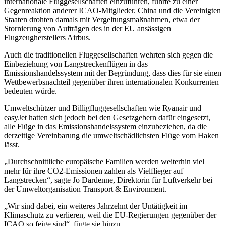
internationale Fluggesellschaften einzuführen, führte zu einer
Gegenreaktion anderer ICAO-Mitglieder. China und die Vereinigten
Staaten drohten damals mit Vergeltungsmaßnahmen, etwa der
Stornierung von Aufträgen des in der EU ansässigen
Flugzeugherstellers Airbus.
Auch die traditionellen Fluggesellschaften wehrten sich gegen die
Einbeziehung von Langstreckenflügen in das
Emissionshandelssystem mit der Begründung, dass dies für sie einen
Wettbewerbsnachteil gegenüber ihren internationalen Konkurrenten
bedeuten würde.
Umweltschützer und Billigfluggesellschaften wie Ryanair und
easyJet hatten sich jedoch bei den Gesetzgebern dafür eingesetzt,
alle Flüge in das Emissionshandelssystem einzubeziehen, da die
derzeitige Vereinbarung die umweltschädlichsten Flüge vom Haken
lässt.
„Durchschnittliche europäische Familien werden weiterhin viel
mehr für ihre CO2-Emissionen zahlen als Vielflieger auf
Langstrecken“, sagte Jo Dardenne, Direktorin für Luftverkehr bei
der Umweltorganisation Transport & Environment.
„Wir sind dabei, ein weiteres Jahrzehnt der Untätigkeit im
Klimaschutz zu verlieren, weil die EU-Regierungen gegenüber der
ICAO so feige sind“, fügte sie hinzu.