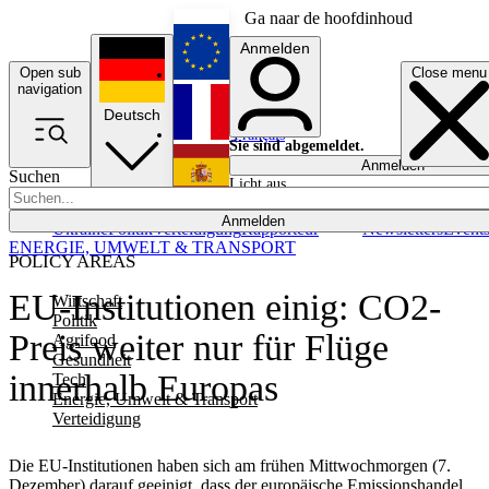
Ga naar de hoofdinhoud
Anmelden
Open sub
Close menu
English
navigation
Deutsch
Français
Sie sind abgemeldet.
Anmelden
Suchen
Licht aus
Español
Anmelden
Ukraine
Politik
Verteidigung
Rapporteur
Newsletters
Event
ENERGIE, UMWELT & TRANSPORT
POLICY AREAS
EU-Institutionen einig: CO2-
Wirtschaft
Politik
Preis weiter nur für Flüge
Agrifood
Gesundheit
innerhalb Europas
Tech
Energie, Umwelt & Transport
Verteidigung
Die EU-Institutionen haben sich am frühen Mittwochmorgen (7.
Dezember) darauf geeinigt, dass der europäische Emissionshandel