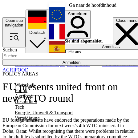
Ga naar de hoofdinhoud
Anmelden
Open sub
Close menu
English
navigation
Deutsch
Français
Sie sind abgemeldet.
Anmelden
Suchen
Licht aus
Español
Anmelden
Ukraine
Politik
Verteidigung
Rapporteur
Newsletters
Event
AGRIFOOD
POLICY AREAS
EU presents united front on
Wirtschaft
Politik
new WTO round
Agrifood
Gesundheit
Tech
Energie, Umwelt & Transport
Verteidigung
EU foreign ministers have endorsed the preparations made by the
European Commission for next week's 4th WTO ministerial in
Doha, Qatar. Whilst recognising that there were problems in relation
to the draft texts submitted by the WTO's preparatory committee,