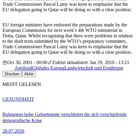
Trade Commissioner Pascal Lamy was keen to emphasise that the
EU delegation going to Qatar will be doing so with a clear position.
EU foreign ministers have endorsed the preparations made by the
European Commission for next week’s 4th WTO ministerial in
Doha, Qatar. Whilst recognising that there were problems in relation
to the draft texts submitted by the WTO’s preparatory committee,
Trade Commissioner Pascal Lamy was keen to emphasise that the
EU delegation going to Qatar will be doing so with a clear position.
Oct 30, 2001 - 00:00
Zuletzt aktualisiert: Jan 29, 2010 - 13:21
Agrifood
Globales Europa
Landwirtschaft und Ernährung
Drucken
Aktie
MEIST GELESEN
GESUNDHEIT
Bulgariens hohe Geburtenrate verschleiert die sich verschärfende
demografische Krise
28.07.2026