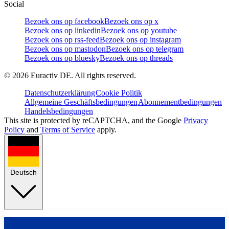
Social
Bezoek ons op facebook
Bezoek ons op x
Bezoek ons op linkedin
Bezoek ons op youtube
Bezoek ons op rss-feed
Bezoek ons op instagram
Bezoek ons op mastodon
Bezoek ons op telegram
Bezoek ons op bluesky
Bezoek ons op threads
©
2026
Euractiv DE. All rights reserved.
Datenschutzerklärung
Cookie Politik
Allgemeine Geschäftsbedingungen
Abonnementbedingungen
Handelsbedingungen
This site is protected by reCAPTCHA, and the Google
Privacy
Policy
and
Terms of Service
apply.
Deutsch