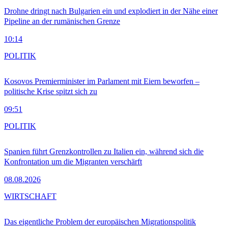
Drohne dringt nach Bulgarien ein und explodiert in der Nähe einer
Pipeline an der rumänischen Grenze
10:14
POLITIK
Kosovos Premierminister im Parlament mit Eiern beworfen –
politische Krise spitzt sich zu
09:51
POLITIK
Spanien führt Grenzkontrollen zu Italien ein, während sich die
Konfrontation um die Migranten verschärft
08.08.2026
WIRTSCHAFT
Das eigentliche Problem der europäischen Migrationspolitik