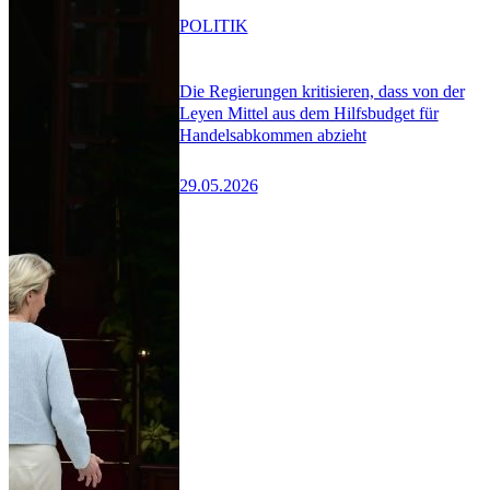
POLITIK
Die Regierungen kritisieren, dass von der
Leyen Mittel aus dem Hilfsbudget für
Handelsabkommen abzieht
29.05.2026