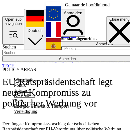
Ga naar de hoofdinhoud
Anmelden
Open sub
Close menu
English
navigation
Deutsch
Français
Sie sind abgemeldet.
Anmelden
Suchen
Licht aus
Español
Anmelden
Ukraine
Politik
Verteidigung
Rapporteur
Newsletters
Event
TECH
POLICY AREAS
EU-Ratspräsidentschaft legt
Wirtschaft
Politik
neuen Kompromiss zu
Agrifood
Gesundheit
politischer Werbung vor
Tech
Energie, Umwelt & Transport
Verteidigung
Der jüngste Kompromissvorschlag der tschechischen
Ratspräsidentschaft zur EU-Verordnung über politische Werbung