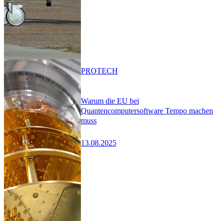
PRO
TECH
Warum die EU bei
Quantencomputersoftware Tempo machen
muss
13.08.2025