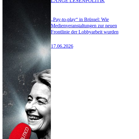
LANGE LESEN
POLITIK
„Pay-to-play“ in Brüssel: Wie
Medienveranstaltungen zur neuen
Frontlinie der Lobbyarbeit wurden
17.06.2026