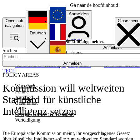
Ga naar de hoofdinhoud
Anmelden
Open sub
Close menu
English
navigation
Deutsch
Français
Sie sind abgemeldet.
Anmelden
Suchen
Licht aus
Español
Anmelden
Ukraine
Politik
Verteidigung
Rapporteur
Newsletters
Event
TECH
POLICY AREAS
Kommission will weltweiten
Wirtschaft
Politik
Standard für künstliche
Agrifood
Gesundheit
Intelligenz setzen
Tech
Energie, Umwelt & Transport
Verteidigung
Die Europäische Kommission meint, ihr vorgeschlagenes Gesetz
über künstliche Intelligenz sollte zum weltweiten Standard werden,