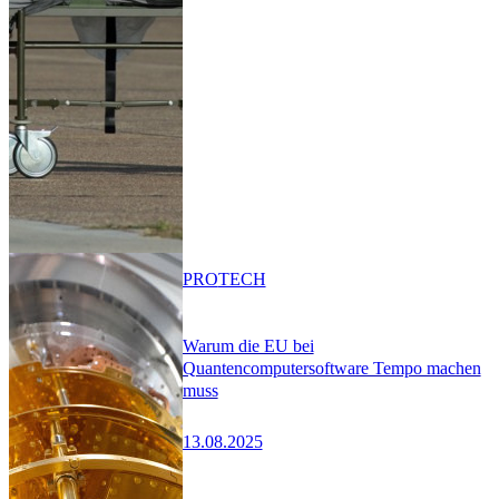
PRO
TECH
Warum die EU bei
Quantencomputersoftware Tempo machen
muss
13.08.2025