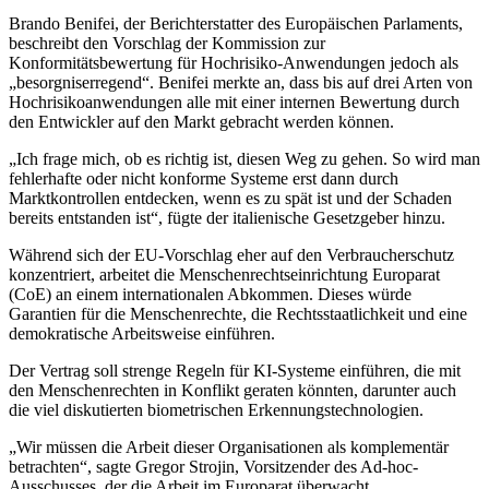
Brando Benifei, der Berichterstatter des Europäischen Parlaments,
beschreibt den Vorschlag der Kommission zur
Konformitätsbewertung für Hochrisiko-Anwendungen jedoch als
„besorgniserregend“. Benifei merkte an, dass bis auf drei Arten von
Hochrisikoanwendungen alle mit einer internen Bewertung durch
den Entwickler auf den Markt gebracht werden können.
„Ich frage mich, ob es richtig ist, diesen Weg zu gehen. So wird man
fehlerhafte oder nicht konforme Systeme erst dann durch
Marktkontrollen entdecken, wenn es zu spät ist und der Schaden
bereits entstanden ist“, fügte der italienische Gesetzgeber hinzu.
Während sich der EU-Vorschlag eher auf den Verbraucherschutz
konzentriert, arbeitet die Menschenrechtseinrichtung Europarat
(CoE) an einem internationalen Abkommen. Dieses würde
Garantien für die Menschenrechte, die Rechtsstaatlichkeit und eine
demokratische Arbeitsweise einführen.
Der Vertrag soll strenge Regeln für KI-Systeme einführen, die mit
den Menschenrechten in Konflikt geraten könnten, darunter auch
die viel diskutierten biometrischen Erkennungstechnologien.
„Wir müssen die Arbeit dieser Organisationen als komplementär
betrachten“, sagte Gregor Strojin, Vorsitzender des Ad-hoc-
Ausschusses, der die Arbeit im Europarat überwacht.