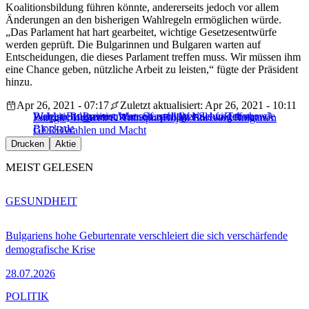
Koalitionsbildung führen könnte, andererseits jedoch vor allem
Änderungen an den bisherigen Wahlregeln ermöglichen würde.
„Das Parlament hat hart gearbeitet, wichtige Gesetzesentwürfe
werden geprüft. Die Bulgarinnen und Bulgaren warten auf
Entscheidungen, die dieses Parlament treffen muss. Wir müssen ihm
eine Chance geben, nützliche Arbeit zu leisten,“ fügte der Präsident
hinzu.
Apr 26, 2021 - 07:17
Zuletzt aktualisiert: Apr 26, 2021 - 10:11
Wer ist Bulgariens neuer Starpolitiker Slawi Trifonow?
Bulgariens Premier hört auf, schlägt Nachfolger vor
Wahl in Bulgarien: Wunsch nach Wandel und drohende
Energie, Umwelt & Transport
Bojko Borissow
Bulgarien
Blockade
GERB
Wahlen und Macht
Drucken
Aktie
MEIST GELESEN
GESUNDHEIT
Bulgariens hohe Geburtenrate verschleiert die sich verschärfende
demografische Krise
28.07.2026
POLITIK