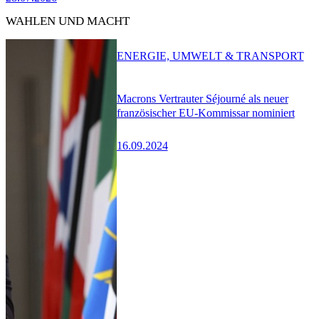
WAHLEN UND MACHT
ENERGIE, UMWELT & TRANSPORT
Macrons Vertrauter Séjourné als neuer
französischer EU-Kommissar nominiert
16.09.2024