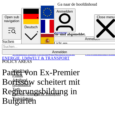
Ga naar de hoofdinhoud
Anmelden
Open sub
Close menu
English
navigation
Deutsch
Français
Sie sind abgemeldet.
Anmelden
Suchen
Licht aus
Español
Anmelden
Ukraine
Politik
Verteidigung
Rapporteur
Newsletters
Event
ENERGIE, UMWELT & TRANSPORT
POLICY AREAS
Partei von Ex-Premier
Wirtschaft
Politik
Borissow scheitert mit
Agrifood
Gesundheit
Regierungsbildung in
Tech
Energie, Umwelt & Transport
Bulgarien
Verteidigung