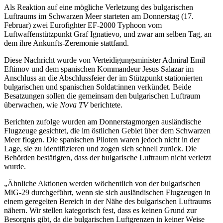
Als Reaktion auf eine mögliche Verletzung des bulgarischen
Luftraums im Schwarzen Meer starteten am Donnerstag (17.
Februar) zwei Eurofighter EF-2000 Typhoon vom
Luftwaffenstützpunkt Graf Ignatievo, und zwar am selben Tag, an
dem ihre Ankunfts-Zeremonie stattfand.
Diese Nachricht wurde von Verteidigungsminister Admiral Emil
Eftimov und dem spanischen Kommandeur Jesus Salazar im
Anschluss an die Abschlussfeier der im Stützpunkt stationierten
bulgarischen und spanischen Soldat:innen verkündet. Beide
Besatzungen sollen die gemeinsam den bulgarischen Luftraum
überwachen, wie
Nova TV
berichtete.
Berichten zufolge wurden am Donnerstagmorgen ausländische
Flugzeuge gesichtet, die im östlichen Gebiet über dem Schwarzen
Meer flogen. Die spanischen Piloten waren jedoch nicht in der
Lage, sie zu identifizieren und zogen sich schnell zurück. Die
Behörden bestätigten, dass der bulgarische Luftraum nicht verletzt
wurde.
„Ähnliche Aktionen werden wöchentlich von der bulgarischen
MiG-29 durchgeführt, wenn sie sich ausländischen Flugzeugen in
einem geregelten Bereich in der Nähe des bulgarischen Luftraums
nähern. Wir stellen kategorisch fest, dass es keinen Grund zur
Besorgnis gibt, da die bulgarischen Luftgrenzen in keiner Weise