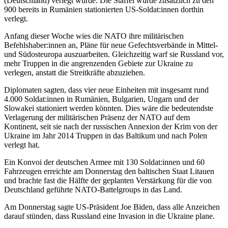
(Deutschland) verlegt wurde. Die Staffel wurde zusätzlich zu den
900 bereits in Rumänien stationierten US-Soldat:innen dorthin
verlegt.
Anfang dieser Woche wies die NATO ihre militärischen
Befehlshaber:innen an, Pläne für neue Gefechtsverbände in Mittel-
und Südosteuropa auszuarbeiten. Gleichzeitig warf sie Russland vor,
mehr Truppen in die angrenzenden Gebiete zur Ukraine zu
verlegen, anstatt die Streitkräfte abzuziehen.
Diplomaten sagten, dass vier neue Einheiten mit insgesamt rund
4.000 Soldat:innen in Rumänien, Bulgarien, Ungarn und der
Slowakei stationiert werden könnten. Dies wäre die bedeutendste
Verlagerung der militärischen Präsenz der NATO auf dem
Kontinent, seit sie nach der russischen Annexion der Krim von der
Ukraine im Jahr 2014 Truppen in das Baltikum und nach Polen
verlegt hat.
Ein Konvoi der deutschen Armee mit 130 Soldat:innen und 60
Fahrzeugen erreichte am Donnerstag den baltischen Staat Litauen
und brachte fast die Hälfte der geplanten Verstärkung für die von
Deutschland geführte NATO-Battelgroups in das Land.
Am Donnerstag sagte US-Präsident Joe Biden, dass alle Anzeichen
darauf stünden, dass Russland eine Invasion in die Ukraine plane.