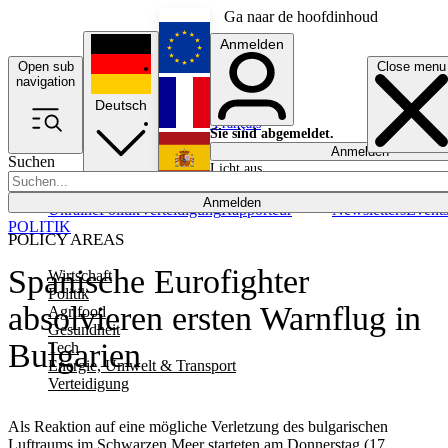
Ga naar de hoofdinhoud
Anmelden
Open sub
Close menu
English
navigation
Deutsch
Français
Sie sind abgemeldet.
Anmelden
Suchen
Licht aus
Español
Anmelden
Ukraine
Politik
Verteidigung
Rapporteur
Newsletters
Event
POLITIK
POLICY AREAS
Spanische Eurofighter
Wirtschaft
Politik
absolvieren ersten Warnflug in
Agrifood
Gesundheit
Bulgarien
Tech
Energie, Umwelt & Transport
Verteidigung
Als Reaktion auf eine mögliche Verletzung des bulgarischen
Luftraums im Schwarzen Meer starteten am Donnerstag (17.