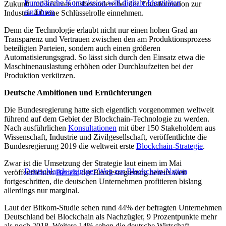
Europäische Kommission will digitale Identitäten
Zukunft und könnten insbesondere bei der Transformation zur
einführen
Industrie 4.0 eine Schlüsselrolle einnehmen.
Denn die Technologie erlaubt nicht nur einen hohen Grad an
Transparenz und Vertrauen zwischen den am Produktionsprozess
beteiligten Parteien, sondern auch einen größeren
Automatisierungsgrad. So lässt sich durch den Einsatz etwa die
Maschinenauslastung erhöhen oder Durchlaufzeiten bei der
Produktion verkürzen.
Deutsche Ambitionen und Ernüchterungen
Die Bundesregierung hatte sich eigentlich vorgenommen weltweit
führend auf dem Gebiet der Blockchain-Technologie zu werden.
Nach ausführlichen
Konsultationen
mit über 150 Stakeholdern aus
Wissenschaft, Industrie und Zivilgesellschaft, veröffentlichte die
Bundesregierung 2019 die weltweit erste
Blockchain-Strategie
.
Zwar ist die Umsetzung der Strategie laut einem im Mai
Deutschlands steiniger Weg zur Blockchain-Nation
veröffentlichten
Bericht
der Bundesregierung bereits weit
fortgeschritten, die deutschen Unternehmen profitieren bislang
allerdings nur marginal.
Laut der Bitkom-Studie sehen rund 44% der befragten Unternehmen
Deutschland bei Blockchain als Nachzügler, 9 Prozentpunkte mehr
als noch 2018. Weitere 14% sehen die deutsche Wirtschaft