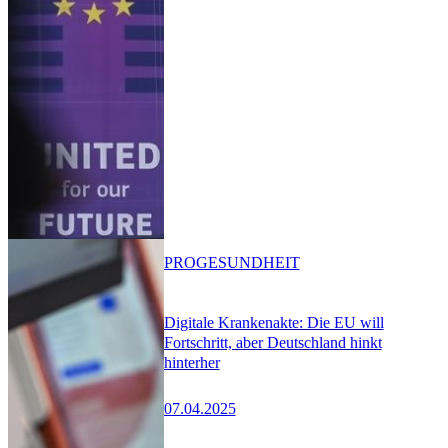
PRO
GESUNDHEIT
Digitale Krankenakte: Die EU will
Fortschritt, aber Deutschland hinkt
hinterher
07.04.2025