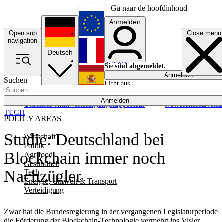
Ga naar de hoofdinhoud
Anmelden
Open sub
Close menu
English
navigation
Deutsch
Français
Sie sind abgemeldet.
Anmelden
Suchen
Licht aus
Español
Anmelden
Ukraine
Politik
Verteidigung
Rapporteur
Newsletters
Event
TECH
POLICY AREAS
Studie: Deutschland bei
Wirtschaft
Politik
Blockchain immer noch
Agrifood
Gesundheit
Nachzügler
Tech
Energie, Umwelt & Transport
Verteidigung
Zwar hat die Bundesregierung in der vergangenen Legislaturperiode
die Förderung der Blockchain-Technologie vermehrt ins Visier