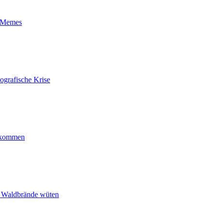
t-Memes
ografische Krise
ankommen
n Waldbrände wüten