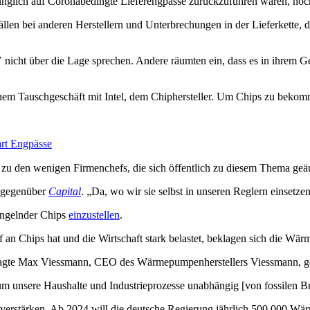
ünglich auf Coronabedingte Lieferengpässe zurückzuführen waren, noch
len bei anderen Herstellern und Unterbrechungen in der Lieferkette, 
cht über die Lage sprechen. Andere räumten ein, dass es in ihrem 
einem Tauschgeschäft mit Intel, dem Chiphersteller. Um Chips zu bek
rt Engpässe
t zu den wenigen Firmenchefs, die sich öffentlich zu diesem Thema geä
n gegenüber
Capital
. „Da, wo wir sie selbst in unseren Reglern einsetzen
angelnder Chips
einzustellen
.
 an Chips hat und die Wirtschaft stark belastet, beklagen sich die Wär
“, sagte Max Viessmann, CEO des Wärmepumpenherstellers Viessmann, g
nsere Haushalte und Industrieprozesse unabhängig [von fossilen Bre
 verstärken. Ab 2024 will die deutsche Regierung jährlich 500.000 Wä