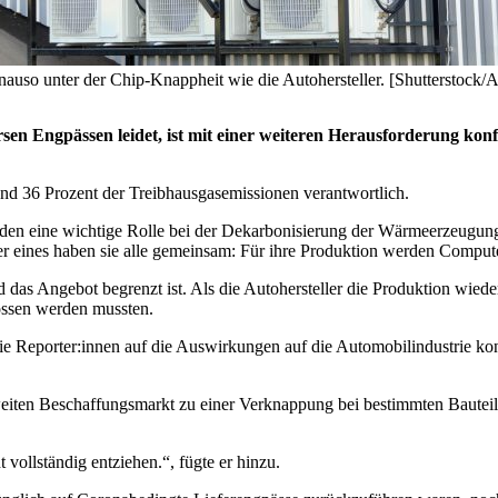
uso unter der Chip-Knappheit wie die Autohersteller. [Shutterstock/A
n Engpässen leidet, ist mit einer weiteren Herausforderung konfr
nd 36 Prozent der Treibhausgasemissionen verantwortlich.
n eine wichtige Rolle bei der Dekarbonisierung der Wärmeerzeugung spi
r eines haben sie alle gemeinsam: Für ihre Produktion werden Compute
nd das Angebot begrenzt ist. Als die Autohersteller die Produktion wie
ossen werden mussten.
ie Reporter:innen auf die Auswirkungen auf die Automobilindustrie ko
iten Beschaffungsmarkt zu einer Verknappung bei bestimmten Bauteilen
ollständig entziehen.“, fügte er hinzu.