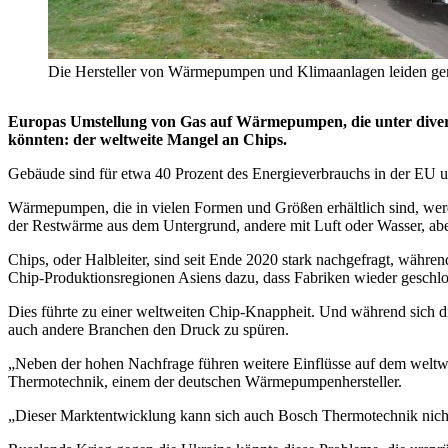
Die Hersteller von Wärmepumpen und Klimaanlagen leiden gena
Europas Umstellung von Gas auf Wärmepumpen, die unter diverse
könnten: der weltweite Mangel an Chips.
Gebäude sind für etwa 40 Prozent des Energieverbrauchs in der EU u
Wärmepumpen, die in vielen Formen und Größen erhältlich sind, werde
der Restwärme aus dem Untergrund, andere mit Luft oder Wasser, abe
Chips, oder Halbleiter, sind seit Ende 2020 stark nachgefragt, währe
Chip-Produktionsregionen Asiens dazu, dass Fabriken wieder geschl
Dies führte zu einer weltweiten Chip-Knappheit. Und während sich d
auch andere Branchen den Druck zu spüren.
„Neben der hohen Nachfrage führen weitere Einflüsse auf dem weltwe
Thermotechnik, einem der deutschen Wärmepumpenhersteller.
„Dieser Marktentwicklung kann sich auch Bosch Thermotechnik nicht v