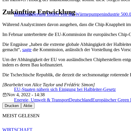
Zukünftige Entwicklung
Bundesregierung fordert von der Wärmepumpenindustrie 500.0
Während Analyst:innen davon ausgehen, dass die Chip-Knappheit im J
Im Februar unterbreitete die EU-Kommission ihr europäisches Chip-G
Die Engpässe „haben die extreme globale Abhängigkeit der Halbleite
gemacht“,
sagte
die Kommission, anlässlich der Vorstellung des Vorsc
Um der Abhängigkeit der EU von ausländischen Chipherstellern entge
indem es deren Bau kofinanziert.
Die Tschechische Republik, die derzeit die sechsmonatige rotierende
[Bearbeitet von Alice Taylor und Frédéric Simon]
EU-Staaten nähern sich Einigung bei Halbleiter-Gesetz
Nov 4, 2022 - 14:38
Energie, Umwelt & Transport
Deutschland
Europäischer Green 
Drucken
Aktie
MEIST GELESEN
WIRTSCHAFT