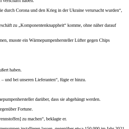
 verschärft haben.
die durch Corona und den Krieg in der Ukraine verursacht wurden“,
Geschäft zu „Komponentenknappheit“ komme, ohne näher darauf
ommen, musste ein Wärmepumpenhersteller Lüfter gegen Chips
ußert haben.
 – und bei unseren Lieferanten“, fügte er hinzu.
mepumpenhersteller darüber, dass sie abgehängt werden.
egenüber Fortune.
nnstoffen] zu machen“, beklagte er.
rmepumpen installieren lassen, gegenüber etwa 150.000 im Jahr 2021.