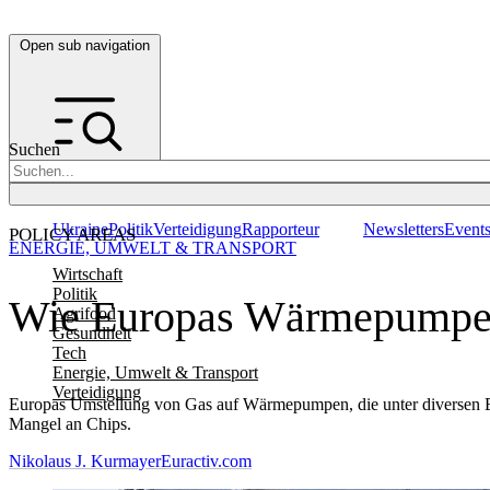
Open sub navigation
Suchen
Ukraine
Politik
Verteidigung
Rapporteur
Newsletters
Event
POLICY AREAS
ENERGIE, UMWELT & TRANSPORT
Wirtschaft
Politik
Wie Europas Wärmepumpenv
Agrifood
Gesundheit
Tech
Energie, Umwelt & Transport
Verteidigung
Europas Umstellung von Gas auf Wärmepumpen, die unter diversen Eng
Mangel an Chips.
Nikolaus J. Kurmayer
Euractiv.com