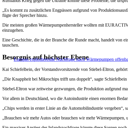
Russlands Krieg gegen die Ukraine könnte diese Probleme, die urspr
„Es kommt zu zusätzlichen Engpässen aufgrund von Produktionsausfäl
fügte der Sprecher hinzu.
Die meisten großen Wärmepumpenhersteller wollten mit EURACTIV ni
einzugehen.
Eine Geschichte, die in der Branche die Runde macht, handelt von 
tauschen.
Besorgnis auf höchster Ebene
Europas explodierende Nachfrage nach Wärmepumpen offenba
Kai Schiefelbein, der Vorstandsvorsitzende von Stiebel-Eltron, gehör
„Die Knappheit bei Mikrochips trifft uns doppelt“, sagte Schiefelbei
Stiebel-Eltron war zeitweise gezwungen, die Produktion aufgrund m
Vor allem in Deutschland, wo die Autoindustrie einen enormen Bedarf
„Chips werden in erster Linie an die Automobilindustrie vergeben
„Brauchen wir mehr Autos oder brauchen wir mehr Wärmepumpen, um u
Ein massiver Anstieg der Inlandsnachfrage könnte diese Sorgen noch