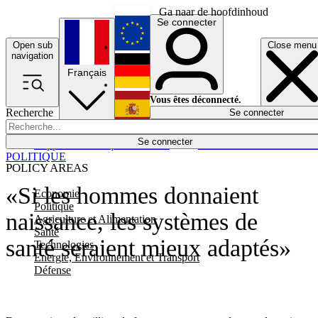
Ga naar de hoofdinhoud
Se connecter
Open sub
Close menu
English
navigation
Français
Deutsch
Vous êtes déconnecté.
Recherche
Se connecter
Español
Lumières éteintes
Se connecter
Rapporteur
Politique
Économie
Newsletters
Evénements
Em
POLITIQUE
POLICY AREAS
«Si les hommes donnaient
Economie
Politique
naissance, les systèmes de
Agriculture et Alimentation
Santé
santé seraient mieux adaptés»
Technologies
Energie, Environnement et Transport
Défense