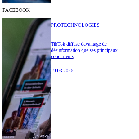
FACEBOOK
PRO
TECHNOLOGIES
TikTok diffuse davantage de
désinformation que ses principaux
concurrents
19.03.2026