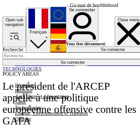
Ga naar de hoofdinhoud
Se connecter
Open sub
Close menu
English
navigation
Français
Deutsch
Vous êtes déconnecté.
Recherche
Se connecter
Español
Lumières éteintes
Se connecter
Rapporteur
Politique
Économie
Newsletters
Evénements
Em
TECHNOLOGIES
POLICY AREAS
Le président de l'ARCEP
Economie
Politique
appelle à une politique
Agriculture et Alimentation
Santé
européenne offensive contre les
Technologies
Energie, Environnement et Transport
GAFA
Défense