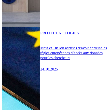
PRO
TECHNOLOGIES
Meta et TikTok accusés d’avoir enfreint les
règles européennes d’accès aux données
pour les chercheurs
24.10.2025