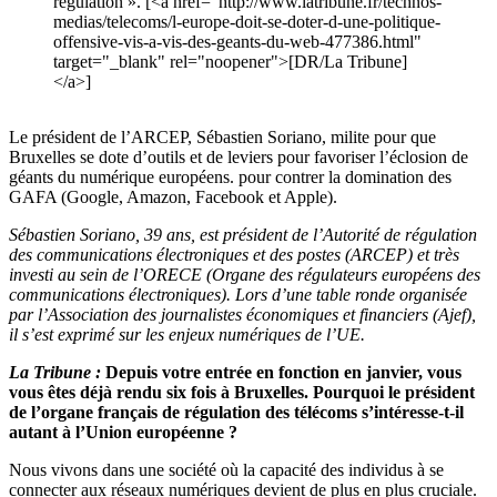
régulation ». [<a href="http://www.latribune.fr/technos-
medias/telecoms/l-europe-doit-se-doter-d-une-politique-
offensive-vis-a-vis-des-geants-du-web-477386.html"
target="_blank" rel="noopener">[DR/La Tribune]
</a>]
Le président de l’ARCEP, Sébastien Soriano, milite pour que
Bruxelles se dote d’outils et de leviers pour favoriser l’éclosion de
géants du numérique européens. pour contrer la domination des
GAFA (Google, Amazon, Facebook et Apple).
Sébastien Soriano, 39 ans,
est président de l’Autorité de régulation
des communications électroniques et des postes (ARCEP) et très
investi au sein de l’ORECE (Organe des régulateurs européens des
communications électroniques). Lors d’une table ronde organisée
par l’Association des journalistes économiques et financiers (Ajef),
il s’est exprimé sur les enjeux numériques de l’UE.
La Tribune :
Depuis votre entrée en fonction en janvier, vous
vous êtes déjà rendu six fois à Bruxelles. Pourquoi le président
de l’organe français de régulation des télécoms s’intéresse-t-il
autant à l’Union européenne ?
Nous vivons dans une société où la capacité des individus à se
connecter aux réseaux numériques devient de plus en plus cruciale.