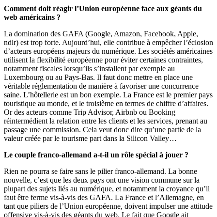
Comment doit réagir l’Union européenne face aux géants du
web américains ?
La domination des GAFA (Google, Amazon, Facebook, Apple,
ndlr) est trop forte. Aujourd’hui, elle contribue à empêcher l’éclosion
d’acteurs européens majeurs du numérique. Les sociétés américaines
utilisent la flexibilité européenne pour éviter certaines contraintes,
notamment fiscales lorsqu’ils s’installent par exemple au
Luxembourg ou au Pays-Bas. Il faut donc mettre en place une
véritable réglementation de manière à favoriser une concurrence
saine. L’hôtellerie est un bon exemple. La France est le premier pays
touristique au monde, et le troisième en termes de chiffre d’affaires.
Or des acteurs comme Trip Advisor, Airbnb ou Booking
réintermédient la relation entre les clients et les services, prenant au
passage une commission. Cela veut donc dire qu’une partie de la
valeur créée par le tourisme part dans la Silicon Valley…
Le couple franco-allemand a-t-il un rôle spécial à jouer ?
Rien ne pourra se faire sans le pilier franco-allemand. La bonne
nouvelle, c’est que les deux pays ont une vision commune sur la
plupart des sujets liés au numérique, et notamment la croyance qu’il
faut être ferme vis-à-vis des GAFA. La France et l’Allemagne, en
tant que piliers de l’Union européenne, doivent impulser une attitude
offensive vis-à-vis des géants du web. Le fait que Google ait