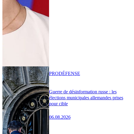
PRO
DÉFENSE
Guerre de désinformation russe : les
élections municipales allemandes prises
pour cible
06.08.2026