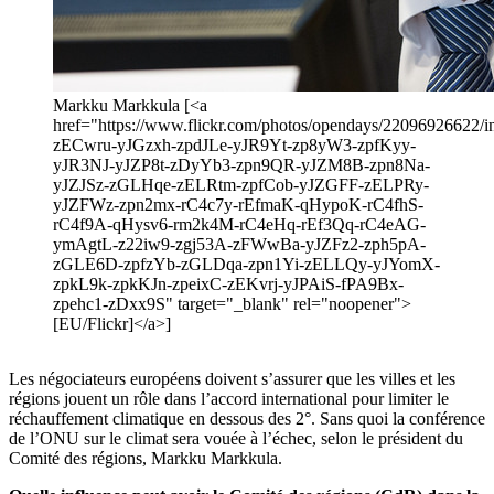
Markku Markkula [<a
href="https://www.flickr.com/photos/opendays/22096926622/in/
zECwru-yJGzxh-zpdJLe-yJR9Yt-zp8yW3-zpfKyy-
yJR3NJ-yJZP8t-zDyYb3-zpn9QR-yJZM8B-zpn8Na-
yJZJSz-zGLHqe-zELRtm-zpfCob-yJZGFF-zELPRy-
yJZFWz-zpn2mx-rC4c7y-rEfmaK-qHypoK-rC4fhS-
rC4f9A-qHysv6-rm2k4M-rC4eHq-rEf3Qq-rC4eAG-
ymAgtL-z22iw9-zgj53A-zFWwBa-yJZFz2-zph5pA-
zGLE6D-zpfzYb-zGLDqa-zpn1Yi-zELLQy-yJYomX-
zpkL9k-zpkKJn-zpeixC-zEKvrj-yJPAiS-fPA9Bx-
zpehc1-zDxx9S" target="_blank" rel="noopener">
[EU/Flickr]</a>]
Les négociateurs européens doivent s’assurer que les villes et les
régions jouent un rôle dans l’accord international pour limiter le
réchauffement climatique en dessous des 2°. Sans quoi la conférence
de l’ONU sur le climat sera vouée à l’échec, selon le président du
Comité des régions, Markku Markkula.