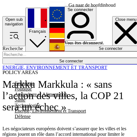
Ga naar de hoofdinhoud
Se connecter
Open sub
Close menu
English
navigation
Français
Deutsch
Vous êtes déconnecté.
Recherche
Se connecter
Español
Lumières éteintes
Se connecter
Rapporteur
Politique
Économie
Newsletters
Evénements
Em
ENERGIE, ENVIRONNEMENT ET TRANSPORT
POLICY AREAS
Markku Markkula : « sans
Economie
Politique
l’action des villes, la COP 21
Agriculture et Alimentation
Santé
sera un échec »
Technologies
Energie, Environnement et Transport
Défense
Les négociateurs européens doivent s’assurer que les villes et les
régions jouent un rôle dans l’accord international pour limiter le