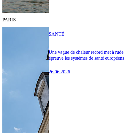
PARIS
SANTÉ
Une vague de chaleur record met à rude
épreuve les systèmes de santé européens
26.06.2026