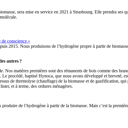
omasse, sera mise en service en 2021 à Strasbourg. Elle prendra ses qu
 molécule.
e de conscience »
epuis 2015. Nous produisons de l’hydrogène propre à partir de biomasse, 
des autres ?
 Nos matières premières sont des rémanents de bois comme des branches, d
 Le procédé, baptisé Hynoca, que nous avons développé et breveté, est 
rocessus de thermolyse (chauffage) de la biomasse et de gazéification, q
lisier, et à terme, des ordures ménagères.
produire de l’hydrogène à partir de la biomasse. Mais c’est la première f