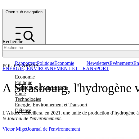
Open sub navigation
Recherche
Rapporteur
Politique
Économie
Newsletters
Evénements
Em
POLICY AREAS
ENERGIE, ENVIRONNEMENT ET TRANSPORT
Economie
Politique
A Strasbourg, l'hydrogène 
Agriculture et Alimentation
Santé
Technologies
Energie, Environnement et Transport
Défense
L’Alsace accueillera, en 2021, une unité de production d’hydrogène à
le Journal de l'environnement.
Victor Miget
Journal de l'environnement