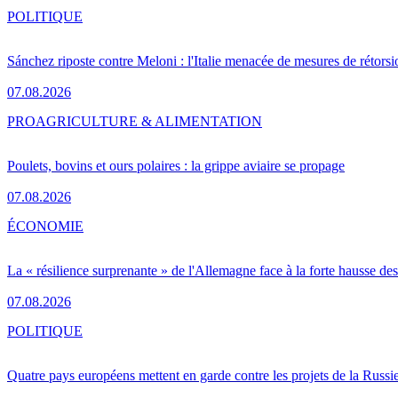
POLITIQUE
Sánchez riposte contre Meloni : l'Italie menacée de mesures de rétorsi
07.08.2026
PRO
AGRICULTURE & ALIMENTATION
Poulets, bovins et ours polaires : la grippe aviaire se propage
07.08.2026
ÉCONOMIE
La « résilience surprenante » de l'Allemagne face à la forte hausse de
07.08.2026
POLITIQUE
Quatre pays européens mettent en garde contre les projets de la Russi