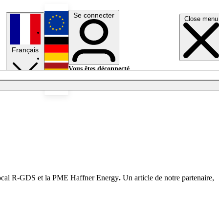
Se connecter
Close menu
English
Français
Deutsch
Vous êtes déconnecté.
Se connecter
Español
Lumières éteintes
z local R-GDS et la PME Haffner Energy
.
Un article de notre partenaire,