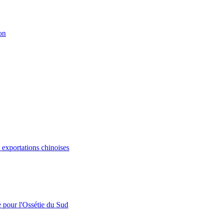
on
s exportations chinoises
e pour l'Ossétie du Sud