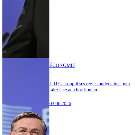
ÉCONOMIE
L’UE assouplit ses règles budgétaires pour
faire face au choc iranien
03.06.2026