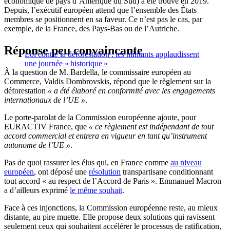
économique de pays d’Amérique du Sud)
a été trouvé en 2019.
Depuis, l’exécutif européen attend que l’ensemble des États
membres se positionnent en sa faveur. Ce n’est pas le cas, par
exemple, de la France, des Pays-Bas ou de l’Autriche.
Réponse peu convaincante
Loi contre la déforestation : les militants applaudissent
une journée « historique »
À la question de M. Bardella, le commissaire européen au
Commerce, Valdis Dombrovskis, répond que le règlement sur la
déforestation
« a été élaboré en conformité avec les engagements
internationaux de l’UE »
.
Le porte-parolat de la Commission européenne ajoute, pour
EURACTIV France, que
« ce règlement est indépendant de tout
accord commercial et entrera en vigueur en tant qu’instrument
autonome de l’UE »
.
Pas de quoi rassurer les élus qui, en France comme
au niveau
européen
, ont déposé une
résolution
transpartisane conditionnant
tout accord « au respect de l’Accord de Paris ». Emmanuel Macron
a d’ailleurs exprimé
le même souhait
.
Face à ces injonctions, la Commission européenne reste, au mieux
distante, au pire muette. Elle propose deux solutions qui ravissent
seulement ceux qui souhaitent accélérer le processus de ratification,