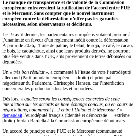
Le manque de transparence et de volonté de la Commission
européenne entraveraient la ratification de l’accord entre l’UE
et le Mercosur. Sans compter que le nouvel instrument
européen contre la déforestation n’offre pas les garanties
nécessaires, selon observateurs et décideurs.
Le 19 avril dernier, les parlementaires européens votaient presque à
l’unanimité en faveur d’un règlement inédit contre la déforestation.
À partir de 2026, l’huile de palme, le bétail, le soja, le café, le cacao,
le bois, le caoutchouc, ainsi que leurs produits dérivés, ne pourront
plus être vendus dans l’UE, s’ils proviennent de terres déboisées ou
dégradées.
Un
« très bon résultat »
, a commenté à l’issue du vote l’eurodéputé
allemand (Parti populaire européen — droite) et principal
négociateur du Parlement, Christophe Hansen, car l’interdiction
concernera les productions locales et importées.
Dès lors,
« quelles seront les conséquences concrètes de cette
interdiction sur les accords de libre-échange conclus, ou en cours de
négociations, notamment […] entre l’Union et le Mercosur ? »
,
demandait
l’eurodéputé français (Identité et démocratie — extrême-
droite) Jordan Bardella à la Commission européenne début mars.
Un accord de principe entre l’UE et le Mercosur (communauté