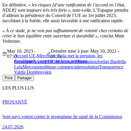
En définitive,
« les risques [d’une ratification de l’accord en l’état,
NDLR] sont toujours très très forts »
, note-t-elle. L’Espagne prendra
d’ailleurs la présidence du Conseil de l’UE au 1er juillet 2023,
succédant à la Suède, elle aussi favorable à une ratification rapide.
« À ce stade, je ne vois pas suffisamment de volonté chez certains de
créer le bon équilibre entre ouverture et durabilité »
, conclut Mme
Vedrenne.
May 10, 2023 -
Dernière mise à jour: May 10, 2023 -
Accord UE-Mercosur : Lula met la pression, les
07:12
09:19
eurodéputés campent sur leurs positions
Économie
Accord UE-Mercosur
déforestation
Jordan Bardella
Lula
Mercosur
politique commerciale
resolution
Transparence
Valdis Dombrovskis
Print
Partager
LES PLUS LUS
PRO
SANTÉ
Sept pays votent contre le programme de santé de la Commission
24.07.2026