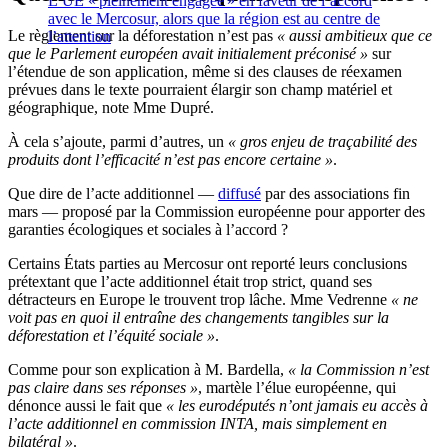
L’UE « pleinement engagée » en faveur de l’accord
avec le Mercosur, alors que la région est au centre de
Le règlement sur la déforestation n’est pas
« aussi ambitieux que ce
l’attention
que le Parlement européen avait initialement préconisé »
sur
l’étendue de son application, même si des clauses de réexamen
prévues dans le texte pourraient élargir son champ matériel et
géographique, note Mme Dupré.
À cela s’ajoute, parmi d’autres, un
« gros enjeu de traçabilité des
produits dont l’efficacité n’est pas encore certaine »
.
Que dire de l’
acte additionnel
—
diffusé
par des associations fin
mars —
proposé par la Commission européenne pour apporter des
garanties écologiques et sociales à l’accord ?
Certains États parties au Mercosur ont reporté leurs conclusions
prétextant que l’acte additionnel était trop strict, quand ses
détracteurs en Europe le trouvent trop lâche. Mme Vedrenne
« ne
voit pas en quoi il entraîne des changements tangibles sur la
déforestation et l’équité sociale »
.
Comme pour son explication à M. Bardella,
« la Commission n’est
pas claire dans ses réponses »
, martèle l’élue européenne, qui
dénonce aussi le fait que
« les eurodéputés n’ont jamais eu accès à
l’acte additionnel en commission INTA, mais simplement en
bilatéral »
.