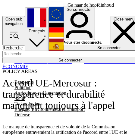
Ga naar de hoofdinhoud
Se connecter
Open sub
Close menu
English
navigation
Français
Deutsch
Vous êtes déconnecté.
Recherche
Se connecter
Español
Lumières éteintes
Se connecter
Rapporteur
Politique
Économie
Newsletters
Evénements
Em
ÉCONOMIE
POLICY AREAS
Accord UE-Mercosur :
Economie
Politique
transparence et durabilité
Agriculture et Alimentation
Santé
manquent toujours à l'appel
Technologies
Energie, Environnement et Transport
Défense
Le manque de transparence et de volonté de la Commission
européenne entraveraient la ratification de l'accord entre l'UE et le