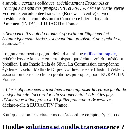
à savoir,
« certains collègues, spécifiquement Espagnols et
Portugais au sein des groupes PPE et S&D »
, déclare Marie-Pierre
Vedrenne, eurodéputée française (Renew — centre) et vice-
présidente de la commission du Commerce international du
Parlement (INTA), à EURACTIV France.
«
Selon eux, il s’agit du moment opportun politiquement et
économiquement. Mais c’est avant tout un totem et un symbole »
,
ajoute-t-elle.
Le gouvernement espagnol défend aussi une
ratification rapide,
réitérée lors de la visite en terre hispanique début avril du président
brésilien, Luis Inacio Lula da Silva.
La Commission européenne
également, selon Mathilde Dupré, co-directrice de l’Institut Veblen,
association de recherche en politiques publiques, pour EURACTIV
France.
« L’exécutif européen aurait bien aimé organiser la séance photo de
la signature de l’accord lors du sommet entre l’UE et les pays
d’Amérique latine, prévu le 18 juillet prochain à Bruxelles »
,
déclare-t-elle à EURACTIV France.
Sauf que, selon les détracteurs de l’accord, le compte n’y est pas.
Quelles solutions et quelle transparence ?