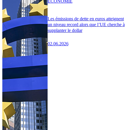
ÉCONOMIE
Les émissions de dette en euros atteignent
un niveau record alors que l’UE cherche à
supplanter le dollar
02.06.2026