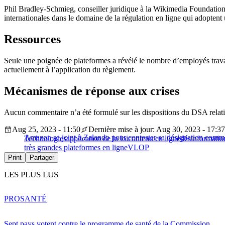
Phil Bradley-Schmieg, conseiller juridique à la Wikimedia Foundation
internationales dans le domaine de la régulation en ligne qui adopten
Ressources
Seule une poignée de plateformes a révélé le nombre d’employés trav
actuellement à l’application du règlement.
Mécanismes de réponse aux crises
Aucun commentaire n’a été formulé sur les dispositions du DSA relati
Aug 25, 2023 - 11:50
Dernière mise à jour: Aug 30, 2023 - 17:37
Amazon se joint à Zalando pour contester sa désignation comme
Technologies
application de la loi
contenu en ligne
désinformatio
très grandes plateformes en ligne
VLOP
Print
Partager
LES PLUS LUS
PRO
SANTÉ
Sept pays votent contre le programme de santé de la Commission