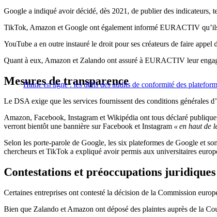
Google a indiqué avoir décidé, dès 2021, de publier des indicateurs, t
TikTok, Amazon et Google ont également informé EURACTIV qu’ils ava
YouTube a en outre instauré le droit pour ses créateurs de faire appel
Quant à eux, Amazon et Zalando ont assuré à EURACTIV leur engagement
Mesures de transparence
Haine en ligne : les défis des audits de conformité des platefor
Le DSA exige que les services fournissent des conditions générales d’u
Amazon, Facebook, Instagram et Wikipédia ont tous déclaré publiqueme
verront bientôt une bannière sur Facebook et Instagram
« en haut de l
Selon les porte-parole de Google, les six plateformes de Google et s
chercheurs et TikTok a expliqué avoir permis aux universitaires europé
Contestations et préoccupations juridiques
Certaines entreprises ont contesté la décision de la Commission eur
Bien que Zalando et Amazon ont déposé des plaintes auprès de la Cou