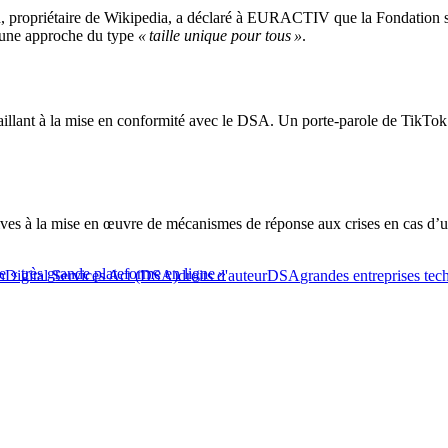
, propriétaire de Wikipedia, a déclaré à EURACTIV que la Fondation sou
t une approche du type
« taille unique pour tous »
.
aillant à la mise en conformité avec le DSA. Un porte-parole de TikTok
ves à la mise en œuvre de mécanismes de réponse aux crises en cas d’ur
 « très grande plateforme en ligne »
n
Digital Services Act (DSA)
droits d'auteur
DSA
grandes entreprises te