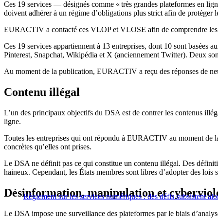
Ces 19 services — désignés comme « très grandes plateformes en lign
doivent adhérer à un régime d’obligations plus strict afin de protéger 
EURACTIV a contacté ces VLOP et VLOSE afin de comprendre les mesu
Ces 19 services appartiennent à 13 entreprises, dont 10 sont basées
Pinterest, Snapchat, Wikipédia et X (anciennement Twitter). Deux son
Au moment de la publication, EURACTIV a reçu des réponses de neuf d
Contenu illégal
L’un des principaux objectifs du DSA est de contrer les contenus illég
ligne.
Toutes les entreprises qui ont répondu à EURACTIV au moment de la p
concrètes qu’elles ont prises.
Le DSA ne définit pas ce qui constitue un contenu illégal. Des définiti
haineux. Cependant, les États membres sont libres d’adopter des lois s
Désinformation, manipulation et cyberviol
Règlement sur les services numériques : des défis subsistent alor
Le DSA impose une surveillance des plateformes par le biais d’analyses