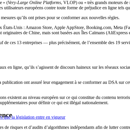
e » (
Very-Large Online Platforms
, VLOP) ou « très grands moteurs de r
les utilisateurs européens contre toute forme de préjudice en ligne tels q
res qu’ils ont prises pour se conformer aux nouvelles règles.
 aux États-Unis : Amazon Store, Apple AppStore, Booking.com, Meta (Fa
t originaires de Chine, mais sont basées aux Îles Caïmans (AliExpress e
e ces 13 entreprises — plus précisément, de l’ensemble des 19 service
aux en ligne, qu’ils s’agissent de discours haineux sur les réseaux soci
ublication ont assuré leur engagement à se conformer au DSA sur cett
ons existent au niveau européen sur ce qui constitue du contenu terrorist
upplémentaires pour définir ce qui est illégal nationalement.
ence
s que la législation entre en vigueur
 de risques et d’audits d’algorithmes indépendants afin de lutter contr