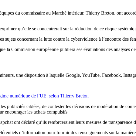
équipes du commissaire au Marché intérieur, Thierry Breton, ont accordé 
imer qu’elle se concentrerait sur la réduction de ce risque systémiqu
ujets concernant la lutte contre la cyberviolence à l’encontre des fem
rsque la Commission européenne publiera ses évaluations des analyses de
es mineurs, une disposition à laquelle Google, YouTube, Facebook, Ins
égime numérique de l’UE, selon Thierry Breton
r les publicités ciblées, de contester les décisions de modération de co
our encourager les achats compulsifs.
pchat ont déclaré qu’ils renforceraient leurs mesures de transparence de
éférentiels d’information pour fournir des renseignements sur la manière