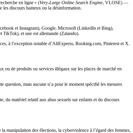
echerche en ligne » (
Very-Large Online Search Engine
, VLOSE) —
ue les discours haineux ou la désinformation.
cebook et Instagram), Google, Microsoft (LinkedIn et Bing),
t TikTok), et une est allemande (Zalando).
s, à l’exception notable d’AliExpress, Booking.com, Pinterest et X.
aux ou de produits ou services illégaux sur les places de marché en
e question, mais aucune n’a pour le moment spécifié les mesures
e, du matériel relatif aux abus sexuels sur enfants et du discours
e la manipulation des élections, la cyberviolence à l’égard des femmes,