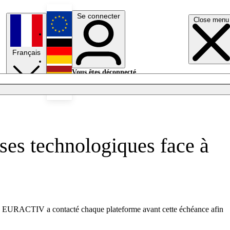
Se connecter
Close menu
English
Français
Deutsch
Vous êtes déconnecté.
Se connecter
Español
Lumières éteintes
ises technologiques face à
es. EURACTIV a contacté chaque plateforme avant cette échéance afin