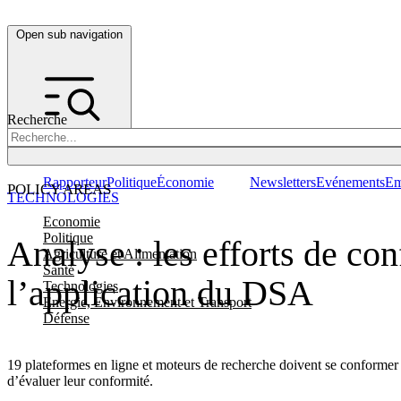
Open sub navigation
Recherche
Rapporteur
Politique
Économie
Newsletters
Evénements
Em
POLICY AREAS
TECHNOLOGIES
Economie
Politique
Analyse : les efforts de co
Agriculture et Alimentation
Santé
l’application du DSA
Technologies
Energie, Environnement et Transport
Défense
19 plateformes en ligne et moteurs de recherche doivent se conforme
d’évaluer leur conformité.