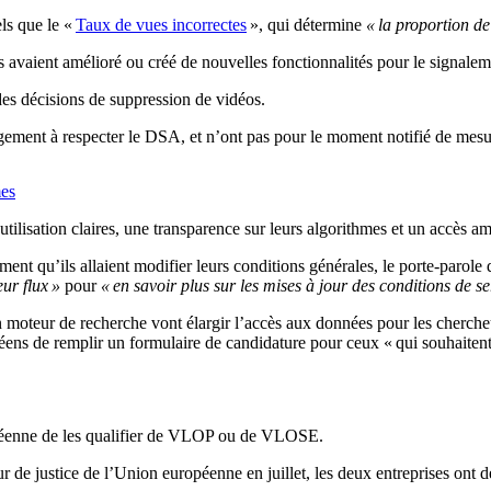
els que le «
Taux de vues incorrectes
», qui détermine
« la proportion de
ient amélioré ou créé de nouvelles fonctionnalités pour le signaleme
 des décisions de suppression de vidéos.
 à respecter le DSA, et n’ont pas pour le moment notifié de mesures p
mes
tilisation claires, une transparence sur leurs algorithmes et un accès a
nt qu’ils allaient modifier leurs conditions générales, le porte-parol
eur flux »
pour
« en savoir plus sur les mises à jour des conditions de se
on moteur de recherche vont élargir l’accès aux données pour les cherch
ens de remplir un formulaire de candidature pour ceux « qui souhaitent 
opéenne de les qualifier de VLOP ou de VLOSE.
r de justice de l’Union européenne en juillet, les deux entreprises o