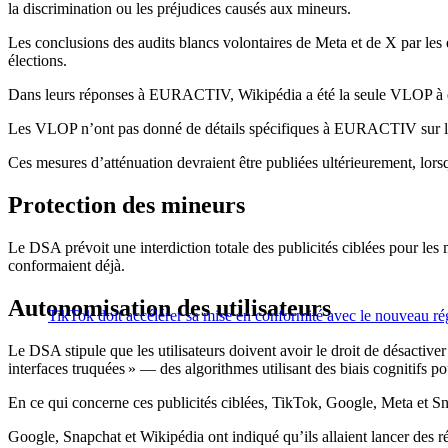
la discrimination ou les préjudices causés aux mineurs.
Les conclusions des audits blancs volontaires de Meta et de X par les 
élections.
Dans leurs réponses à EURACTIV, Wikipédia a été la seule VLOP à expr
Les VLOP n’ont pas donné de détails spécifiques à EURACTIV sur les s
Ces mesures d’atténuation devraient être publiées ultérieurement, lo
Protection des mineurs
Le DSA prévoit une interdiction totale des publicités ciblées pour l
conformaient déjà.
Autonomisation des utilisateurs
TikTok doit accélérer sa mise en conformité avec le nouveau r
Le DSA stipule que les utilisateurs doivent avoir le droit de désactive
interfaces truquées » — des algorithmes utilisant des biais cognitifs p
En ce qui concerne ces publicités ciblées, TikTok, Google, Meta et Sna
Google, Snapchat et Wikipédia ont indiqué qu’ils allaient lancer des r