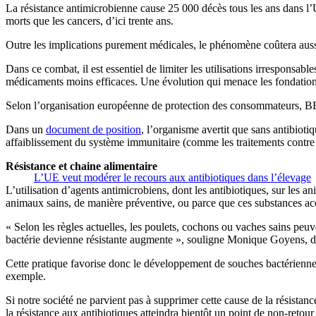
La résistance antimicrobienne cause 25 000 décès tous les ans dans l’
morts que les cancers, d’ici trente ans.
Outre les implications purement médicales, le phénomène coûtera aussi
Dans ce combat, il est essentiel de limiter les utilisations irresponsab
médicaments moins efficaces. Une évolution qui menace les fondation
Selon l’organisation européenne de protection des consommateurs, BEU
Dans un
document de position
, l’organisme avertit que sans antibioti
affaiblissement du système immunitaire (comme les traitements contre l
Résistance et chaine alimentaire
L’UE veut modérer le recours aux antibiotiques dans l’élevage
L’utilisation d’agents antimicrobiens, dont les antibiotiques, sur le
animaux sains, de manière préventive, ou parce que ces substances acc
« Selon les règles actuelles, les poulets, cochons ou vaches sains peuv
bactérie devienne résistante augmente », souligne Monique Goyens, 
Cette pratique favorise donc le développement de souches bactériennes
exemple.
Si notre société ne parvient pas à supprimer cette cause de la résist
la résistance aux antibiotiques atteindra bientôt un point de non-retour