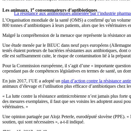
e
Les animaux, 1
consommateurs d’antibiotiques
La résistance aux antibiotiques alimentée par l’industrie pharm
L’Organisation mondiale de la santé (OMS) a confirmé qu’un volume pl
800 tonnes d’antibiotiques à leurs patients, alors que les vétérinaires e
Malgré la compréhension de la menace que représente la résistance a
Une étude menée par le BEUC dans neuf pays européens (Allemagne, Be
testés étaient porteurs de bactéries résistantes aux antibiotiques, dont
elle est suffisamment cuite, le risque de contamination lié à la prépar
Pour la Commission européenne, il s’agit d’une « importante question 
cependant pas de compétences législatives en termes de santé, un dom
En juin 2017, l’UE a adopté un
plan d’action contre la résistance ant
animaux d’élevage et l’utilisation plus efficace d’antibiotiques chez l
« La lutte contre la résistance antimicrobienne n’est jamais plus fort
des mesures exemplaires, il faut que ses voisins les adoptent aussi pou
vétérinaires. »
Une opinion partagée par Alojz Peterle, eurodéputé slovène (PPE). « 
soutien, qui sont nécessaires », a-t-il indiqué.