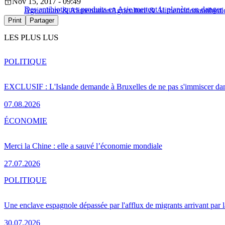
Nov 15, 2017 - 09:49
Des antibiotiques produits en Asie mettent la planète en danger
Agriculture & Alimentation
Agriculture & Alimentation
antibiot
Print
Partager
LES PLUS LUS
POLITIQUE
EXCLUSIF : L'Islande demande à Bruxelles de ne pas s'immiscer dan
07.08.2026
ÉCONOMIE
Merci la Chine : elle a sauvé l’économie mondiale
27.07.2026
POLITIQUE
Une enclave espagnole dépassée par l'afflux de migrants arrivant par 
30.07.2026