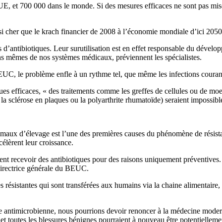
UE, et 700 000 dans le monde. Si des mesures efficaces ne sont pas mise
 cher que le krach financier de 2008 à l’économie mondiale d’ici 2050,
les d’antibiotiques. Leur surutilisation est en effet responsable du dével
s mêmes de nos systèmes médicaux, préviennent les spécialistes.
C, le problème enfle à un rythme tel, que même les infections courante
ques efficaces, « des traitements comme les greffes de cellules ou de moe
a sclérose en plaques ou la polyarthrite rhumatoïde) seraient impossibl
s animaux d’élevage est l’une des premières causes du phénomène de rési
élèrent leur croissance.
ent recevoir des antibiotiques pour des raisons uniquement préventives. Po
directrice générale du BEUC.
 résistantes qui sont transférées aux humains via la chaine alimentair
ance antimicrobienne, nous pourrions devoir renoncer à la médecine moder
 et toutes les blessures bénignes pourraient à nouveau être potentiellement