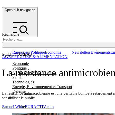
Open sub navigation
Recherche
Rapporteur
Politique
Économie
Newsletters
Evénements
Em
POLICY AREAS
AGRICULTURE & ALIMENTATION
Economie
Politique
La résistance antimicrobien
Agriculture et Alimentation
Santé
Technologies
Energie, Environnement et Transport
Défense
La résistance antimicrobienne est une véritable bombe à retardement m
sensibiliser le public.
Samuel White
EURACTIV.com