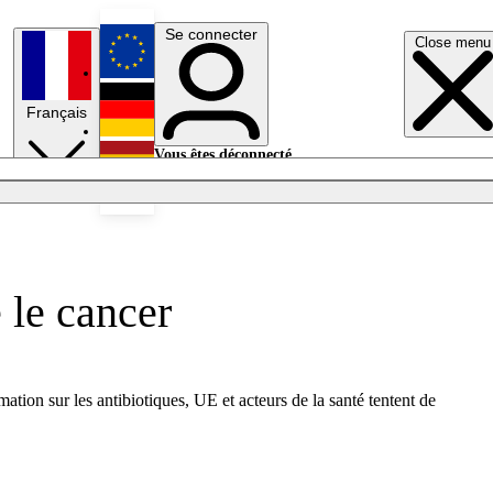
Se connecter
Close menu
English
Français
Deutsch
Vous êtes déconnecté.
Se connecter
Español
Lumières éteintes
 le cancer
ion sur les antibiotiques, UE et acteurs de la santé tentent de