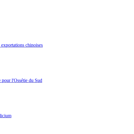
s exportations chinoises
e pour l'Ossétie du Sud
licium