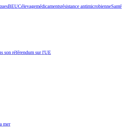
iques
BEUC
élevage
médicaments
résistance antimicrobienne
Santé
s son référendum sur l'UE
la mer