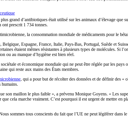
aceutique
us grand d’antibiotiques était utilisé sur les animaux d’élevage que s
n ont prescrit 1 734 tonnes.
ntimicrobienne, la consommation mondiale de médicaments pour le bétai
lgique, Espagne, France, Italie, Pays-Bas, Portugal, Suède et Suisse)
 certaines étaient mêmes résistantes à plusieurs types de molécules. Si l
ation ou au manque d’hygiène est bien réel.
sociétale et économique mondiale qui ne peut être réglée par les pays o
aine qui reste aux mains des États membres.
imicrobienne
, qui a pour but de récolter des données et de définir des « o
es humains.
e que son maillon le plus faible », a prévenu Monique Goyens. « Les supe
r que cela marche vraiment. C’est pourquoi il est urgent de mettre en pla
Nous sommes tous conscients du fait que l’UE ne peut légiférer dans l