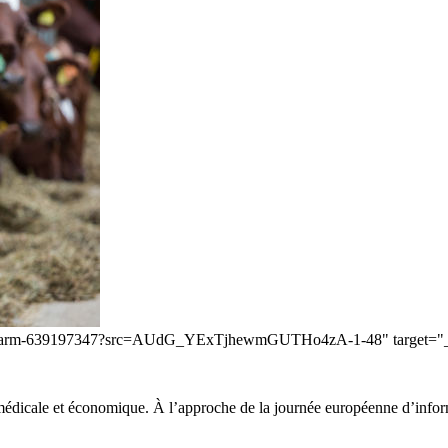
ows-farm-639197347?src=AUdG_YExTjhewmGUTHo4zA-1-48" target="_bl
édicale et économique. À l’approche de la journée européenne d’informat