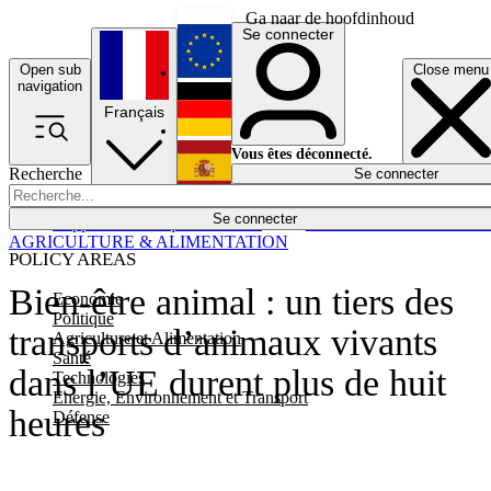
Ga naar de hoofdinhoud
Se connecter
Open sub
Close menu
English
navigation
Français
Deutsch
Vous êtes déconnecté.
Recherche
Se connecter
Español
Lumières éteintes
Se connecter
Rapporteur
Politique
Économie
Newsletters
Evénements
Em
AGRICULTURE & ALIMENTATION
POLICY AREAS
Bien-être animal : un tiers des
Economie
Politique
transports d’animaux vivants
Agriculture et Alimentation
Santé
dans l’UE durent plus de huit
Technologies
Energie, Environnement et Transport
heures
Défense