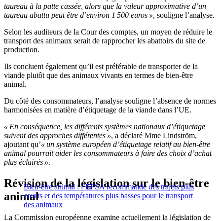
taureau à la patte cassée, alors que la valeur approximative d’un
taureau abattu peut être d’environ 1 500 euros »
, souligne l’analyse.
Selon les auditeurs de la Cour des comptes, un moyen de réduire le
transport des animaux serait de rapprocher les abattoirs du site de
production.
Ils concluent également qu’il est préférable de transporter de la
viande plutôt que des animaux vivants en termes de bien-être
animal.
Du côté des consommateurs, l’analyse souligne l’absence de normes
harmonisées en matière d’étiquetage de la viande dans l’UE.
« En conséquence, les différents systèmes nationaux d’étiquetage
suivent des approches différentes »
, a déclaré Mme Lindström,
ajoutant qu’
« un système européen d’étiquetage relatif au bien-être
animal pourrait aider les consommateurs à faire des choix d’achat
plus éclairés »
.
Révision de la législation sur le bien-être
Bien-être animal : l’EFSA recommande des trajets plus
animal
courts et des températures plus basses pour le transport
des animaux
La Commission européenne examine actuellement la législation de