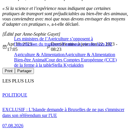
« Si la science et l’expérience nous indiquent que certaines
pratiques de transport sont préjudiciables au bien-être des animaux,
vous conviendrez avec moi que nous devons envisager des moyens
d’adapter ces pratiques »
, a-t-elle déclaré.
[Édité par Anne-Sophie Gayet]
Les ministres de l’Agriculture s’opposent à
Apr 19, 2023 -
l’interdiction du transport d’animaux vivants hors UE
Dernière mise à jour: Jun 22, 2023 -
17:05
08:23
Agriculture & Alimentation
Agriculture & Alimentation
Bien-être Animal
Cour des Comptes Européenne (CCE)
de la ferme à la table
Stella Kyriakides
Print
Partager
LES PLUS LUS
POLITIQUE
EXCLUSIF : L'Islande demande à Bruxelles de ne pas s'immiscer
dans son référendum sur l'UE
07.08.2026