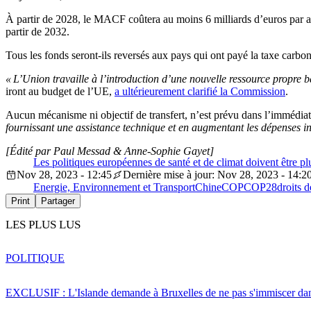
À partir de 2028, le MACF coûtera au moins 6 milliards d’euros par an
partir de 2032.
Tous les fonds seront-ils reversés aux pays qui ont payé la taxe carb
« L’Union travaille à l’introduction d’une nouvelle ressource propre 
iront au budget de l’UE,
a ultérieurement clarifié la Commission
.
Aucun mécanisme ni objectif de transfert, n’est prévu dans l’immédiat 
fournissant une assistance technique et en augmentant les dépenses in
[Édité par Paul Messad & Anne-Sophie Gayet]
Les politiques européennes de santé et de climat doivent être p
Nov 28, 2023 - 12:45
Dernière mise à jour: Nov 28, 2023 - 14:2
Energie, Environnement et Transport
Chine
COP
COP28
droits 
Print
Partager
LES PLUS LUS
POLITIQUE
EXCLUSIF : L'Islande demande à Bruxelles de ne pas s'immiscer dan