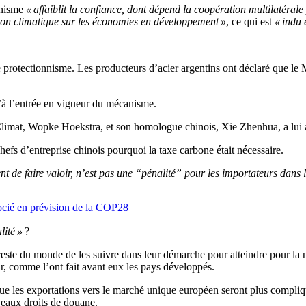
anisme
« affaiblit la confiance, dont dépend la coopération multilatéral
tion climatique sur les économies en développement »
, ce qui est
« indu 
e protectionnisme. Les producteurs d’acier argentins ont déclaré que l
à l’entrée en vigueur du mécanisme.
Climat, Wopke Hoekstra, et son homologue chinois, Xie Zhenhua, a lui 
efs d’entreprise chinois pourquoi la taxe carbone était nécessaire.
 de faire valoir, n’est pas une “pénalité” pour les importateurs dans 
ocié en prévision de la COP28
lité »
?
reste du monde de les suivre dans leur démarche pour atteindre pour la 
hir, comme l’ont fait avant eux les pays développés.
que les exportations vers le marché unique européen seront plus compliq
eaux droits de douane.