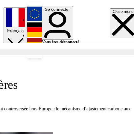
Se connecter
Close menu
English
Français
Deutsch
Vous êtes déconnecté.
Se connecter
Español
Lumières éteintes
ères
ment controversée hors Europe : le mécanisme d’ajustement carbone aux