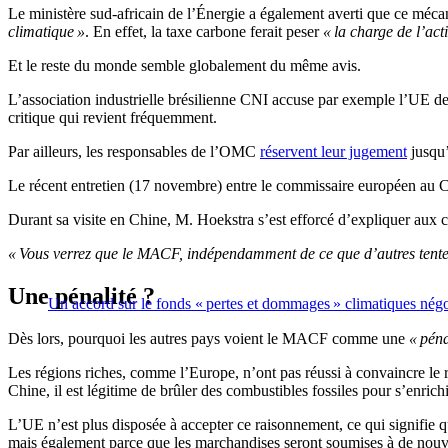
Le ministère sud-africain de l’Énergie a également averti que ce méc
climatique »
. En effet, la taxe carbone ferait peser
« la charge de l’ac
Et le reste du monde semble globalement du même avis.
L’association industrielle brésilienne CNI accuse par exemple l’UE d
critique qui revient fréquemment.
Par ailleurs, les responsables de l’OMC
réservent leur jugement
jusqu’
Le récent entretien (17 novembre) entre le commissaire européen au 
Durant sa visite en Chine, M. Hoekstra s’est efforcé d’expliquer aux ch
« Vous verrez que le MACF, indépendamment de ce que d’autres tentent
Une pénalité ?
Un accord sur le fonds « pertes et dommages » climatiques nég
Dès lors, pourquoi les autres pays voient le MACF comme une
« péna
Les régions riches, comme l’Europe, n’ont pas réussi à convaincre le 
Chine, il est légitime de brûler des combustibles fossiles pour s’enric
L’UE n’est plus disposée à accepter ce raisonnement, ce qui signifie 
mais également parce que les marchandises seront soumises à de nouv