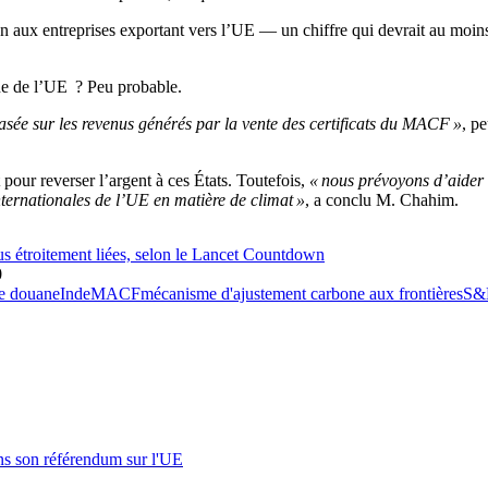
 aux entreprises exportant vers l’UE — un chiffre qui devrait au moins
one de l’UE ? Peu probable.
basée sur les revenus générés par la vente des certificats du MACF »
, p
pour reverser l’argent à ces États. Toutefois,
« nous prévoyons d’aider 
ternationales de l’UE en matière de climat »
, a conclu M. Chahim.
lus étroitement liées, selon le Lancet Countdown
0
de douane
Inde
MACF
mécanisme d'ajustement carbone aux frontières
S&
s son référendum sur l'UE