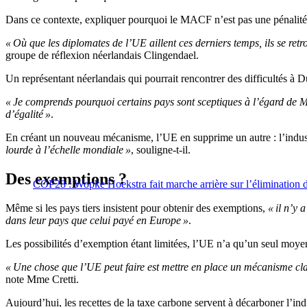
Dans ce contexte, expliquer pourquoi le MACF n’est pas une pénalité p
« Où que les diplomates de l’UE aillent ces derniers temps, ils se r
groupe de réflexion néerlandais Clingendael.
Un représentant néerlandais qui pourrait rencontrer des difficultés
« Je comprends pourquoi certains pays sont sceptiques à l’égard de
d’égalité »
.
En créant un nouveau mécanisme, l’UE en supprime un autre : l’indust
lourde à l’échelle mondiale »
, souligne-t-il.
Des exemptions ?
COP28 : Wopke Hoekstra fait marche arrière sur l’élimination d
Même si les pays tiers insistent pour obtenir des exemptions,
« il n’y 
dans leur pays que celui payé en Europe »
.
Les possibilités d’exemption étant limitées, l’UE n’a qu’un seul moyen d
« Une chose que l’UE peut faire est mettre en place un mécanisme cla
note Mme Cretti.
Aujourd’hui, les recettes de la taxe carbone servent à décarboner l’ind