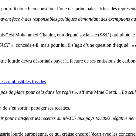
ourrait donc bien constituer l’une des principales tâches des représen
etrouvent face à des responsables politiques demandant des exemptions
 à Dubaï est Mohammed Chahim, eurodéputé socialiste (S&D) qui pilote 
 MACF »
, concède-t-il, mais pour lui, il s’agit d’une question d’équité :
« 
rie lourde devra désormais payer la facture de ses émissions de carbo
es combustibles fossiles
a pas de place pour cela dans les règles »
, affirme Mme Cretti.
« La seul
e s’en sortir : partager ses recettes.
ir pour transférer les recettes du MACF aux pays touchés négativement 
ustrie lourde européenne, ce qui creuse encore l’écart avec les concurren