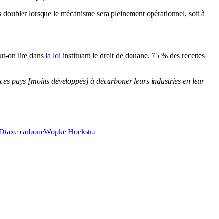
 doubler lorsque le mécanisme sera pleinement opérationnel, soit à
eut-on lire dans
la loi
instituant le droit de douane. 75 % des recettes
ces pays [moins développés] à décarboner leurs industries en leur
D
taxe carbone
Wopke Hoekstra