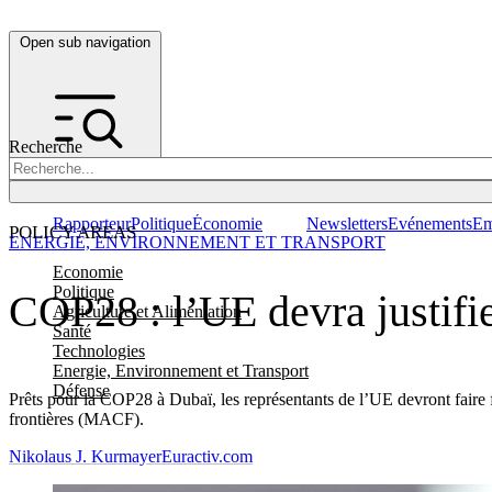
Open sub navigation
Recherche
Rapporteur
Politique
Économie
Newsletters
Evénements
Em
POLICY AREAS
ENERGIE, ENVIRONNEMENT ET TRANSPORT
Economie
Politique
COP28 : l’UE devra justifie
Agriculture et Alimentation
Santé
Technologies
Energie, Environnement et Transport
Défense
Prêts pour la COP28 à Dubaï, les représentants de l’UE devront faire
frontières (MACF).
Nikolaus J. Kurmayer
Euractiv.com