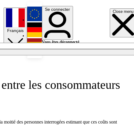
Se connecter
Close menu
English
Français
Deutsch
Vous êtes déconnecté.
Se connecter
Español
Lumières éteintes
és entre les consommateurs
la moitié des personnes interrogées estimant que ces coûts sont