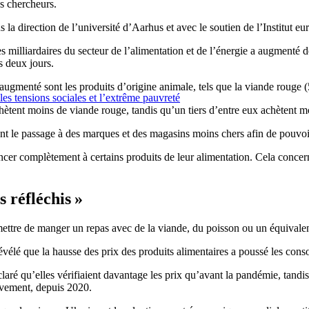
s chercheurs.
la direction de l’université d’Aarhus et avec le soutien de l’Institut 
es milliardaires du secteur de l’alimentation et de l’énergie a augmenté 
s deux jours.
ugmenté sont les produits d’origine animale, tels que la viande rouge (5
les tensions sociales et l’extrême pauvreté
ètent moins de viande rouge, tandis qu’un tiers d’entre eux achètent mo
nt le passage à des marques et des magasins moins chers afin de pouvoir
cer complètement à certains produits de leur alimentation. Cela concer
 réfléchis »
mettre de manger un repas avec de la viande, du poisson ou un équival
évélé que la hausse des prix des produits alimentaires a poussé les con
claré qu’elles vérifiaient davantage les prix qu’avant la pandémie, tandi
ivement, depuis 2020.