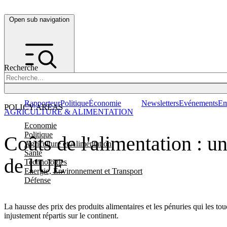
Open sub navigation
Recherche
Rapporteur
Politique
Économie
Newsletters
Evénements
Em
POLICY AREAS
AGRICULTURE & ALIMENTATION
Economie
Politique
Coûts de l'alimentation : u
Agriculture et Alimentation
Santé
de l'UE
Technologies
Energie, Environnement et Transport
Défense
La hausse des prix des produits alimentaires et les pénuries qui les t
injustement répartis sur le continent.