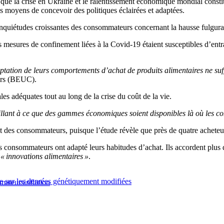
que la crise en Ukraine et le ralentissement économique mondial consti
s moyens de concevoir des politiques éclairées et adaptées.
nquiétudes croissantes des consommateurs concernant la hausse fulgurant
les mesures de confinement liées à la Covid-19 étaient susceptibles d’e
ptation de leurs comportements d’achat de produits alimentaires ne suf
urs (BEUC).
les adéquates tout au long de la crise du coût de la vie.
illant à ce que des gammes économiques soient disponibles là où les c
 des consommateurs, puisque l’étude révèle que près de quatre acheteurs
 consommateurs ont adapté leurs habitudes d’achat. Ils accordent plus d
« innovations alimentaires »
.
e sur les denrées génétiquement modifiées
mateurs
inflation