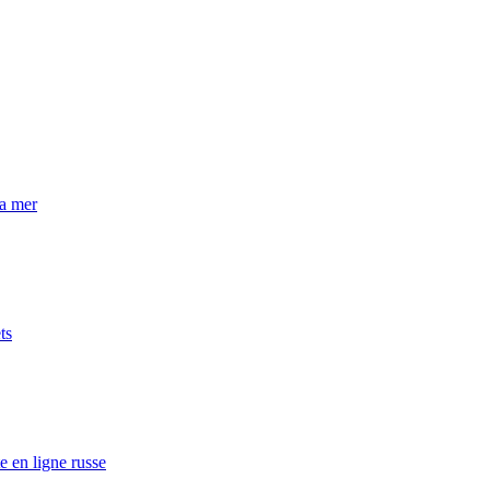
la mer
ts
e en ligne russe