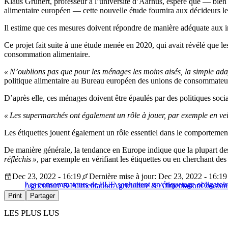
Klaus Grunert, professeur à l’université d’Aarhus, espère que — bien 
alimentaire européen — cette nouvelle étude fournira aux décideurs le
Il estime que ces mesures doivent répondre de manière adéquate aux i
Ce projet fait suite à une étude menée en 2020, qui avait révélé que 
consommation alimentaire.
« N’oublions pas que pour les ménages les moins aisés, la simple ada
politique alimentaire au Bureau européen des unions de consommate
D’après elle, ces ménages doivent être épaulés par des politiques socia
« Les supermarchés ont également un rôle à jouer, par exemple en ve
Les étiquettes jouent également un rôle essentiel dans le comportement
De manière générale, la tendance en Europe indique que la plupart des
réfléchis »
, par exemple en vérifiant les étiquettes ou en cherchant des
Dec 23, 2022 - 16:19
Dernière mise à jour: Dec 23, 2022 - 16:19
Les consommateurs de l’UE souhaitent un étiquetage obligatoir
Agriculture & Alimentation
Agriculture & Alimentation
Consom
Print
Partager
LES PLUS LUS