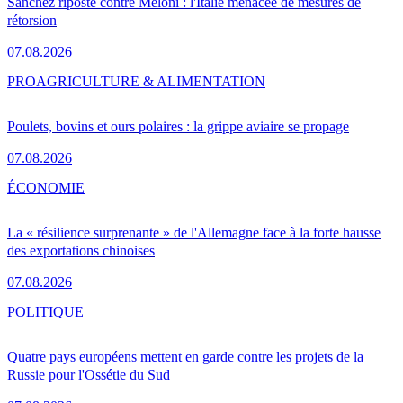
Sánchez riposte contre Meloni : l'Italie menacée de mesures de
rétorsion
07.08.2026
PRO
AGRICULTURE & ALIMENTATION
Poulets, bovins et ours polaires : la grippe aviaire se propage
07.08.2026
ÉCONOMIE
La « résilience surprenante » de l'Allemagne face à la forte hausse
des exportations chinoises
07.08.2026
POLITIQUE
Quatre pays européens mettent en garde contre les projets de la
Russie pour l'Ossétie du Sud