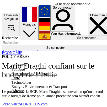
Ga naar de hoofdinhoud
Se connecter
Open sub
Close menu
English
navigation
Français
Deutsch
Vous êtes déconnecté.
Recherche
Se connecter
Español
Lumières éteintes
Se connecter
Rapporteur
Politique
Économie
Newsletters
Evénements
Em
ÉCONOMIE
POLICY AREAS
Mario Draghi confiant sur le
Economie
Politique
budget de l’Italie
Agriculture et Alimentation
Santé
Technologies
Energie, Environnement et Transport
Défense
Le président de la BCE, Mario Draghi, est convaincu qu’un accord
sur le budget de Rome pour l'année prochaine sera bientôt conclu.
Jorge Valero
EURACTIV.com