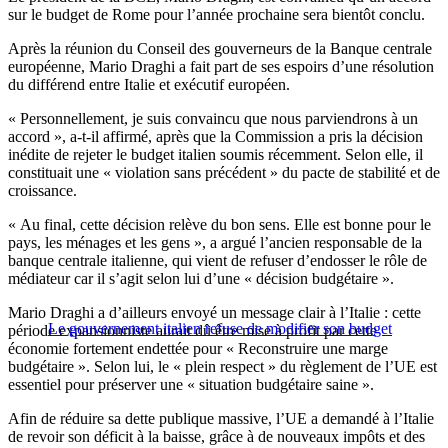
sur le budget de Rome pour l’année prochaine sera bientôt conclu.
Après la réunion du Conseil des gouverneurs de la Banque centrale
européenne, Mario Draghi a fait part de ses espoirs d’une résolution
du différend entre Italie et exécutif européen.
« Personnellement, je suis convaincu que nous parviendrons à un
accord », a-t-il affirmé, après que la Commission a pris la décision
inédite de rejeter le budget italien soumis récemment. Selon elle, il
constituait une « violation sans précédent » du pacte de stabilité et de
croissance.
« Au final, cette décision relève du bon sens. Elle est bonne pour le
pays, les ménages et les gens », a argué l’ancien responsable de la
banque centrale italienne, qui vient de refuser d’endosser le rôle de
médiateur car il s’agit selon lui d’une « décision budgétaire ».
Mario Draghi a d’ailleurs envoyé un message clair à l’Italie : cette
Le gouvernement italien refuse de modifier son budget
période expansionniste aurait dû être mise à profit par cette
économie fortement endettée pour « Reconstruire une marge
budgétaire ». Selon lui, le « plein respect » du règlement de l’UE est
essentiel pour préserver une « situation budgétaire saine ».
Afin de réduire sa dette publique massive, l’UE a demandé à l’Italie
de revoir son déficit à la baisse, grâce à de nouveaux impôts et des