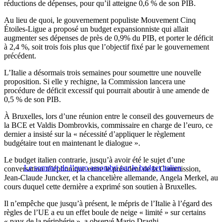
réductions de dépenses, pour qu’il atteigne 0,6 % de son PIB.
Au lieu de quoi, le gouvernement populiste Mouvement Cinq
Étoiles-Ligue a proposé un budget expansionniste qui allait
augmenter ses dépenses de près de 0,9% du PIB, et porter le déficit
à 2,4 %, soit trois fois plus que l’objectif fixé par le gouvernement
précédent.
L’Italie a désormais trois semaines pour soumettre une nouvelle
proposition. Si elle y rechigne, la Commission lancera une
procédure de déficit excessif qui pourrait aboutir à une amende de
0,5 % de son PIB.
À Bruxelles, lors d’une réunion entre le conseil des gouverneurs de
la BCE et Valdis Dombrovkis, commissaire en charge de l’euro, ce
dernier a insisté sur la « nécessité d’appliquer le règlement
budgétaire tout en maintenant le dialogue ».
Le budget italien contrarie, jusqu’à avoir été le sujet d’une
Le sommet de l’euro assombri par le budget italien
conversation téléphonique entre le président de la Commission,
Jean-Claude Juncker, et la chancelière allemande, Angela Merkel, au
cours duquel cette dernière a exprimé son soutien à Bruxelles.
Il n’empêche que jusqu’à présent, le mépris de l’Italie à l’égard des
règles de l’UE a eu un effet boule de neige « limité » sur certains
« pays de la périphérie », a observé Mario Draghi.