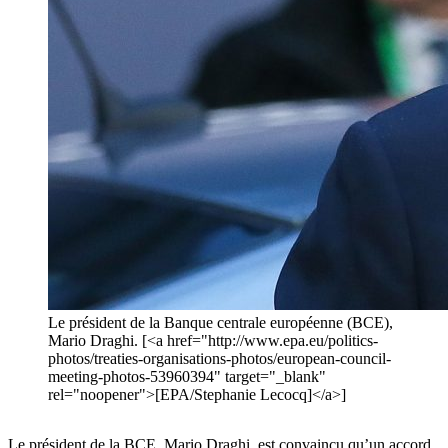
Le président de la Banque centrale européenne (BCE),
Mario Draghi. [<a href="http://www.epa.eu/politics-
photos/treaties-organisations-photos/european-council-
meeting-photos-53960394" target="_blank"
rel="noopener">[EPA/Stephanie Lecocq]</a>]
Le président de la BCE, Mario Draghi, est convaincu qu’un accord