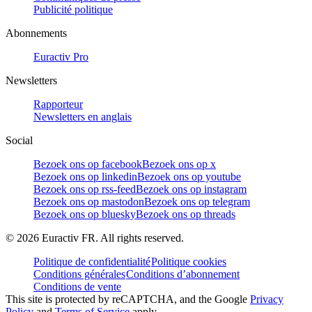
Publicité politique
Abonnements
Euractiv Pro
Newsletters
Rapporteur
Newsletters en anglais
Social
Bezoek ons op facebook
Bezoek ons op x
Bezoek ons op linkedin
Bezoek ons op youtube
Bezoek ons op rss-feed
Bezoek ons op instagram
Bezoek ons op mastodon
Bezoek ons op telegram
Bezoek ons op bluesky
Bezoek ons op threads
©
2026
Euractiv FR. All rights reserved.
Politique de confidentialité
Politique cookies
Conditions générales
Conditions d’abonnement
Conditions de vente
This site is protected by reCAPTCHA, and the Google
Privacy
Policy
and
Terms of Service
apply.