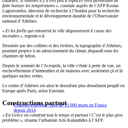
chaleurs. À Athènes il y a très peu d’espaces verts permettant de
faire baisser les températures »
, constate auprès de l’AFP Kostas
Lagouvardos, directeur de recherche à l’Institut pour la recherche
environnementale et le développement durable de l’Observatoire
national d’Athènes.
« Et les forêts qui entourent la ville disparaissent à cause des
incendies »
, regrette-t-il.
Dessinée par des collines et des rivières, la topographie d’Athènes,
pourtant propice à un adoucissement du climat, disparaît sous les
chantiers de béton.
Depuis le sommet de l’Acropole, la ville s’étale à perte de vue, un
enchevêtrement d’immeubles et de maisons avec seulement çà et là
quelques taches vertes.
Le centre d’Athènes est ainsi le deuxième plus densément peuplé en
Europe après Paris, selon Eurostat.
Constructions partout
Chaleurs extrêmes : près de 33 000 morts en France
depuis 2014
« En Grèce on construit tout le temps et partout ! C’est le plus gros
problème »
, résume l’urbaniste Aris Kalandides à l’AFP.