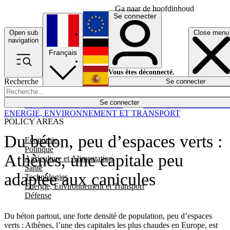
Ga naar de hoofdinhoud
Se connecter
Open sub
Close menu
English
navigation
Français
Deutsch
Vous êtes déconnecté.
Recherche
Se connecter
Español
Lumières éteintes
Se connecter
Rapporteur
Politique
Économie
Newsletters
Evénements
Em
ENERGIE, ENVIRONNEMENT ET TRANSPORT
POLICY AREAS
Du béton, peu d’espaces verts :
Economie
Politique
Athènes, une capitale peu
Agriculture et Alimentation
Santé
adaptée aux canicules
Technologies
Energie, Environnement et Transport
Défense
Du béton partout, une forte densité de population, peu d’espaces
verts : Athènes, l’une des capitales les plus chaudes en Europe, est