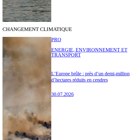
CHANGEMENT CLIMATIQUE
PRO
ENERGIE, ENVIRONNEMENT ET
TRANSPORT
L’Europe brûle : près d’un demi-million
d’hectares réduits en cendres
30.07.2026