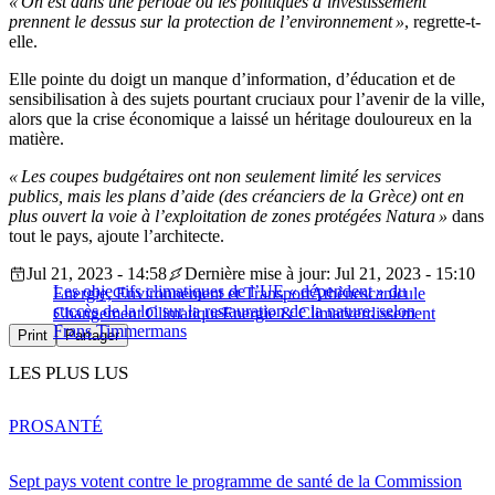
« On est dans une période où les politiques d’investissement
prennent le dessus sur la protection de l’environnement »
, regrette-t-
elle.
Elle pointe du doigt un manque d’information, d’éducation et de
sensibilisation à des sujets pourtant cruciaux pour l’avenir de la ville,
alors que la crise économique a laissé un héritage douloureux en la
matière.
« Les coupes budgétaires ont non seulement limité les services
publics, mais les plans d’aide (des créanciers de la Grèce) ont en
plus ouvert la voie à l’exploitation de zones protégées Natura »
dans
tout le pays, ajoute l’architecte.
Jul 21, 2023 - 14:58
Dernière mise à jour: Jul 21, 2023 - 15:10
Les objectifs climatiques de l’UE « dépendent » du
Energie, Environnement et Transport
Athènes
canicule
succès de la loi sur la restauration de la nature, selon
Changement Climatique
Energie & Climat
verdissement
Frans Timmermans
Print
Partager
LES PLUS LUS
PRO
SANTÉ
Sept pays votent contre le programme de santé de la Commission