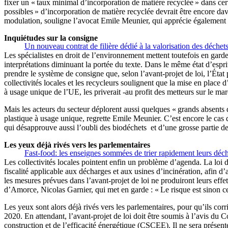
fixer un « taux minimal d’incorporation de matière recyclée » dans cer
possibles » d’incorporation de matière recyclée devrait être encore dava
modulation, souligne l’avocat Emile Meunier, qui apprécie également l’
Inquiétudes sur la consigne
Un nouveau contrat de filière dédié à la valorisation des déchet
Les spécialistes en droit de l’environnement mettent toutefois en gard
interprétations diminuant la portée du texte. Dans le même état d’espr
prendre le système de consigne que, selon l’avant-projet de loi, l’État p
collectivités locales et les recycleurs soulignent que la mise en place d
à usage unique de l’UE, les priverait -au profit des metteurs sur le ma
Mais les acteurs du secteur déplorent aussi quelques « grands absents 
plastique à usage unique, regrette Emile Meunier. C’est encore le cas 
qui désapprouve aussi l’oubli des biodéchets et d’une grosse partie de
Les yeux déjà rivés vers les parlementaires
Fast-food: les enseignes sommées de trier rapidement leurs déch
Les collectivités locales pointent enfin un problème d’agenda. La loi d
fiscalité applicable aux décharges et aux usines d’incinération, afin d’
les mesures prévues dans l’avant-projet de loi ne produiront leurs effets
d’Amorce, Nicolas Garnier, qui met en garde : « Le risque est sinon 
Les yeux sont alors déjà rivés vers les parlementaires, pour qu’ils co
2020. En attendant, l’avant-projet de loi doit être soumis à l’avis d
construction et de l’efficacité énergétique (CSCEE). Il ne sera présent