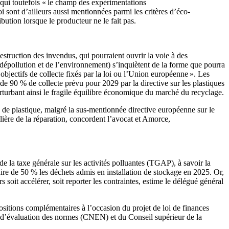
 qui toutefois « le champ des expérimentations
oi sont d’ailleurs aussi mentionnées parmi les critères d’éco-
ution lorsque le producteur ne le fait pas.
struction des invendus, qui pourraient ouvrir la voie à des
 dépollution et de l’environnement) s’inquiètent de la forme que pourra
s objectifs de collecte fixés par la loi ou l’Union européenne ». Les
ux de 90 % de collecte prévu pour 2029 par la directive sur les plastiques
perturbant ainsi le fragile équilibre économique du marché du recyclage.
n de plastique, malgré la sus-mentionnée directive européenne sur le
lière de la réparation, concordent l’avocat et Amorce,
e la taxe générale sur les activités polluantes (TGAP), à savoir la
éduire de 50 % les déchets admis en installation de stockage en 2025. Or,
 soit accélérer, soit reporter les contraintes, estime le délégué général
ositions complémentaires à l’occasion du projet de loi de finances
al d’évaluation des normes (CNEN) et du Conseil supérieur de la