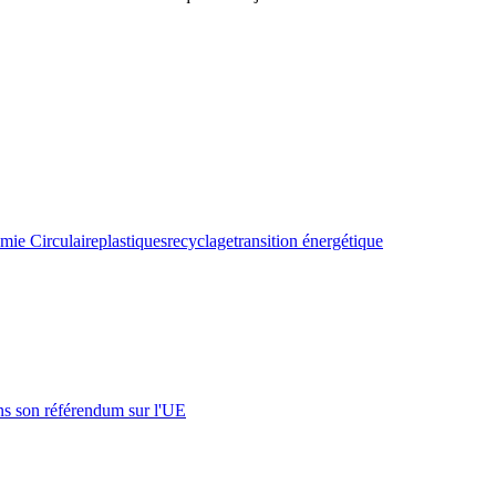
mie Circulaire
plastiques
recyclage
transition énergétique
s son référendum sur l'UE