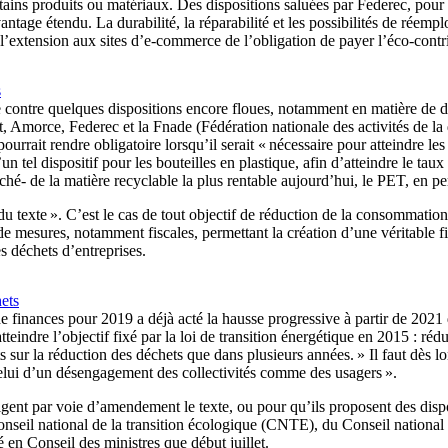
tains produits ou matériaux. Des dispositions saluées par Federec, pour
ntage étendu. La durabilité, la réparabilité et les possibilités de réempl
extension aux sites d’e-commerce de l’obligation de payer l’éco-contrib
s
e contre quelques dispositions encore floues, notamment en matière de de
it, Amorce, Federec et la Fnade (Fédération nationale des activités de la
ourrait rendre obligatoire lorsqu’il serait « nécessaire pour atteindre le
’un tel dispositif pour les bouteilles en plastique, afin d’atteindre le ta
rché- de la matière recyclable la plus rentable aujourd’hui, le PET, en 
du texte ». C’est le cas de tout objectif de réduction de la consommatio
de mesures, notamment fiscales, permettant la création d’une véritable fi
s déchets d’entreprises.
ets
e finances pour 2019 a déjà acté la hausse progressive à partir de 2021 d
atteindre l’objectif fixé par la loi de transition énergétique en 2015 : r
 sur la réduction des déchets que dans plusieurs années. » Il faut dès lors
celui d’un désengagement des collectivités comme des usagers ».
rrigent par voie d’amendement le texte, ou pour qu’ils proposent des disp
u Conseil national de la transition écologique (CNTE), du Conseil nation
é en Conseil des ministres que début juillet.