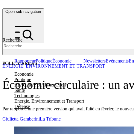
Open sub navigation
Recherche
Rapporteur
Politique
Économie
Newsletters
Evénements
Em
POLICY AREAS
ENERGIE, ENVIRONNEMENT ET TRANSPORT
Economie
Politique
Économie circulaire : un av
Agriculture et Alimentation
Santé
Technologies
Energie, Environnement et Transport
Défense
Par rapport à une première version qui avait fuité en février, le nouvea
Giulietta Gamberini
La Tribune