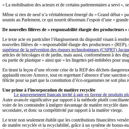
« La mobilisation des acteurs et de certains parlementaires a servi », se
Même si rien de neuf n’a véritablement émergé du « Grand débat » par r
soumis au Parlement, ce qui nourrit désormais l’espoir d’une « grande l
De nouvelles filières de « responsabilité élargie des producteurs 
Le texte acte en particulier l’élargissement du dispositif visant à rend
nouvelles filières de « responsabilité élargie des producteurs » (REP)
supérieur de la prévention des risques technologiques (CSPRT) Jacqu
articles de bricolages et de jardin, mais aussi, conformément à des dis
ou partie de plastique » ainsi que « les lingettes pré-imbibées pour us
En tirant la leçon d’une récente crise de la REP des déchets dangereux,
applaudit encore Amorce, tout en regrettant l’absence d’une sanction cla
félicite pour sa part que la constitution d’éco-organismes ne soit plus
Une prime à l’incorporation de matière recyclée
Le gouvernement français invité à agir en faveur de produits pl
Autre avancée significative par rapport à la méthode plutôt conciliante
voire de les contraindre à intégrer davantage de matière recyclée dans
secondaire, et donc sa compétitivité par rapport à la matière vierge.
Le texte non seulement établit que les contributions financières vers
de matière recyclée et la recyclabilité, grâce à un système de bonus-m