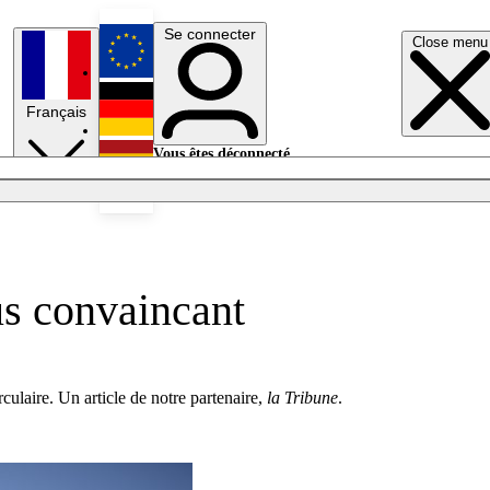
Se connecter
Close menu
English
Français
Deutsch
Vous êtes déconnecté.
Se connecter
Español
Lumières éteintes
lus convaincant
rculaire. Un article de notre partenaire,
la Tribune
.