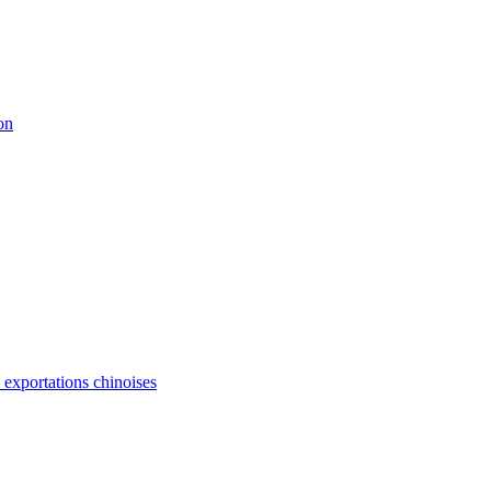
on
s exportations chinoises