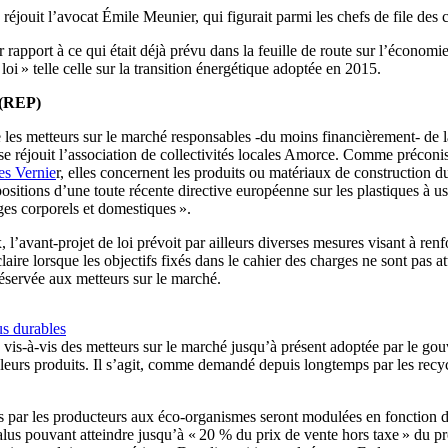
 réjouit l’avocat Émile Meunier, qui figurait parmi les chefs de file des c
apport à ce qui était déjà prévu dans la feuille de route sur l’économi
oi » telle celle sur la transition énergétique adoptée en 2015.
» (REP)
re les metteurs sur le marché responsables -du moins financièrement- de la
, se réjouit l’association de collectivités locales Amorce. Comme précon
es Vernie
r, elles concernent les produits ou matériaux de construction du s
positions d’une toute récente directive européenne sur les plastiques à u
ages corporels et domestiques ».
 l’avant-projet de loi prévoit par ailleurs diverses mesures visant à ren
ire lorsque les objectifs fixés dans le cahier des charges ne sont pas at
 réservée aux metteurs sur le marché.
us durables
 vis-à-vis des metteurs sur le marché jusqu’à présent adoptée par le gouv
 leurs produits. Il s’agit, comme demandé depuis longtemps par les recy
ées par les producteurs aux éco-organismes seront modulées en fonction 
alus pouvant atteindre jusqu’à « 20 % du prix de vente hors taxe » du pr