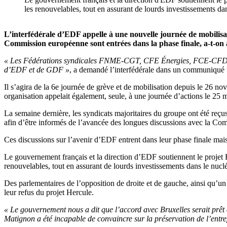
les renouvelables, tout en assurant de lourds investissement
L’interfédérale d’EDF appelle à une nouvelle journée de mobilisatio
Commission européenne sont entrées dans la phase finale, a-t-on 
« Les Fédérations syndicales FNME-CGT, CFE Énergies, FCE-CFDT et FO
d’EDF et de GDF »
, a demandé l’interfédérale dans un communiqué 
Il s’agira de la 6e journée de grève et de mobilisation depuis le 26 n
organisation appelait également, seule, à une journée d’actions le 25 
La semaine dernière, les syndicats majoritaires du groupe ont été reçu
afin d’être informés de l’avancée des longues discussions avec la Co
Ces discussions sur l’avenir d’EDF entrent dans leur phase finale mai
Le gouvernement français et la direction d’EDF soutiennent le projet He
renouvelables, tout en assurant de lourds investissements dans le nuclé
Des parlementaires de l’opposition de droite et de gauche, ainsi qu’un
leur refus du projet Hercule.
« Le gouvernement nous a dit que l’accord avec Bruxelles serait prêt d’
Matignon a été incapable de convaincre sur la préservation de l’entrep