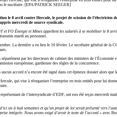
s dans le nucléaire. [EPA/PATRICK SEEGER]
n le 8 avril contre Hercule, le projet de scission de l’électricien d
appris mercredi de source syndicale.
 Énergie et Mines appellent les salariés à se mobiliser le 8 avril, j
transmis mardi au personnel.
ovembre. La dernière a eu lieu le 10 février. Le secrétaire général de 
mars.
s séparément par les directeurs de cabinet des ministres de l’Économie 
mmission européenne, gardienne des règles de la concurrence.
s aucun accord n’a encore été signé dans cet épineux dossier alors que 
rcule, qui vise à réorganiser l’entreprise en trois entités pour lui don
aire.
 représentant de l’intersyndicale d’EDF, ont eux été reçus mercredi mat
ici six à huit semaines et qu’un projet de loi serait présenté vers l’au
rise intégrée. Nous avons exigé d’avoir le texte de l’accord »
avec Bru