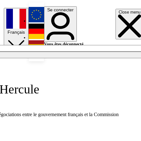
Se connecter
Close menu
English
Français
Deutsch
Vous êtes déconnecté.
Se connecter
Español
Lumières éteintes
e Hercule
 négociations entre le gouvernement français et la Commission