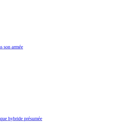
ns son armée
taque hybride présumée