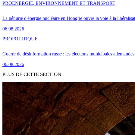
PRO
ENERGIE, ENVIRONNEMENT ET TRANSPORT
La pénurie d'énergie nucléaire en Hongrie ouvre la voie à la libéralis
06.08.2026
PRO
POLITIQUE
Guerre de désinformation russe : les élections municipales allemandes 
06.08.2026
PLUS DE CETTE SECTION