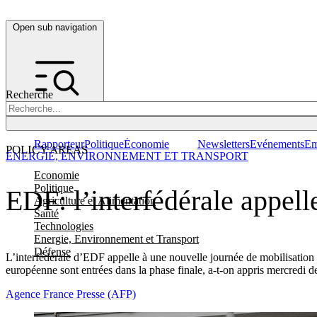
Open sub navigation
Recherche
Rapporteur
Politique
Économie
Newsletters
Evénements
Em
POLICY AREAS
ENERGIE, ENVIRONNEMENT ET TRANSPORT
Economie
Politique
EDF: l’interfédérale appelle
Agriculture et Alimentation
Santé
Technologies
Energie, Environnement et Transport
Défense
L’interfédérale d’EDF appelle à une nouvelle journée de mobilisation l
européenne sont entrées dans la phase finale, a-t-on appris mercredi d
Agence France Presse (AFP)