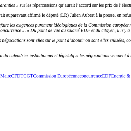
aranties »
sur les répercussions qu’aurait l’accord sur les prix de l’élect
vait auparavant affirmé le député (LR) Julien Aubert à la presse, en refu
tisfaire les exigences purement idéologiques de la Commission européen
 concurrence »
.
« Du point de vue du salarié EDF et du citoyen, il n’y a
 négociations sont-elles sur le point d’aboutir ou sont-elles enlisée
n du calendrier institutionnel et législatif si les négociations venaient
 Maire
CFDT
CGT
Commission Européenne
concurrence
EDF
Energie &