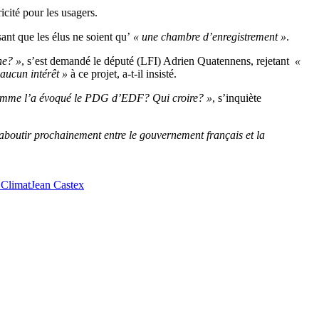
ricité pour les usagers.
sant que les élus ne soient qu’
« une chambre d’enregistrement »
.
ne? »
, s’est demandé le député (LFI) Adrien Quatennens, rejetant
«
 aucun intérêt »
à ce projet, a-t-il insisté.
s, comme l’a évoqué le PDG d’EDF? Qui croire? »
, s’inquiète
 à aboutir prochainement entre le gouvernement français et la
 Climat
Jean Castex