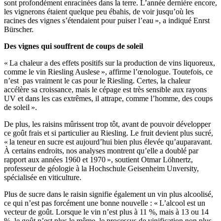
sont profondément enracinées dans la terre. L’année dernière encore,
les vignerons étaient quelque peu ébahis, de voir jusqu’où les
racines des vignes s’étendaient pour puiser l’eau », a indiqué Enrst
Bürscher.
Des vignes qui souffrent de coups de soleil
« La chaleur a des effets positifs sur la production de vins liquoreux,
comme le vin Riesling Auslese », affirme l’œnologue. Toutefois, ce
n’est pas vraiment le cas pour le Riesling. Certes, la chaleur
accélère sa croissance, mais le cépage est très sensible aux rayons
UV et dans les cas extrêmes, il attrape, comme l’homme, des coups
de soleil ».
De plus, les raisins mûrissent trop tôt, avant de pouvoir développer
ce goût frais et si particulier au Riesling. Le fruit devient plus sucré,
« la teneur en sucre est aujourd’hui bien plus élevée qu’auparavant.
À certains endroits, nos analyses montrent qu’elle a doublé par
rapport aux années 1960 et 1970 », soutient Otmar Löhnertz,
professeur de géologie à la Hochschule Geisenheim Unversity,
spécialisée en viticulture.
Plus de sucre dans le raisin signifie également un vin plus alcoolisé,
ce qui n’est pas forcément une bonne nouvelle : « L’alcool est un
vecteur de goût. Lorsque le vin n’est plus à 11 %, mais à 13 ou 14
%, le goût n’est plus le même, le processus de vinification non plus