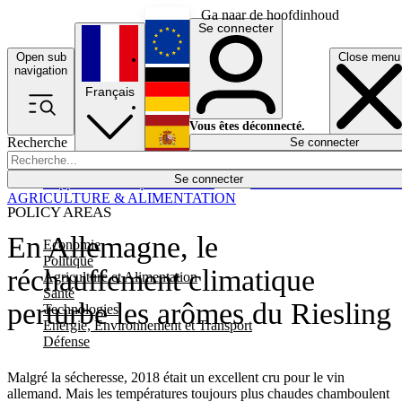
Ga naar de hoofdinhoud
Se connecter
Open sub
Close menu
English
navigation
Français
Deutsch
Vous êtes déconnecté.
Recherche
Se connecter
Español
Lumières éteintes
Se connecter
Rapporteur
Politique
Économie
Newsletters
Evénements
Em
AGRICULTURE & ALIMENTATION
POLICY AREAS
En Allemagne, le
Economie
Politique
réchauffement climatique
Agriculture et Alimentation
Santé
perturbe les arômes du Riesling
Technologies
Energie, Environnement et Transport
Défense
Malgré la sécheresse, 2018 était un excellent cru pour le vin
allemand. Mais les températures toujours plus chaudes chamboulent