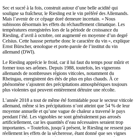
Sec et sucré à la fois, construit autour d’une belle acidité qui
souligne sa fraîcheur, le Riesling est le vin préféré des Allemands.
Mais l’avenir de ce cépage doré demeure incertain. « Nous
subissons désormais les effets du réchauffement climatique. Les
températures enregistrées lors de la période de croissance du
Riesling, d’avril à octobre, ont augmenté en moyenne d’un degré
Celsius. Cette hausse perturbe donc le caractère du vin », explique
Ernst Bürscher, œnologue et porte-parole de l’institut du vin
allemand (DWI).
Le Riesling apprécie le froid, car il lui faut du temps pour mûrir et
former tous ses arômes. Depuis 1988, toutefois, les vignerons
allemands de nombreuses régions viticoles, notamment du
Rheingau, enregistrent des étés de plus en plus chauds. À ce
phénomène s’ajoutent des précipitations atmosphériques toujours
plus violentes qui peuvent entièrement détruire une récolte.
L’année 2018 a tout de même été formidable pour le secteur viticole
allemand, même si les précipitations n’ont atteint que 54 % de leur
moyenne annuelle et qu’une vague de chaleur a traversé le pays
pendant l’été. Les vignobles ne sont généralement pas arrosés
artificiellement, car les quantités d’eau nécessaires seraient trop
importantes. « Toutefois, jusqu’à présent, le Riesling ne ressent pas
réellement les effets de la sécheresse, étant donné que ses vignes