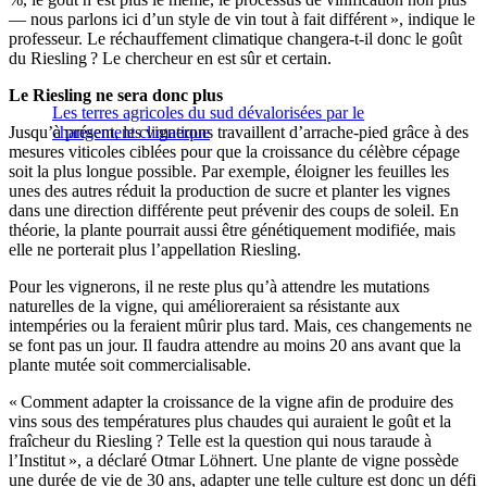
— nous parlons ici d’un style de vin tout à fait différent », indique le
professeur. Le réchauffement climatique changera-t-il donc le goût
du Riesling ? Le chercheur en est sûr et certain.
Le Riesling ne sera donc plus
Les terres agricoles du sud dévalorisées par le
Jusqu’à présent, les vignerons travaillent d’arrache-pied grâce à des
changement climatique
mesures viticoles ciblées pour que la croissance du célèbre cépage
soit la plus longue possible. Par exemple, éloigner les feuilles les
unes des autres réduit la production de sucre et planter les vignes
dans une direction différente peut prévenir des coups de soleil. En
théorie, la plante pourrait aussi être génétiquement modifiée, mais
elle ne porterait plus l’appellation Riesling.
Pour les vignerons, il ne reste plus qu’à attendre les mutations
naturelles de la vigne, qui amélioreraient sa résistante aux
intempéries ou la feraient mûrir plus tard. Mais, ces changements ne
se font pas un jour. Il faudra attendre au moins 20 ans avant que la
plante mutée soit commercialisable.
« Comment adapter la croissance de la vigne afin de produire des
vins sous des températures plus chaudes qui auraient le goût et la
fraîcheur du Riesling ? Telle est la question qui nous taraude à
l’Institut », a déclaré Otmar Löhnert. Une plante de vigne possède
une durée de vie de 30 ans, adapter une telle culture est donc un défi