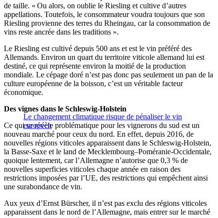
de taille. « Ou alors, on oublie le Riesling et cultive d’autres
appellations. Toutefois, le consommateur voudra toujours que son
Riesling provienne des terres du Rheingau, car la consommation de
vins reste ancrée dans les traditions ».
Le Riesling est cultivé depuis 500 ans et est le vin préféré des
Allemands. Environ un quart du territoire viticole allemand lui est
destiné, ce qui représente environ la moitié de la production
mondiale. Le cépage doré n’est pas donc pas seulement un pan de la
culture européenne de la boisson, c’est un véritable facteur
économique.
Des vignes dans le Schleswig-Holstein
Le changement climatique risque de pénaliser le vin
Ce qui se révèle problématique pour les vignerons du sud est un
européen
nouveau marché pour ceux du nord. En effet, depuis 2016, de
nouvelles régions viticoles apparaissent dans le Schleswig-Holstein,
la Basse-Saxe et le land de Mecklembourg–Poméranie-Occidentale,
quoique lentement, car l’Allemagne n’autorise que 0,3 % de
nouvelles superficies viticoles chaque année en raison des
restrictions imposées par l’UE, des restrictions qui empêchent ainsi
une surabondance de vin.
Aux yeux d’Ernst Bürscher, il n’est pas exclu des régions viticoles
apparaissent dans le nord de l’Allemagne, mais entrer sur le marché