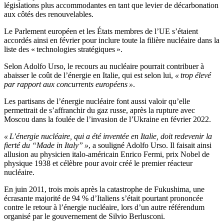
législations plus accommodantes en tant que levier de décarbonation
aux côtés des renouvelables.
Le Parlement européen et les États membres de l’UE s’étaient
accordés ainsi en février pour inclure toute la filière nucléaire dans la
liste des « technologies stratégiques ».
Selon Adolfo Urso, le recours au nucléaire pourrait contribuer à
abaisser le coût de l’énergie en Italie, qui est selon lui,
« trop élevé
par rapport aux concurrents européens »
.
Les partisans de l’énergie nucléaire font aussi valoir qu’elle
permettrait de s’affranchir du gaz russe, après la rupture avec
Moscou dans la foulée de l’invasion de l’Ukraine en février 2022.
« L’énergie nucléaire, qui a été inventée en Italie, doit redevenir la
fierté du “Made in Italy” »
, a souligné Adolfo Urso. Il faisait ainsi
allusion au physicien italo-américain Enrico Fermi, prix Nobel de
physique 1938 et célèbre pour avoir créé le premier réacteur
nucléaire.
En juin 2011, trois mois après la catastrophe de Fukushima, une
écrasante majorité de 94 % d’Italiens s’était pourtant prononcée
contre le retour à l’énergie nucléaire, lors d’un autre référendum
organisé par le gouvernement de Silvio Berlusconi.