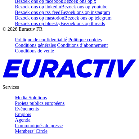
Bezoek ons op facebook
Bezoek ons op x
Bezoek ons op linkedin
Bezoek ons op youtube
Bezoek ons op rss-feed
Bezoek ons op instagram
Bezoek ons op mastodon
Bezoek ons op telegram
Bezoek ons op bluesky
Bezoek ons op threads
©
2026
Euractiv FR
Politique de confidentialité
Politique cookies
Conditions générales
Conditions d’abonnement
Conditions de vente
Services
Media Solutions
Projets publics européens
Evénements
Emplois
Agenda
Communiqués de presse
Members’ Circle