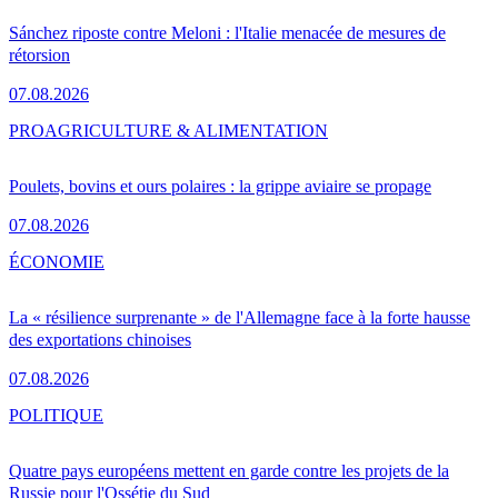
Sánchez riposte contre Meloni : l'Italie menacée de mesures de
rétorsion
07.08.2026
PRO
AGRICULTURE & ALIMENTATION
Poulets, bovins et ours polaires : la grippe aviaire se propage
07.08.2026
ÉCONOMIE
La « résilience surprenante » de l'Allemagne face à la forte hausse
des exportations chinoises
07.08.2026
POLITIQUE
Quatre pays européens mettent en garde contre les projets de la
Russie pour l'Ossétie du Sud