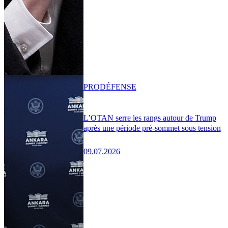
PRO
DÉFENSE
L’OTAN serre les rangs autour de Trump
après une période pré-sommet sous tension
09.07.2026