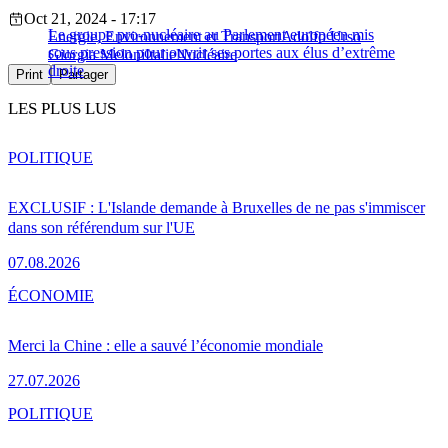
Oct 21, 2024 - 17:17
Le groupe pro-nucléaire au Parlement européen mis
Energie, Environnement et Transport
Adolfo Urso
sous pression pour ouvrir ses portes aux élus d’extrême
Giorgia Meloni
Italie
Nucléaire
droite
Print
Partager
LES PLUS LUS
POLITIQUE
EXCLUSIF : L'Islande demande à Bruxelles de ne pas s'immiscer
dans son référendum sur l'UE
07.08.2026
ÉCONOMIE
Merci la Chine : elle a sauvé l’économie mondiale
27.07.2026
POLITIQUE