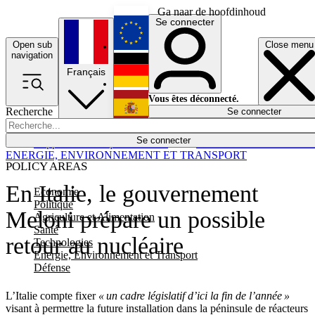
Ga naar de hoofdinhoud
Se connecter
Open sub
Close menu
English
navigation
Français
Deutsch
Vous êtes déconnecté.
Recherche
Se connecter
Español
Lumières éteintes
Se connecter
Rapporteur
Politique
Économie
Newsletters
Evénements
Em
ENERGIE, ENVIRONNEMENT ET TRANSPORT
POLICY AREAS
En Italie, le gouvernement
Economie
Politique
Meloni prépare un possible
Agriculture et Alimentation
Santé
retour au nucléaire
Technologies
Energie, Environnement et Transport
Défense
L’Italie compte fixer
« un cadre législatif d’ici la fin de l’année »
visant à permettre la future installation dans la péninsule de réacteurs