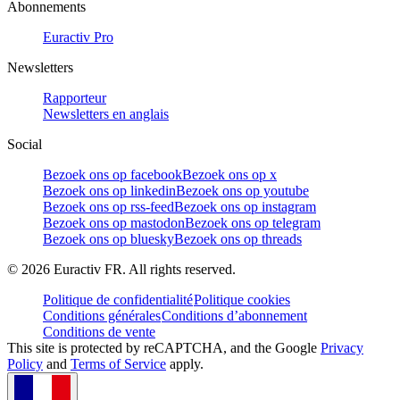
Abonnements
Euractiv Pro
Newsletters
Rapporteur
Newsletters en anglais
Social
Bezoek ons op facebook
Bezoek ons op x
Bezoek ons op linkedin
Bezoek ons op youtube
Bezoek ons op rss-feed
Bezoek ons op instagram
Bezoek ons op mastodon
Bezoek ons op telegram
Bezoek ons op bluesky
Bezoek ons op threads
©
2026
Euractiv FR. All rights reserved.
Politique de confidentialité
Politique cookies
Conditions générales
Conditions d’abonnement
Conditions de vente
This site is protected by reCAPTCHA, and the Google
Privacy
Policy
and
Terms of Service
apply.