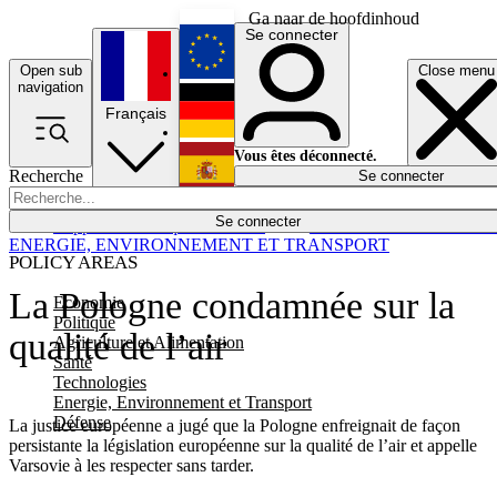
Ga naar de hoofdinhoud
Se connecter
Open sub
Close menu
English
navigation
Français
Deutsch
Vous êtes déconnecté.
Recherche
Se connecter
Español
Lumières éteintes
Se connecter
Rapporteur
Politique
Économie
Newsletters
Evénements
Em
ENERGIE, ENVIRONNEMENT ET TRANSPORT
POLICY AREAS
La Pologne condamnée sur la
Economie
Politique
qualité de l’air
Agriculture et Alimentation
Santé
Technologies
Energie, Environnement et Transport
Défense
La justice européenne a jugé que la Pologne enfreignait de façon
persistante la législation européenne sur la qualité de l’air et appelle
Varsovie à les respecter sans tarder.