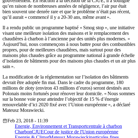
gouvernement. En réaction à la décision de la CJUE, il a souligné
qu’en raison de nombreuses années de négligence, l’air pur était
bien souvent une denrée rare et que le problème n’était pas récent,
qu’il aurait « commencé il y a 20-30 ans, même avant ».
Il a rendu public un programme baptisé « Smog stop », une initiative
visant une meilleure isolation des maisons et le remplacement des
chaudières à charbon à l’ancienne par des unités plus modernes. «
Aujourd’hui, nous commençons à nous battre pour des combustibles
propres, pour de meilleures chaudières, mais surtout pour des
maisons plus chaudes grâce au programme national à grande échelle
d’isolation de bâtiments pour des maisons plus chaudes et un air plus
sain ».
La modification de la réglementation sur l’isolation des bâtiments
devrait être adoptée fin mai. Dans le cadre du programme, 180
millions de złoty (environ 43 millions d’euros) seront destinés aux
Polonais moins fortunés pour rénover leur domicile. « Nous sommes
sur la bonne voie pour atteindre l’objectif de 15 % d’énergie
renouvelable d’ici 2020 fixé avec l’Union européenne », a déclaré
Mateusz Morawiecki.
Feb 23, 2018 - 11:39
Energie, Environnement et Transport
centrale à charbon
Charbon
CJUE
Cour de justice de l'Union européenne
Energie & Climat
Mateusz Morawiecki
particules fines