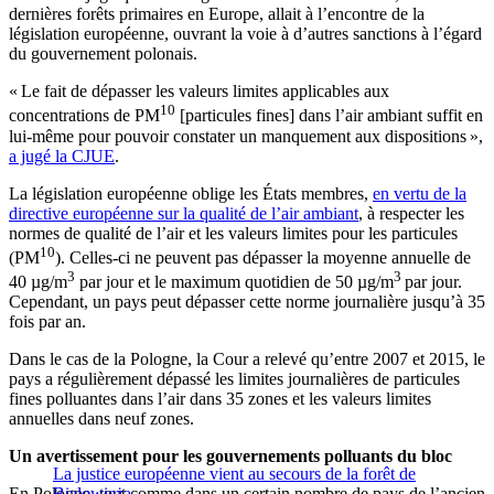
dernières forêts primaires en Europe, allait à l’encontre de la
législation européenne, ouvrant la voie à d’autres sanctions à l’égard
du gouvernement polonais.
« Le fait de dépasser les valeurs limites applicables aux
10
concentrations de PM
[particules fines] dans l’air ambiant suffit en
lui-même pour pouvoir constater un manquement aux dispositions »,
a jugé la CJUE
.
La législation européenne oblige les États membres,
en vertu de la
directive européenne sur la qualité de l’air ambiant
, à respecter les
normes de qualité de l’air et les valeurs limites pour les particules
10
(PM
). Celles-ci ne peuvent pas dépasser la moyenne annuelle de
3
3
40 µg/m
par jour et le maximum quotidien de 50 µg/m
par jour.
Cependant, un pays peut dépasser cette norme journalière jusqu’à 35
fois par an.
Dans le cas de la Pologne, la Cour a relevé qu’entre 2007 et 2015, le
pays a régulièrement dépassé les limites journalières de particules
fines polluantes dans l’air dans 35 zones et les valeurs limites
annuelles dans neuf zones.
Un avertissement pour les gouvernements polluants du bloc
La justice européenne vient au secours de la forêt de
En Pologne, tout comme dans un certain nombre de pays de l’ancien
Białowieża