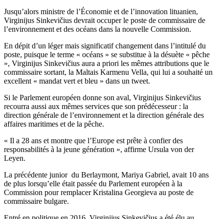
Jusqu’alors ministre de l’Économie et de l’innovation lituanien,
Virginijus Sinkevičius devrait occuper le poste de commissaire de
l’environnement et des océans dans la nouvelle Commission.
En dépit d’un léger mais significatif changement dans l’intitulé du
poste, puisque le terme « océans » se substitue à la désuète « pêche
», Virginijus Sinkevičius aura a priori les mêmes attributions que le
commissaire sortant, la Maltais Karmenu Vella, qui lui a souhaité un
excellent « mandat vert et bleu » dans un tweet.
Si le Parlement européen donne son aval, Virginijus Sinkevičius
recourra aussi aux mêmes services que son prédécesseur : la
direction générale de l’environnement et la direction générale des
affaires maritimes et de la pêche.
« Il a 28 ans et montre que l’Europe est prête à confier des
responsabilités à la jeune génération », affirme Ursula von der
Leyen.
La précédente junior du Berlaymont, Mariya Gabriel, avait 10 ans
de plus lorsqu’elle était passée du Parlement européen à la
Commission pour remplacer Kristalina Georgieva au poste de
commissaire bulgare.
Entré en politique en 2016, Virginijus Sinkevičius a été élu au