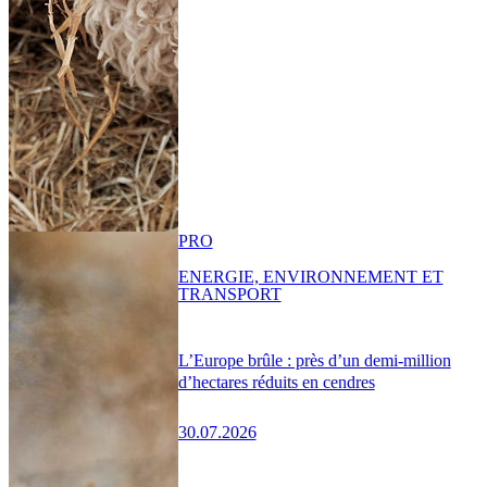
PRO
ENERGIE, ENVIRONNEMENT ET
TRANSPORT
L’Europe brûle : près d’un demi-million
d’hectares réduits en cendres
30.07.2026