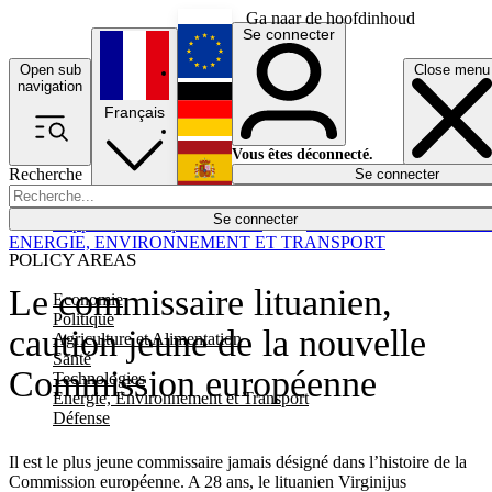
Ga naar de hoofdinhoud
Se connecter
Open sub
Close menu
English
navigation
Français
Deutsch
Vous êtes déconnecté.
Recherche
Se connecter
Español
Lumières éteintes
Se connecter
Rapporteur
Politique
Économie
Newsletters
Evénements
Em
ENERGIE, ENVIRONNEMENT ET TRANSPORT
POLICY AREAS
Le commissaire lituanien,
Economie
Politique
caution jeune de la nouvelle
Agriculture et Alimentation
Santé
Commission européenne
Technologies
Energie, Environnement et Transport
Défense
Il est le plus jeune commissaire jamais désigné dans l’histoire de la
Commission européenne. A 28 ans, le lituanien Virginijus