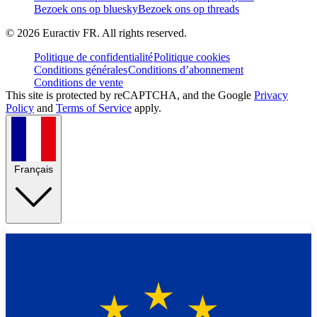
Bezoek ons op bluesky
Bezoek ons op threads
©
2026
Euractiv FR. All rights reserved.
Politique de confidentialité
Politique cookies
Conditions générales
Conditions d’abonnement
Conditions de vente
This site is protected by reCAPTCHA, and the Google
Privacy
Policy
and
Terms of Service
apply.
Français