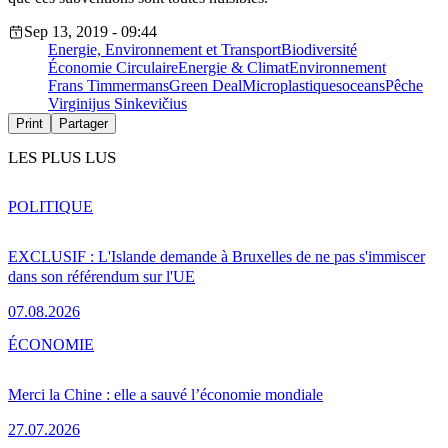
Sep 13, 2019 - 09:44
Energie, Environnement et Transport
Biodiversité
Économie Circulaire
Energie & Climat
Environnement
Frans Timmermans
Green Deal
Microplastiques
oceans
Pêche
Virginijus Sinkevičius
Print
Partager
LES PLUS LUS
POLITIQUE
EXCLUSIF : L'Islande demande à Bruxelles de ne pas s'immiscer
dans son référendum sur l'UE
07.08.2026
ÉCONOMIE
Merci la Chine : elle a sauvé l’économie mondiale
27.07.2026