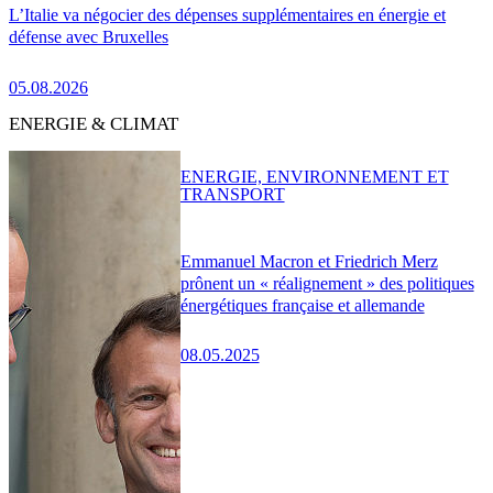
L’Italie va négocier des dépenses supplémentaires en énergie et
défense avec Bruxelles
05.08.2026
ENERGIE & CLIMAT
ENERGIE, ENVIRONNEMENT ET
TRANSPORT
Emmanuel Macron et Friedrich Merz
prônent un « réalignement » des politiques
énergétiques française et allemande
08.05.2025