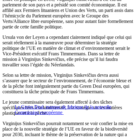
parlement de son pays et a présidé son comité économique. Il est
affilié aux Fermiers lituaniens et Union des Verts, un parti assis dans
l’hémicycle du Parlement européen avec le Groupe des
Verts/Alliance libre européenne, sans pour autant faire formellement
partie de cette famille politique.
Ursula von der Leyen a cependant clairement indiqué que celui qui
serait réellement à la manœuvre pour déterminer la stratégie
politique de l’UE en matière de climat et d’environnement serait le
Vice-Président exécutif Frans Timmermans. Dans sa lettre de
mission à Virginijus Sinkevičius, elle précise qu’il lui faudra
travailler sous l’égide du Néerlandais.
Selon sa lettre de mission, Virginijus Sinkevičius devra aussi
s’assurer que le secteur de l’environnement, de l’économie bleue et
de la pêche font intégralement partie du Green Deal européen, qui
constituera la tâche principale de Frans Timmermans.
Le jeune commissaire sera également affecté à des tâches
Le Green Deal, marque de fabrique de la nouvelle
spécifiques liées à la biodiversité, à la stratégie sur les matières
Commission européenne
plastiques et à la pêche.
Virginijus Sinkevičius pourrait notamment se voir confier la mise en
place de la nouvelle stratégie de l’UE en faveur de la biodiversité
pour 2030, incluant le thème de la préservation de la nature qui a