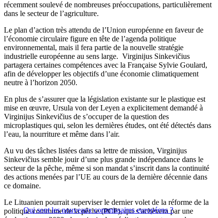
récemment soulevé de nombreuses préoccupations, particulièrement
dans le secteur de l’agriculture.
Le plan d’action très attendu de l’Union européenne en faveur de
l’économie circulaire figure en tête de l’agenda politique
environnemental, mais il fera partie de la nouvelle stratégie
industrielle européenne au sens large. Virginijus Sinkevičius
partagera certaines compétences avec la Française Sylvie Goulard,
afin de développer les objectifs d’une économie climatiquement
neutre à l’horizon 2050.
En plus de s’assurer que la législation existante sur le plastique est
mise en œuvre, Ursula von der Leyen a explicitement demandé à
Virginijus Sinkevičius de s’occuper de la question des
microplastiques qui, selon les dernières études, ont été détectés dans
l’eau, la nourriture et même dans l’air.
Au vu des tâches listées dans sa lettre de mission, Virginijus
Sinkevičius semble jouir d’une plus grande indépendance dans le
secteur de la pêche, même si son mandat s’inscrit dans la continuité
des actions menées par l’UE au cours de la dernière décennie dans
ce domaine.
Le Lituanien pourrait superviser le dernier volet de la réforme de la
Qui sont les nouveaux commissaires européens ?
politique commune de la pêche (PCP), qui s’achèvera par une