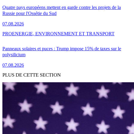
Quatre pays européens mettent en garde contre les projets de la
Russie pour l'Ossétie du Sud
07.08.2026
PRO
ENERGIE, ENVIRONNEMENT ET TRANSPORT
Panneaux solaires et puces : Trump impose 15% de taxes sur le
polysilicium
07.08.2026
PLUS DE CETTE SECTION