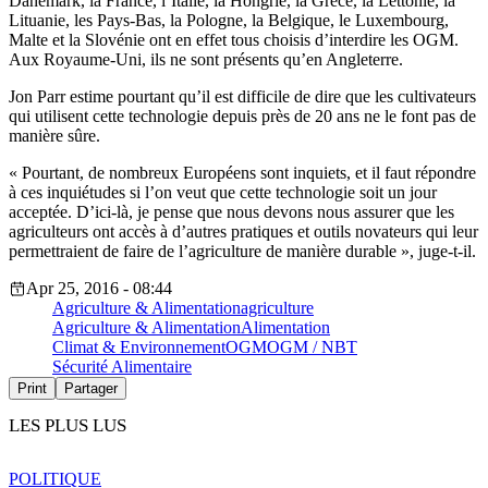
Danemark, la France, l’Italie, la Hongrie, la Grèce, la Lettonie, la
Lituanie, les Pays-Bas, la Pologne, la Belgique, le Luxembourg,
Malte et la Slovénie ont en effet tous choisis d’interdire les OGM.
Aux Royaume-Uni, ils ne sont présents qu’en Angleterre.
Jon Parr estime pourtant qu’il est difficile de dire que les cultivateurs
qui utilisent cette technologie depuis près de 20 ans ne le font pas de
manière sûre.
« Pourtant, de nombreux Européens sont inquiets, et il faut répondre
à ces inquiétudes si l’on veut que cette technologie soit un jour
acceptée. D’ici-là, je pense que nous devons nous assurer que les
agriculteurs ont accès à d’autres pratiques et outils novateurs qui leur
permettraient de faire de l’agriculture de manière durable », juge-t-il.
Apr 25, 2016 - 08:44
Agriculture & Alimentation
agriculture
Agriculture & Alimentation
Alimentation
Climat & Environnement
OGM
OGM / NBT
Sécurité Alimentaire
Print
Partager
LES PLUS LUS
POLITIQUE