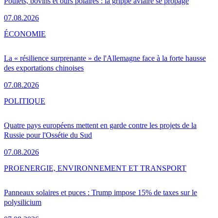
Poulets, bovins et ours polaires : la grippe aviaire se propage
07.08.2026
ÉCONOMIE
La « résilience surprenante » de l'Allemagne face à la forte hausse
des exportations chinoises
07.08.2026
POLITIQUE
Quatre pays européens mettent en garde contre les projets de la
Russie pour l'Ossétie du Sud
07.08.2026
PRO
ENERGIE, ENVIRONNEMENT ET TRANSPORT
Panneaux solaires et puces : Trump impose 15% de taxes sur le
polysilicium