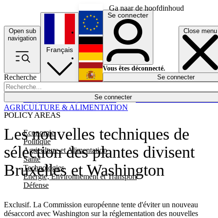
Ga naar de hoofdinhoud
Se connecter
Open sub
Close menu
English
navigation
Français
Deutsch
Vous êtes déconnecté.
Recherche
Se connecter
Español
Lumières éteintes
Se connecter
Rapporteur
Politique
Économie
Newsletters
Evénements
Em
AGRICULTURE & ALIMENTATION
POLICY AREAS
Les nouvelles techniques de
Economie
Politique
sélection des plantes divisent
Agriculture et Alimentation
Santé
Bruxelles et Washington
Technologies
Energie, Environnement et Transport
Défense
Exclusif. La Commission européenne tente d'éviter un nouveau
désaccord avec Washington sur la réglementation des nouvelles