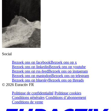
Social
Bezoek ons op facebook
Bezoek ons op x
Bezoek ons op linkedin
Bezoek ons op youtube
Bezoek ons op rss-feed
Bezoek ons op instagram
Bezoek ons op mastodon
Bezoek ons op telegram
Bezoek ons op bluesky
Bezoek ons op threads
©
2026
Euractiv FR
Politique de confidentialité
Politique cookies
Conditions générales
Conditions d’abonnement
Conditions de vente