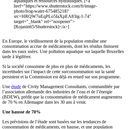
aquatiques et ressources hydrauliques. [<a
href="https://www.shutterstock.com/fr/image-
photo/frog-water-675485218?
src=HRQW7uEqPLo5IaXpEA83ig-1-74"
target="_blank" rel="noopener">
[Rojanin65/Shutterstock]</a>]
En Europe, le vieillissement de la population entraîne une
consommation accrue de médicaments, dont les résidus finissent
dans les eaux usées. Une pollution aquatique sur laquelle Bruxelles
tarde à légiférer.
Si la société consomme de plus en plus de médicaments, les
incertitudes sur l’impact de cette surconsommation sur la santé
persistent et la Commission est déjà en retard sur son programme.
Une
étude
de Civity Management Consultants, commanditée par
l’association allemande des industries de l’eau et de l’énergie
(BDEW), prédit que la consommation de médicament augmentera
de 70 % en Allemagne dans les 30 ans à venir.
Une hausse de 70%
Les prévisions de l’étude sont basées sur les tendances de
consommation de médicaments, en hausse, et une population