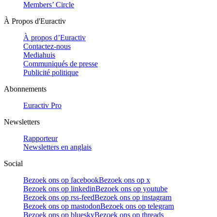
Members’ Circle
À Propos d'Euractiv
À propos d’Euractiv
Contactez-nous
Mediahuis
Communiqués de presse
Publicité politique
Abonnements
Euractiv Pro
Newsletters
Rapporteur
Newsletters en anglais
Social
Bezoek ons op facebook
Bezoek ons op x
Bezoek ons op linkedin
Bezoek ons op youtube
Bezoek ons op rss-feed
Bezoek ons op instagram
Bezoek ons op mastodon
Bezoek ons op telegram
Bezoek ons op bluesky
Bezoek ons op threads