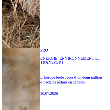
PRO
ENERGIE, ENVIRONNEMENT ET
TRANSPORT
L’Europe brûle : près d’un demi-million
d’hectares réduits en cendres
30.07.2026