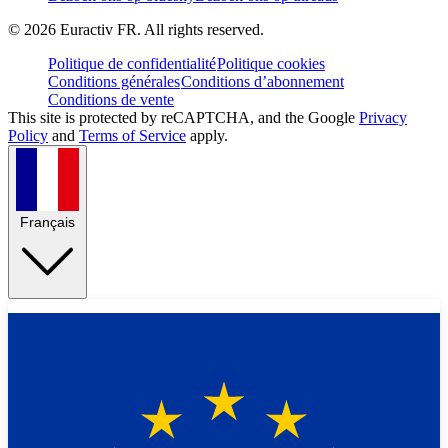
©
2026
Euractiv FR. All rights reserved.
Politique de confidentialité
Politique cookies
Conditions générales
Conditions d’abonnement
Conditions de vente
This site is protected by reCAPTCHA, and the Google
Privacy
Policy
and
Terms of Service
apply.
Français