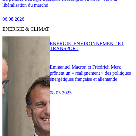
libéralisation du marché
06.08.2026
ENERGIE & CLIMAT
ENERGIE, ENVIRONNEMENT ET
TRANSPORT
Emmanuel Macron et Friedrich Merz
prônent un « réalignement » des politiques
énergétiques française et allemande
08.05.2025