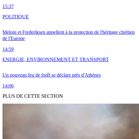
15:37
POLITIQUE
Meloni et Frederiksen appellent à la protection de l'héritage chrétien
de l'Europe
14:59
ENERGIE, ENVIRONNEMENT ET TRANSPORT
Un nouveau feu de forêt se déclare près d'Athènes
14:06
PLUS DE CETTE SECTION