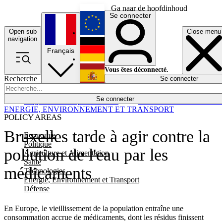
Ga naar de hoofdinhoud
Se connecter
Open sub
Close menu
English
navigation
Français
Deutsch
Vous êtes déconnecté.
Recherche
Se connecter
Español
Lumières éteintes
Se connecter
Rapporteur
Politique
Économie
Newsletters
Evénements
Em
ENERGIE, ENVIRONNEMENT ET TRANSPORT
POLICY AREAS
Bruxelles tarde à agir contre la
Economie
Politique
pollution de l'eau par les
Agriculture et Alimentation
Santé
médicaments
Technologies
Energie, Environnement et Transport
Défense
En Europe, le vieillissement de la population entraîne une
consommation accrue de médicaments, dont les résidus finissent