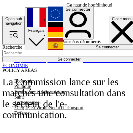
Ga naar de hoofdinhoud
Se connecter
Open sub
Close menu
English
navigation
Français
Deutsch
Vous êtes déconnecté.
Recherche
Se connecter
Español
Lumières éteintes
Se connecter
Rapporteur
Politique
Économie
Newsletters
Evénements
Em
ÉCONOMIE
POLICY AREAS
La Commission lance sur les
Economie
Politique
marchés une consultation dans
Agriculture et Alimentation
Santé
le secteur de l'e-
Technologies
Energie, Environnement et Transport
communication.
Défense