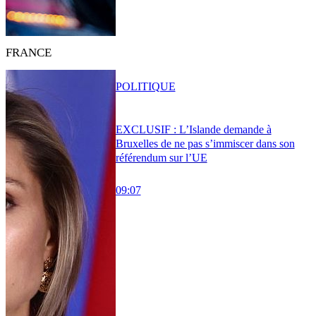
FRANCE
POLITIQUE
EXCLUSIF : L’Islande demande à
Bruxelles de ne pas s’immiscer dans son
référendum sur l’UE
09:07