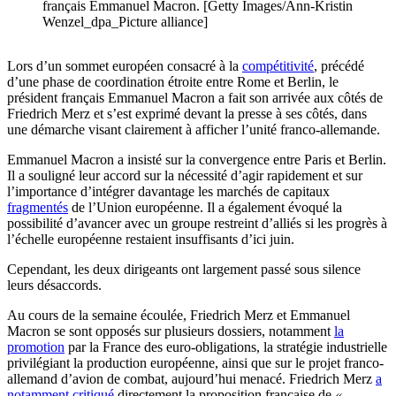
français Emmanuel Macron. [Getty Images/Ann-Kristin
Wenzel_dpa_Picture alliance]
Lors d’un sommet européen consacré à la
compétitivité
, précédé
d’une phase de coordination étroite entre Rome et Berlin, le
président français Emmanuel Macron a fait son arrivée aux côtés de
Friedrich Merz et s’est exprimé devant la presse à ses côtés, dans
une démarche visant clairement à afficher l’unité franco-allemande.
Emmanuel Macron a insisté sur la convergence entre Paris et Berlin.
Il a souligné leur accord sur la nécessité d’agir rapidement et sur
l’importance d’intégrer davantage les marchés de capitaux
fragmentés
de l’Union européenne. Il a également évoqué la
possibilité d’avancer avec un groupe restreint d’alliés si les progrès à
l’échelle européenne restaient insuffisants d’ici juin.
Cependant, les deux dirigeants ont largement passé sous silence
leurs désaccords.
Au cours de la semaine écoulée, Friedrich Merz et Emmanuel
Macron se sont opposés sur plusieurs dossiers, notamment
la
promotion
par la France des euro-obligations, la stratégie industrielle
privilégiant la production européenne, ainsi que sur le projet franco-
allemand d’avion de combat, aujourd’hui menacé. Friedrich Merz
a
notamment critiqué
directement la proposition française de
«