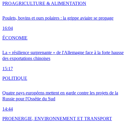
PRO
AGRICULTURE & ALIMENTATION
Poulets, bovins et ours polaires : la grippe aviaire se propage
16:04
ÉCONOMIE
La « résilience surprenante » de l'Allemagne face à la forte hausse
des exportations chinoises
15:17
POLITIQUE
Quatre pays européens mettent en garde contre les projets de la
Russie pour l'Ossétie du Sud
14:44
PRO
ENERGIE, ENVIRONNEMENT ET TRANSPORT