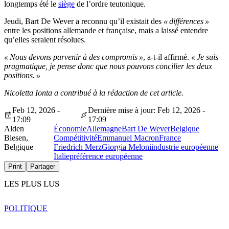
longtemps été le
siège
de l’ordre teutonique.
Jeudi, Bart De Wever a reconnu qu’il existait des
« différences »
entre les positions allemande et française, mais a laissé entendre
qu’elles seraient résolues.
« Nous devons parvenir à des compromis »
, a-t-il affirmé.
« Je suis
pragmatique, je pense donc que nous pouvons concilier les deux
positions. »
Nicoletta Ionta a contribué à la rédaction de cet article.
Feb 12, 2026 -
Dernière mise à jour: Feb 12, 2026 -
17:09
17:09
Alden
Économie
Allemagne
Bart De Wever
Belgique
Biesen,
Compétitivité
Emmanuel Macron
France
Belgique
Friedrich Merz
Giorgia Meloni
industrie européenne
Italie
préférence européenne
Print
Partager
LES PLUS LUS
POLITIQUE