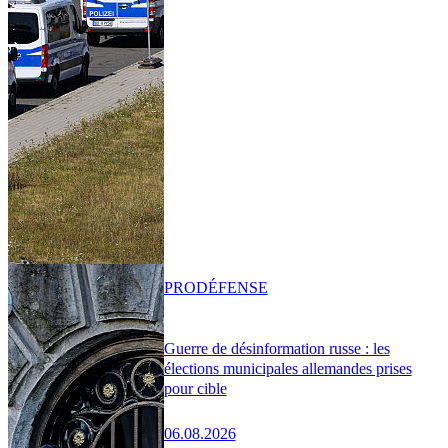
PRO
DÉFENSE
Guerre de désinformation russe : les
élections municipales allemandes prises
pour cible
06.08.2026