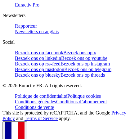
Euractiv Pro
Newsletters
Rapporteur
Newsletters en anglais
Social
Bezoek ons op facebook
Bezoek ons op x
Bezoek ons op linkedin
Bezoek ons op youtube
Bezoek ons op rss-feed
Bezoek ons op instagram
Bezoek ons op mastodon
Bezoek ons op telegram
Bezoek ons op bluesky
Bezoek ons op threads
©
2026
Euractiv FR. All rights reserved.
Politique de confidentialité
Politique cookies
Conditions générales
Conditions d’abonnement
Conditions de vente
This site is protected by reCAPTCHA, and the Google
Privacy
Policy
and
Terms of Service
apply.