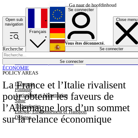
Ga naar de hoofdinhoud
Se connecter
Open sub
Close menu
English
navigation
Français
Deutsch
Vous êtes déconnecté.
Recherche
Se connecter
Español
Lumières éteintes
Se connecter
Rapporteur
Politique
Économie
Newsletters
Evénements
Em
ÉCONOMIE
POLICY AREAS
La France et l’Italie rivalisent
Economie
Politique
pour obtenir les faveurs de
Agriculture et Alimentation
Santé
l’Allemagne lors d’un sommet
Technologies
Energie, Environnement et Transport
sur la relance économique
Défense