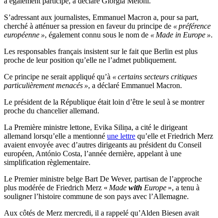
a également participé, a déclaré Giorgia Meloni.
S’adressant aux journalistes, Emmanuel Macron a, pour sa part,
cherché à atténuer sa pression en faveur du principe de
« préférence
européenne »
, également connu sous le nom de
« Made in Europe »
.
Les responsables français insistent sur le fait que Berlin est plus
proche de leur position qu’elle ne l’admet publiquement.
Ce principe ne serait appliqué qu’à
« certains secteurs critiques
particulièrement menacés »
, a déclaré Emmanuel Macron.
Le président de la République était loin d’être le seul à se montrer
proche du chancelier allemand.
La Première ministre lettone, Evika Siliņa, a cité le dirigeant
allemand lorsqu’elle a mentionné
une lettre
qu’elle et Friedrich Merz
avaient envoyée avec d’autres dirigeants au président du Conseil
européen, António Costa, l’année dernière, appelant à une
simplification règlementaire.
Le Premier ministre belge Bart De Wever, partisan de l’approche
plus modérée de Friedrich Merz «
Made
with
Europe
», a tenu à
souligner l’histoire commune de son pays avec l’Allemagne.
Aux côtés de Merz mercredi, il a rappelé qu’Alden Biesen avait