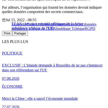
Par ailleurs, l’organisation qui fournit les données devrait indiquer
quelles données comportent des secrets commerciaux.
Jul 15, 2022 - 08:55
LEAK : les cinq priorités politiques de la future
Économie
Data Act
données
Économie
loi sur les données
présidence tchèque de l’UE
présidence tchèque de l'UE
République Tchèque
RGPD
Print
Partager
LES PLUS LUS
POLITIQUE
EXCLUSIF : L'Islande demande à Bruxelles de ne pas s'immiscer
dans son référendum sur l'UE
07.08.2026
ÉCONOMIE
Merci la Chine : elle a sauvé l’économie mondiale
27.07.2026