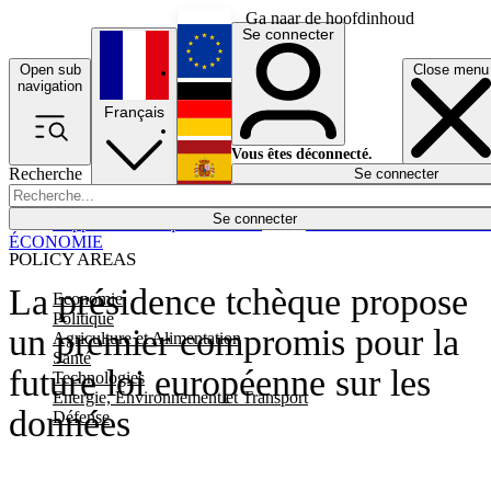
Ga naar de hoofdinhoud
Se connecter
Open sub
Close menu
English
navigation
Français
Deutsch
Vous êtes déconnecté.
Recherche
Se connecter
Español
Lumières éteintes
Se connecter
Rapporteur
Politique
Économie
Newsletters
Evénements
Em
ÉCONOMIE
POLICY AREAS
La présidence tchèque propose
Economie
Politique
un premier compromis pour la
Agriculture et Alimentation
Santé
future loi européenne sur les
Technologies
Energie, Environnement et Transport
données
Défense