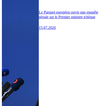
Le Parquet européen ouvre une enquête
pénale sur le Premier ministre tchèque
15.07.2026