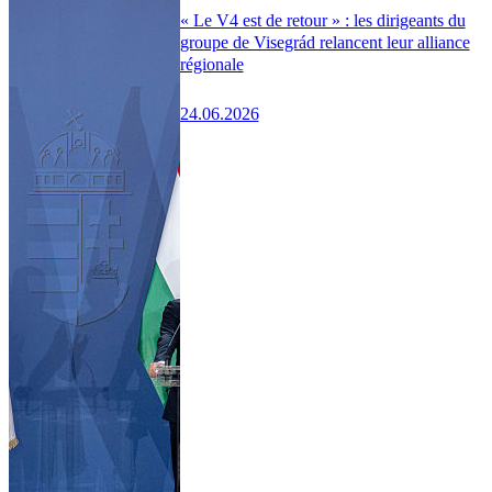
« Le V4 est de retour » : les dirigeants du
groupe de Visegrád relancent leur alliance
régionale
24.06.2026