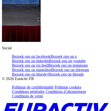
Social
Bezoek ons op facebook
Bezoek ons op x
Bezoek ons op linkedin
Bezoek ons op youtube
Bezoek ons op rss-feed
Bezoek ons op instagram
Bezoek ons op mastodon
Bezoek ons op telegram
Bezoek ons op bluesky
Bezoek ons op threads
©
2026
Euractiv FR
Politique de confidentialité
Politique cookies
Conditions générales
Conditions d’abonnement
Conditions de vente