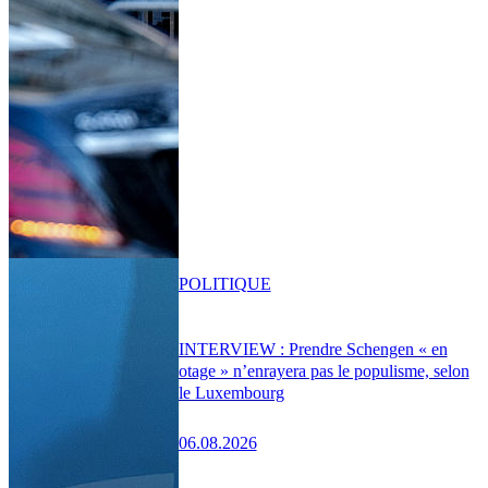
POLITIQUE
INTERVIEW : Prendre Schengen « en
otage » n’enrayera pas le populisme, selon
le Luxembourg
06.08.2026