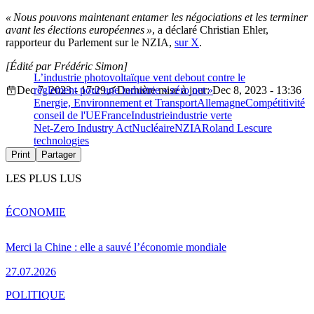
« Nous pouvons maintenant entamer les négociations et les terminer
avant les élections européennes »
, a déclaré Christian Ehler,
rapporteur du Parlement sur le NZIA,
sur X
.
[Édité par Frédéric Simon]
L’industrie photovoltaïque vent debout contre le
Dec 7, 2023 - 17:29
règlement pour une industrie « zéro net »
Dernière mise à jour: Dec 8, 2023 - 13:36
Energie, Environnement et Transport
Allemagne
Compétitivité
conseil de l'UE
France
Industrie
industrie verte
Net-Zero Industry Act
Nucléaire
NZIA
Roland Lescure
technologies
Print
Partager
LES PLUS LUS
ÉCONOMIE
Merci la Chine : elle a sauvé l’économie mondiale
27.07.2026
POLITIQUE