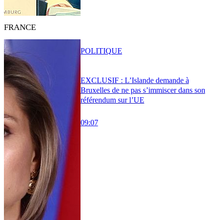
FRANCE
POLITIQUE
EXCLUSIF : L’Islande demande à
Bruxelles de ne pas s’immiscer dans son
référendum sur l’UE
09:07