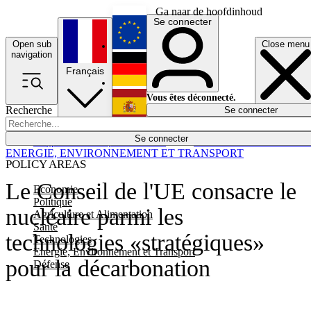
Ga naar de hoofdinhoud
Se connecter
Open sub
Close menu
English
navigation
Français
Deutsch
Vous êtes déconnecté.
Recherche
Se connecter
Español
Lumières éteintes
Se connecter
Rapporteur
Politique
Économie
Newsletters
Evénements
Em
ENERGIE, ENVIRONNEMENT ET TRANSPORT
POLICY AREAS
Le Conseil de l'UE consacre le
Economie
Politique
nucléaire parmi les
Agriculture et Alimentation
Santé
technologies «stratégiques»
Technologies
Energie, Environnement et Transport
pour la décarbonation
Défense