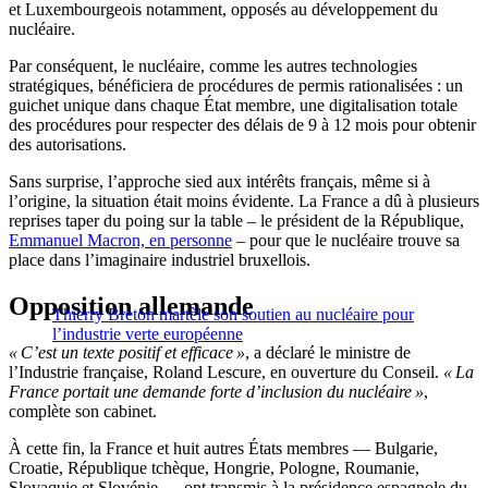
et Luxembourgeois notamment, opposés au développement du
nucléaire.
Par conséquent, le nucléaire, comme les autres technologies
stratégiques, bénéficiera de procédures de permis rationalisées : un
guichet unique dans chaque État membre, une digitalisation totale
des procédures pour respecter des délais de 9 à 12 mois pour obtenir
des autorisations.
Sans surprise, l’approche sied aux intérêts français, même si à
l’origine, la situation était moins évidente. La France a dû à plusieurs
reprises taper du poing sur la table – le président de la République,
Emmanuel Macron, en personne
– pour que le nucléaire trouve sa
place dans l’imaginaire industriel bruxellois.
Opposition allemande
Thierry Breton martèle son soutien au nucléaire pour
l’industrie verte européenne
« C’est un texte positif et efficace »
, a déclaré le ministre de
l’Industrie française, Roland Lescure, en ouverture du Conseil.
« La
France portait une demande forte d’inclusion du nucléaire »
,
complète son cabinet.
À cette fin, la France et huit autres États membres
—
Bulgarie,
Croatie, République tchèque, Hongrie, Pologne, Roumanie,
Slovaquie et Slovénie
— ont transmis à la présidence espagnole du