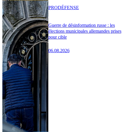
PRO
DÉFENSE
Guerre de désinformation russe : les
élections municipales allemandes prises
pour cible
06.08.2026