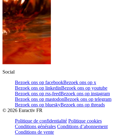
Social
Bezoek ons op facebook
Bezoek ons op x
Bezoek ons op linkedin
Bezoek ons op youtube
Bezoek ons op rss-feed
Bezoek ons op instagram
Bezoek ons op mastodon
Bezoek ons op telegram
Bezoek ons op bluesky
Bezoek ons op threads
©
2026
Euractiv FR
Politique de confidentialité
Politique cookies
Conditions générales
Conditions d’abonnement
Conditions de vente