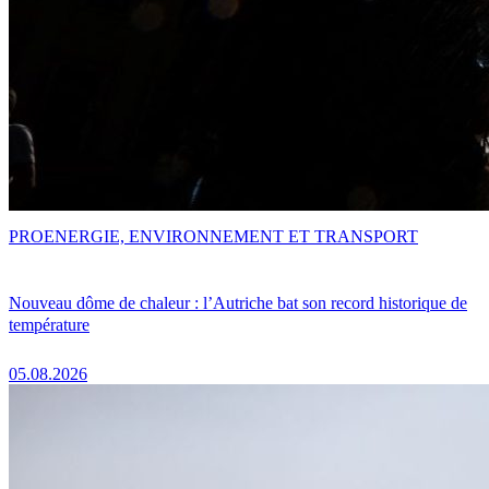
PRO
ENERGIE, ENVIRONNEMENT ET TRANSPORT
Nouveau dôme de chaleur : l’Autriche bat son record historique de
température
05.08.2026