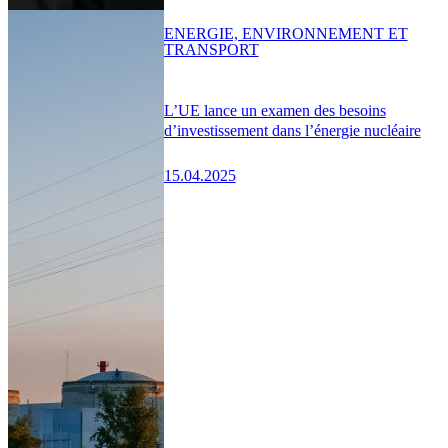
ENERGIE, ENVIRONNEMENT ET
TRANSPORT
L’UE lance un examen des besoins
d’investissement dans l’énergie nucléaire
15.04.2025