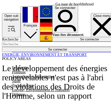
Ga naar de hoofdinhoud
Se connecter
Open sub
Close menu
English
navigation
Français
Deutsch
Vous êtes déconnecté.
Recherche
Se connecter
Español
Lumières éteintes
Se connecter
Rapporteur
Politique
Économie
Newsletters
Evénements
Em
ENERGIE, ENVIRONNEMENT ET TRANSPORT
POLICY AREAS
Le développement des énergies
Economie
Politique
renouvelables n'est pas à l'abri
Agriculture et Alimentation
Santé
des violations des Droits de
Technologies
Energie, Environnement et Transport
l'Homme, selon un rapport
Défense