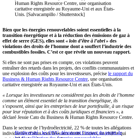
Human Rights Resource Centre, une organisation
caritative enregistrée au Royaume-Uni et aux États-
Unis. [Salvacampillo / Shutterstock]
Bien que les énergies renouvelables soient essentielles à la
transition énergétique et à la réduction des émissions de gaz à
effet de serre (GES), elles sont
« loin d’être à l’abri »
des
violations des droits de l’homme dont a souffert l’industrie des
combustibles fossiles. C’est ce que révèle un nouveau rapport.
Si elles ne sont pas prises en compte, ces violations peuvent
entraîner des retards dans les projets, des conflits communautaires et
une explosion des coûts pour les investisseurs, précise
le rapport du
Business & Human Rights Resource Centre
, une organisation
caritative enregistrée au Royaume-Uni et aux États-Unis.
« Lorsque les investisseurs ne considèrent pas les droits de l’homme
comme un élément essentiel de la transition énergétique, ils
s’exposent, ainsi que les entreprises de leur portefeuille, à un risque
pour leur réputation et à des coûts juridiques et financiers
»
, a
déclaré Jessie Cato du Business & Human Rights Resource Centre.
Dans le secteur de l’hydroélectricité, 22 % de toutes les allégations
Biodiversité : les ONG dénoncent l’impact du projet de
individuelles d’abus sont liées aux droits fonciers, un chiffre qui