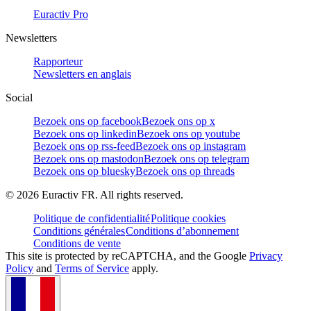
Euractiv Pro
Newsletters
Rapporteur
Newsletters en anglais
Social
Bezoek ons op facebook
Bezoek ons op x
Bezoek ons op linkedin
Bezoek ons op youtube
Bezoek ons op rss-feed
Bezoek ons op instagram
Bezoek ons op mastodon
Bezoek ons op telegram
Bezoek ons op bluesky
Bezoek ons op threads
©
2026
Euractiv FR. All rights reserved.
Politique de confidentialité
Politique cookies
Conditions générales
Conditions d’abonnement
Conditions de vente
This site is protected by reCAPTCHA, and the Google
Privacy
Policy
and
Terms of Service
apply.