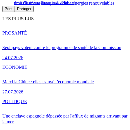
de 45% d’énergies renouvelables
droits humains
Energie & Climat
énergies renouvelables
Print
Partager
LES PLUS LUS
PRO
SANTÉ
Sept pays votent contre le programme de santé de la Commission
24.07.2026
ÉCONOMIE
Merci la Chine : elle a sauvé l’économie mondiale
27.07.2026
POLITIQUE
Une enclave espagnole dépassée par l'afflux de migrants arrivant par
la mer