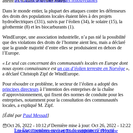
loi d’accélération des énergies renouvelables
atteint 23 % dans le secteur éolien.
Dans le monde entier, la plupart des attaques contre les défenseurs
des droits des populations locales étaient liées à des projets
hydroélectriques (331), suivis par l’éolien (34), le solaire (15), la
géothermie (8) et les biocarburants (1).
WindEurope, une association industrielle, n’a pas nié la possibilité
que des violations des droits de l’homme aient lieu, mais a déclaré
que la grande majorité d’entre elles se produisaient en dehors de
l’Europe.
« Le seul cas concernant des communautés locales en Europe dont
nous ayons connaissance est
un cas d’éolien terrestre en Norvège
»
,
a déclaré Christoph Zipf de WindEurope.
Pour résoudre ce problème, le secteur de l’éolien a adopté des
principes directeurs
à l’intention des entreprises de la chaîne
d’approvisionnement, qui fixent des normes de conduite pour les
entreprises, notamment pour la consultation des communautés
locales, a expliqué M. Zipf.
[Édité par
Paul Messad
]
Oct 26, 2022 - 10:12
Dernière mise à jour: Oct 26, 2022 - 12:22
Les États membres envisagent de supprimer l’objectif
Energie, Environnement et Transport
droits de l'Homme