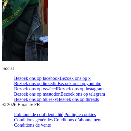
Social
Bezoek ons op facebook
Bezoek ons op x
Bezoek ons op linkedin
Bezoek ons op youtube
Bezoek ons op rss-feed
Bezoek ons op instagram
Bezoek ons op mastodon
Bezoek ons op telegram
Bezoek ons op bluesky
Bezoek ons op threads
©
2026
Euractiv FR
Politique de confidentialité
Politique cookies
Conditions générales
Conditions d’abonnement
Conditions de vente