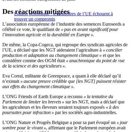
Des réactions mitigées
Édition génomique : les ministres de l’UE échouent à
trouver un compromis
L’association européenne de l’industrie des semences Euroseeds a
célébré ce vote, le qualifiant de
« pas en avant significatif pour
l’innovation agricole et la durabilité en Europe ».
De même, la Copa-Cogeca, qui regroupe des syndicats agricoles de
l’UE, a déclaré que les NGT aideraient l’agriculture à
« concilier
production et adaptation au changement climatique »
et que les
considérer comme des OGM était
« anachronique du point de vue
de la science et des agriculteurs ».
Eva Corral, militante de Greenpeace, a quant à elle déclaré qu’il
n’existait
« aucune preuve crédible que [les NGT] puissent résister
aux effets du changement climatique ».
L’ONG Friends of Earth Europe a reconnu
« la tentative du
Parlement de limiter les brevets »
sur les NGT, mais a déclaré que
les agriculteurs et les éleveurs seraient toujours exposés
« à des
poursuites pour infraction »
par les sociétés agro-industrielles.
L’ONG Nature et Progrès Belgique a pour sa part évoqué un
« jour
sombre pour le vivant »
, affirmant que le Parlement européen avait