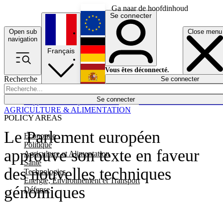
Ga naar de hoofdinhoud
Se connecter
Open sub
Close menu
English
navigation
Français
Deutsch
Vous êtes déconnecté.
Recherche
Se connecter
Español
Lumières éteintes
Se connecter
Rapporteur
Politique
Économie
Newsletters
Evénements
Em
AGRICULTURE & ALIMENTATION
POLICY AREAS
Le Parlement européen
Economie
Politique
approuve son texte en faveur
Agriculture et Alimentation
Santé
des nouvelles techniques
Technologies
Energie, Environnement et Transport
génomiques
Défense