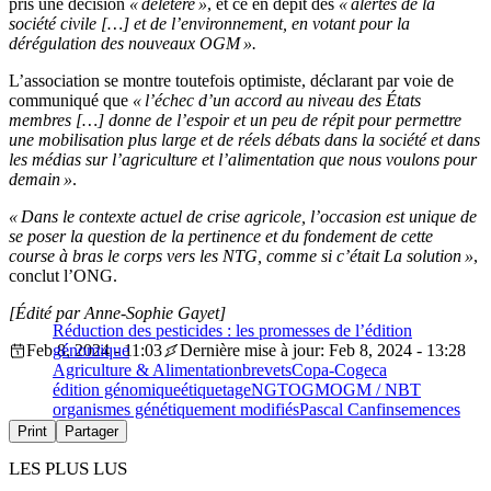
pris une décision
« délétère »
, et ce en dépit des
« alertes de la
société civile […] et de l’environnement, en votant pour la
dérégulation des nouveaux OGM ».
L’association se montre toutefois optimiste, déclarant par voie de
communiqué que
« l’échec d’un accord au niveau des États
membres […] donne de l’espoir et un peu de répit pour permettre
une mobilisation plus large et de réels débats dans la société et dans
les médias sur l’agriculture et l’alimentation que nous voulons pour
demain »
.
« Dans le contexte actuel de crise agricole, l’occasion est unique de
se poser la question de la pertinence et du fondement de cette
course à bras le corps vers les NTG, comme si c’était La solution »
,
conclut l’ONG.
[Édité par Anne-Sophie Gayet]
Réduction des pesticides : les promesses de l’édition
Feb 8, 2024 - 11:03
génomique
Dernière mise à jour: Feb 8, 2024 - 13:28
Agriculture & Alimentation
brevets
Copa-Cogeca
édition génomique
étiquetage
NGT
OGM
OGM / NBT
organismes génétiquement modifiés
Pascal Canfin
semences
Print
Partager
LES PLUS LUS