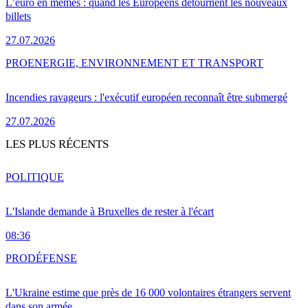
L’euro en mèmes : quand les Européens détournent les nouveaux
billets
27.07.2026
PRO
ENERGIE, ENVIRONNEMENT ET TRANSPORT
Incendies ravageurs : l'exécutif européen reconnaît être submergé
27.07.2026
LES PLUS RÉCENTS
POLITIQUE
L'Islande demande à Bruxelles de rester à l'écart
08:36
PRO
DÉFENSE
L'Ukraine estime que près de 16 000 volontaires étrangers servent
dans son armée