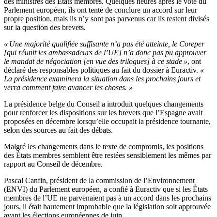
des ministres des États membres. Quelques heures après le vote du
Parlement européen, ils ont tenté de conclure un accord sur leur
propre position, mais ils n’y sont pas parvenus car ils restent divisés
sur la question des brevets.
« Une majorité qualifiée suffisante n’a pas été atteinte, le Coreper
[qui réunit les ambassadeurs de l’UE] n’a donc pas pu approuver
le mandat de négociation [en vue des trilogues] à ce stade »
, ont
déclaré des responsables politiques au fait du dossier à Euractiv.
«
La présidence examinera la situation dans les prochains jours et
verra comment faire avancer les choses. »
La présidence belge du Conseil a introduit quelques changements
pour renforcer les dispositions sur les brevets que l’Espagne avait
proposées en décembre lorsqu’elle occupait la présidence tournante,
selon des sources au fait des débats.
Malgré les changements dans le texte de compromis, les positions
des États membres semblent être restées sensiblement les mêmes par
rapport au Conseil de décembre.
Pascal Canfin, président de la commission de l’Environnement
(ENVI) du Parlement européen, a confié à Euractiv que si les États
membres de l’UE ne parvenaient pas à un accord dans les prochains
jours, il était hautement improbable que la législation soit approuvée
avant les élections européennes de juin.