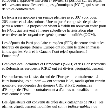
européen a approuvé mercredi (7 février) sa position sur les règles
relatives aux nouvelles techniques génomiques (NGT), qui suscitent
de vives controverses.
Le texte a été approuvé en séance plénière avec 307 voix pour,
263 contre et 41 abstentions. Une majorité composée de plusieurs
partis a soutenu la proposition visant à établir un nouveau cadre pour
les NGT, qui relèvent à l’heure actuelle de la législation plus
restrictive sur les organismes génétiquement modifiés (OGM).
Les députés du Parti populaire européen (PPE) de centre droit et les
libéraux du groupe Renew Europe ont soutenu le texte en masse,
tandis que les Verts et la Gauche l’ont rejeté quasiment à
l’unanimité.
Les votes des Socialistes et Démocrates (S&D) et des Conservateurs
et Réformistes européens (CRE) ont été divisés géographiquement.
De nombreux socialistes du sud de l’Europe — contrairement à
leurs homologues du nord — ont soutenu la loi, tandis qu’un certain
nombre d’eurodéputés des groupes CRE et PPE originaires
d’Europe de l’Est — contrairement à d’autres nationalités — ont
voté contre le texte.
Les législateurs ont convenu de créer deux catégories de NGT : les
plantes génétiquement modifiées qui sont
« indiscernables »
de