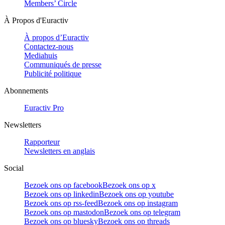
Members’ Circle
À Propos d'Euractiv
À propos d’Euractiv
Contactez-nous
Mediahuis
Communiqués de presse
Publicité politique
Abonnements
Euractiv Pro
Newsletters
Rapporteur
Newsletters en anglais
Social
Bezoek ons op facebook
Bezoek ons op x
Bezoek ons op linkedin
Bezoek ons op youtube
Bezoek ons op rss-feed
Bezoek ons op instagram
Bezoek ons op mastodon
Bezoek ons op telegram
Bezoek ons op bluesky
Bezoek ons op threads