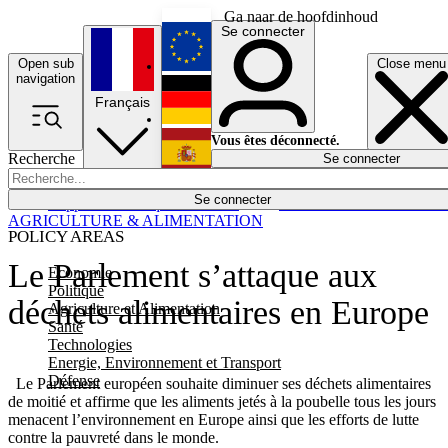
Ga naar de hoofdinhoud
Se connecter
Open sub
Close menu
English
navigation
Français
Deutsch
Vous êtes déconnecté.
Recherche
Se connecter
Español
Lumières éteintes
Se connecter
Rapporteur
Politique
Économie
Newsletters
Evénements
Em
AGRICULTURE & ALIMENTATION
POLICY AREAS
Le Parlement s’attaque aux
Economie
Politique
déchets alimentaires en Europe
Agriculture et Alimentation
Santé
Technologies
Energie, Environnement et Transport
Défense
Le Parlement européen souhaite diminuer ses déchets alimentaires
de moitié et affirme que les aliments jetés à la poubelle tous les jours
menacent l’environnement en Europe ainsi que les efforts de lutte
contre la pauvreté dans le monde.