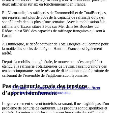
deux raffineries sur six en fonctionnement en France.
En Normandie, les raffineries de Exxonmobil et de TotalEneriges,
qui représentent plus de 30% de la capacité de raffinage du pays,
sont à l’arrêt depuis plus d’une semaine. Avec la mobilisation à la
raffinerie d’Exxon située à Fos-sur-Mer dans les Bouches-du-
Rhône, c’est 50% des capacités de raffinage françaises qui sont à
l’arrêt.
À Dunkerque, le dépôt pétrolier de TotalEnergies, qui compte pour
la moitié des stocks de la région Haut-de-France, est également
arrêté.
Depuis la mobilisation générale, le mouvement s’est amplifié et
étendu à la raffinerie TotalEnergies de Feyzin, faisant craindre des
tensions importantes sur le réseau de distribution et de fourniture de
carburant de l’ensemble de l’agglomération lyonnaise.
Pas de pénurie, mais des tensions
En France, des stations-service prises d’assaut souffrent
d’approvisionnement
de « tensions » d’approvisionnement
Le gouvernement se veut toutefois rassurant, il ne s’agirait pas d’un
problème de pénurie de carburant. Les produits sont disponibles et
stockés. La grève empêche simplement leur sortie des raffineries.