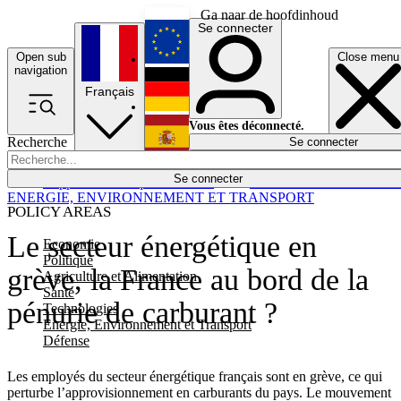
Ga naar de hoofdinhoud
Se connecter
Open sub
Close menu
English
navigation
Français
Deutsch
Vous êtes déconnecté.
Recherche
Se connecter
Español
Lumières éteintes
Se connecter
Rapporteur
Politique
Économie
Newsletters
Evénements
Em
ENERGIE, ENVIRONNEMENT ET TRANSPORT
POLICY AREAS
Le secteur énergétique en
Economie
Politique
grève, la France au bord de la
Agriculture et Alimentation
Santé
pénurie de carburant ?
Technologies
Energie, Environnement et Transport
Défense
Les employés du secteur énergétique français sont en grève, ce qui
perturbe l’approvisionnement en carburants du pays. Le mouvement