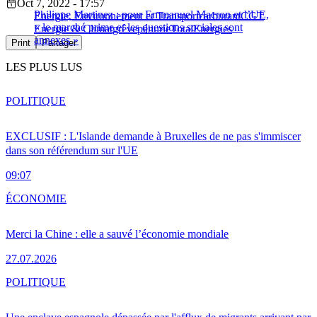
Oct 7, 2022 - 17:57
Philippe Martinez : pour Emmanuel Macron et l’UE,
Energie, Environnement et Transport
carburant
CGT
« le marché prime et les questions sociales sont
Energie & Climat
grêve
pénurie
TotalEnergies
annexes »
Print
Partager
LES PLUS LUS
POLITIQUE
EXCLUSIF : L'Islande demande à Bruxelles de ne pas s'immiscer
dans son référendum sur l'UE
09:07
ÉCONOMIE
Merci la Chine : elle a sauvé l’économie mondiale
27.07.2026
POLITIQUE