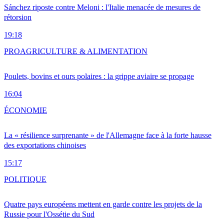
Sánchez riposte contre Meloni : l'Italie menacée de mesures de
rétorsion
19:18
PRO
AGRICULTURE & ALIMENTATION
Poulets, bovins et ours polaires : la grippe aviaire se propage
16:04
ÉCONOMIE
La « résilience surprenante » de l'Allemagne face à la forte hausse
des exportations chinoises
15:17
POLITIQUE
Quatre pays européens mettent en garde contre les projets de la
Russie pour l'Ossétie du Sud