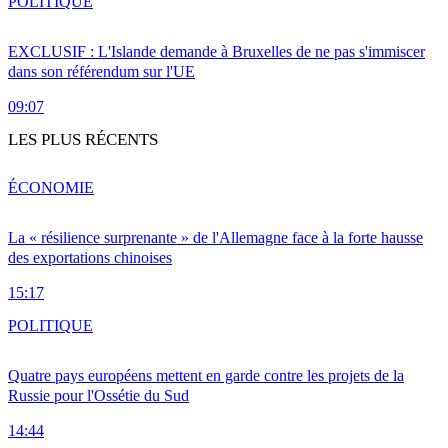
POLITIQUE
EXCLUSIF : L'Islande demande à Bruxelles de ne pas s'immiscer
dans son référendum sur l'UE
09:07
LES PLUS RÉCENTS
ÉCONOMIE
La « résilience surprenante » de l'Allemagne face à la forte hausse
des exportations chinoises
15:17
POLITIQUE
Quatre pays européens mettent en garde contre les projets de la
Russie pour l'Ossétie du Sud
14:44