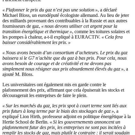
« Plafonner le prix du gaz n’est pas une solution »
, a déclaré
Michael Bloss, un eurodéputé écologiste allemand. Au lieu de jeter
des milliards provenant des contribuables à la Russie et aux autres
fournisseurs de gaz,
« nous devons utiliser cet argent pour la
transition énergétique et thermique »
, comme les toitures solaires et
les pompes à chaleur, a-t-il expliqué à EURACTIV.
« Cela fera
baisser considérablement les prix. »
« Nous avons besoin d’un consortium d’acheteurs. Le prix du gaz
baissera si le G7 n’achète que du gaz à bas prix. Pour cela, nous
avons besoin de courage et de créativité et ne devons pas
simplement nous résigner aux prix absurdement élevés du gaz »
, a
ajouté M. Bloss.
Les universitaires ont également mis en garde contre le
plafonnement des prix, affirmant que cela épuiserait les stocks et
découragerait les entreprises de faire le plein.
« Sur les marchés du gaz, les prix spot à court terme sont liés aux
prix futurs à long terme par le biais des stockages de gaz »
, a
expliqué Lion Hirth, professeur adjoint en politique énergétique à la
Hertie School de Berlin.
« Si les gouvernements annoncent un
plafonnement futur des prix, les entreprises ne sont pas incitées à
remplir les stocks de gaz, mais plutôt le contraire : il serait soudain