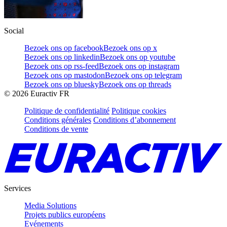
Social
Bezoek ons op facebook
Bezoek ons op x
Bezoek ons op linkedin
Bezoek ons op youtube
Bezoek ons op rss-feed
Bezoek ons op instagram
Bezoek ons op mastodon
Bezoek ons op telegram
Bezoek ons op bluesky
Bezoek ons op threads
©
2026
Euractiv FR
Politique de confidentialité
Politique cookies
Conditions générales
Conditions d’abonnement
Conditions de vente
Services
Media Solutions
Projets publics européens
Evénements