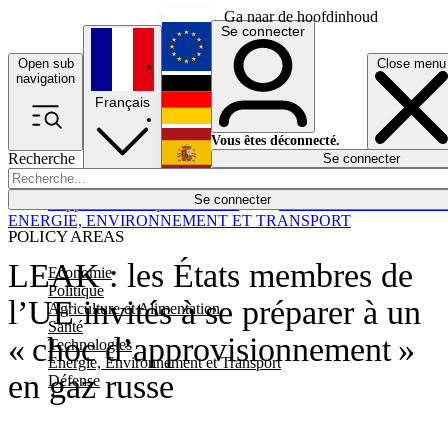
Ga naar de hoofdinhoud
Se connecter
Open sub
Close menu
English
navigation
Français
Deutsch
Vous êtes déconnecté.
Recherche
Se connecter
Español
Lumières éteintes
Se connecter
Rapporteur
Politique
Économie
Newsletters
Evénements
Em
ENERGIE, ENVIRONNEMENT ET TRANSPORT
POLICY AREAS
LEAK : les États membres de
Economie
Politique
l’UE invités à se préparer à un
Agriculture et Alimentation
Santé
« choc d’approvisionnement »
Technologies
Energie, Environnement et Transport
en gaz russe
Défense