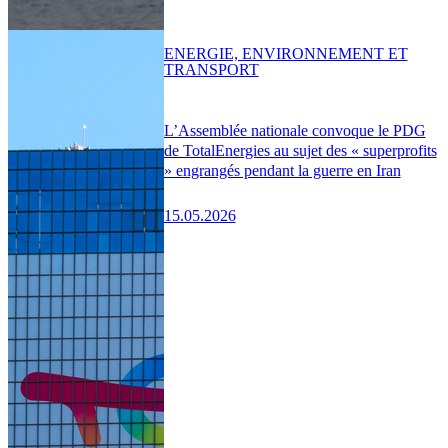
ENERGIE, ENVIRONNEMENT ET
TRANSPORT
L’Assemblée nationale convoque le PDG
de TotalEnergies au sujet des « superprofits
» engrangés pendant la guerre en Iran
15.05.2026