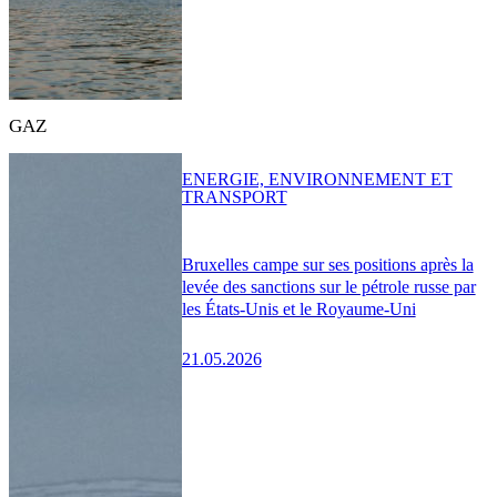
GAZ
ENERGIE, ENVIRONNEMENT ET
TRANSPORT
Bruxelles campe sur ses positions après la
levée des sanctions sur le pétrole russe par
les États-Unis et le Royaume-Uni
21.05.2026