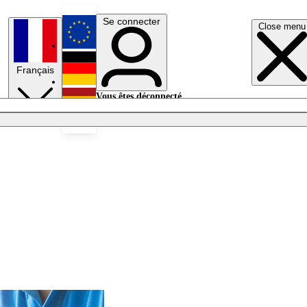
Se connecter
Close menu
English
Français
Deutsch
Vous êtes déconnecté.
Se connecter
Español
Lumières éteintes