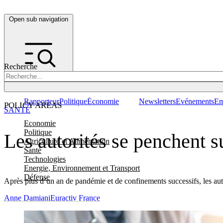
Open sub navigation
Recherche
Rapporteur
Politique
Économie
Newsletters
Evénements
Em
POLICY AREAS
SANTÉ
Economie
Politique
Les autorités se penchent s
Agriculture et Alimentation
Santé
Technologies
Energie, Environnement et Transport
Défense
Après plus d’un an de pandémie et de confinements successifs, les auto
Anne Damiani
Euractiv France