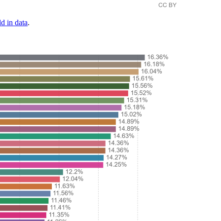
d in data
.