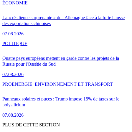
ÉCONOMIE
La « résilience surprenante » de l'Allemagne face à la forte hausse
des exportations chinoises
07.08.2026
POLITIQUE
Quatre pays européens mettent en garde contre les projets de la
Russie pour l'Ossétie du Sud
07.08.2026
PRO
ENERGIE, ENVIRONNEMENT ET TRANSPORT
Panneaux solaires et puces : Trump impose 15% de taxes sur le
polysilicium
07.08.2026
PLUS DE CETTE SECTION