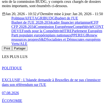
sein de la commission BUDG, y compris ceux chargés de dossiers
moins importants, sont énumérés ci-dessous.
Jan 20, 2026 - 10:32
Dernière mise à jour: Jan 20, 2026 - 11:50
Politique
AFET
AGRI
BUDG
Budget de l'UE
Budget de l'UE 2028-2034
cadre financier pluriannuel
CFP
CFP 2028-2034
Commission Européenne
Compétitivité
CONT
DEVE
Fonds pour la Compétitivité
ITRE
Parlement Européen
Parti populaire européen
plans nationaux
PPE
REGI
Renew
ressources propres
S&D
Socialistes et Démocrates européens
Verts/ALE
Print
Partager
LES PLUS LUS
POLITIQUE
EXCLUSIF : L'Islande demande à Bruxelles de ne pas s'immiscer
dans son référendum sur l'UE
07.08.2026
ÉCONOMIE