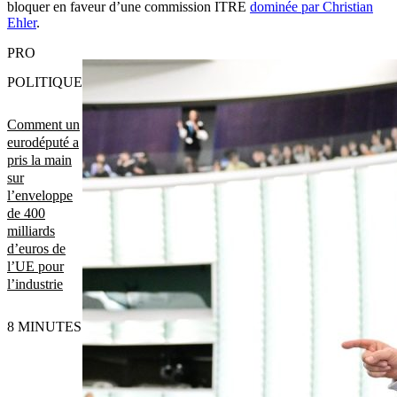
bloquer en faveur d’une commission ITRE
dominée par Christian
Ehler
.
PRO
POLITIQUE
Comment un
eurodéputé a
pris la main
sur
l’enveloppe
de 400
milliards
d’euros de
l’UE pour
l’industrie
8 MINUTES