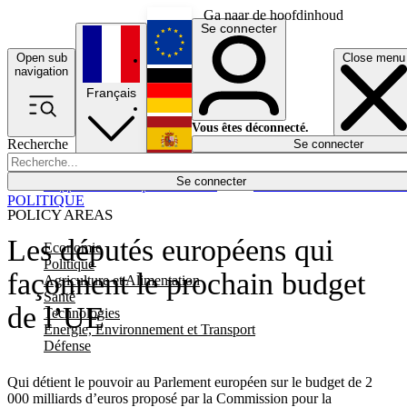
Ga naar de hoofdinhoud
Se connecter
Open sub
Close menu
English
navigation
Français
Deutsch
Vous êtes déconnecté.
Recherche
Se connecter
Español
Lumières éteintes
Se connecter
Rapporteur
Politique
Économie
Newsletters
Evénements
Em
POLITIQUE
POLICY AREAS
Les députés européens qui
Economie
Politique
façonnent le prochain budget
Agriculture et Alimentation
Santé
de l’UE
Technologies
Energie, Environnement et Transport
Défense
Qui détient le pouvoir au Parlement européen sur le budget de 2
000 milliards d’euros proposé par la Commission pour la