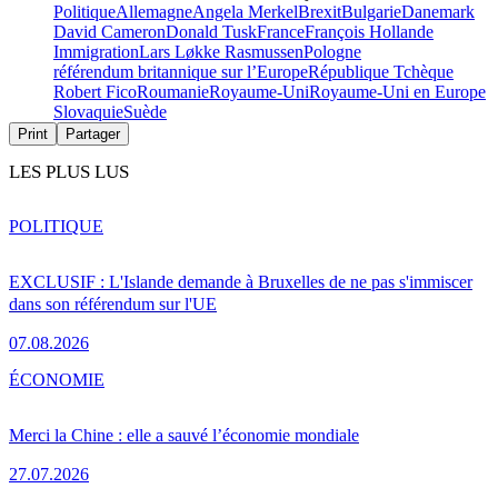
Politique
Allemagne
Angela Merkel
Brexit
Bulgarie
Danemark
David Cameron
Donald Tusk
France
François Hollande
Immigration
Lars Løkke Rasmussen
Pologne
référendum britannique sur l’Europe
République Tchèque
Robert Fico
Roumanie
Royaume-Uni
Royaume-Uni en Europe
Slovaquie
Suède
Print
Partager
LES PLUS LUS
POLITIQUE
EXCLUSIF : L'Islande demande à Bruxelles de ne pas s'immiscer
dans son référendum sur l'UE
07.08.2026
ÉCONOMIE
Merci la Chine : elle a sauvé l’économie mondiale
27.07.2026