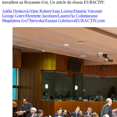
travaillent au Royaume-Uni. Un article du réseau
EURACTIV
.
Adéla Denková
/
Aline Robert
/
Ama Lorenz
/
Daniela Vincenti
/
Georgi Gotev
/
Henriette Jacobsen
/
Lauren?iu Colintineanu
/
Magdalena Go??biewska
/
Zuzana Gabrizova
EURACTIV.com