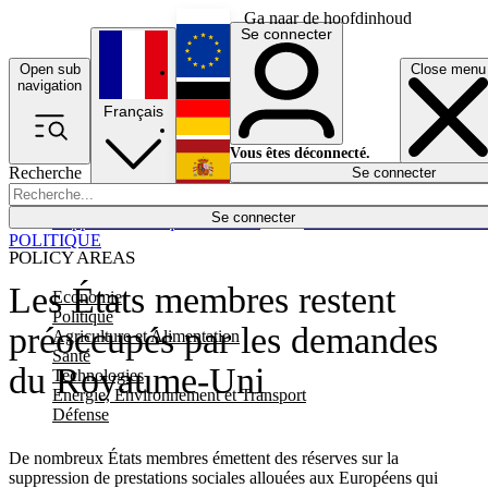
Ga naar de hoofdinhoud
Se connecter
Open sub
Close menu
English
navigation
Français
Deutsch
Vous êtes déconnecté.
Recherche
Se connecter
Español
Lumières éteintes
Se connecter
Rapporteur
Politique
Économie
Newsletters
Evénements
Em
POLITIQUE
POLICY AREAS
Les États membres restent
Economie
Politique
préoccupés par les demandes
Agriculture et Alimentation
Santé
du Royaume-Uni
Technologies
Energie, Environnement et Transport
Défense
De nombreux États membres émettent des réserves sur la
suppression de prestations sociales allouées aux Européens qui