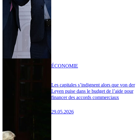
ÉCONOMIE
Les capitales s’indignent alors que von der
Leyen puise dans le budget de l’aide pour
financer des accords commerciaux
29.05.2026