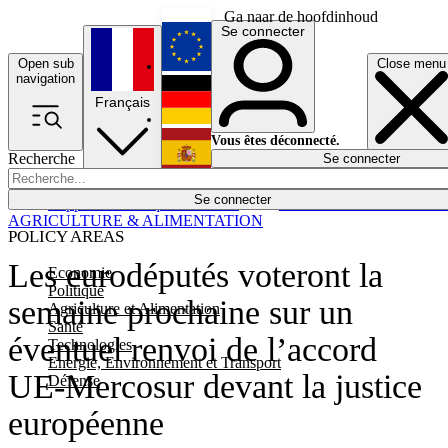
Ga naar de hoofdinhoud
Se connecter
Open sub
Close menu
English
navigation
Français
Deutsch
Vous êtes déconnecté.
Recherche
Se connecter
Español
Lumières éteintes
Se connecter
Rapporteur
Politique
Économie
Newsletters
Evénements
Em
AGRICULTURE & ALIMENTATION
POLICY AREAS
Les eurodéputés voteront la
Economie
Politique
semaine prochaine sur un
Agriculture et Alimentation
Santé
éventuel renvoi de l’accord
Technologies
Energie, Environnement et Transport
UE-Mercosur devant la justice
Défense
européenne