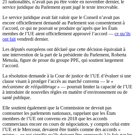
21 nationalités, n’avait pas pu être votée en novembre dernier, le
service juridique du Parlement ayant jugé le texte irrecevable.
Le service juridique avait fait valoir que le Conseil n’avait pas
encore officiellement demandé au Parlement son consentement à
l’accord, ce qui ne pouvait se produire qu’après que les États
membes de l’UE aient officiellement approuvé l’accord —
ce qu’ils
ont fait
vendredi dernier.
Les députés européens ont déclaré que cette décision équivalait à
une intervention de la part de la présidente du Parlement, Roberta
Metsola, figure de proue du groupe PPE, qui soutient largement
l’accord.
La résolution demande à la Cour de justice de l’UE d’évaluer si une
clause visant à protéger l’accès au marché convenu — le
«
mécanisme de rééquilibrage »
— pourrait limiter la capacité de l’UE
à introduire de nouvelles règles en matière d’environnement ou de
santé publique.
Elle soutient également que la Commission ne devrait pas
contourner les parlements nationaux, rappelant que les États
membres de l’UE ont convenu en 2018 que les accords
commerciaux encore en cours de négociation, y compris celui entre
l’UE et le Mercosur, devaient être traités comme des accords
«
mixtes »
, ce qui signifie qu’ils doivent être approuvés à la fois par les