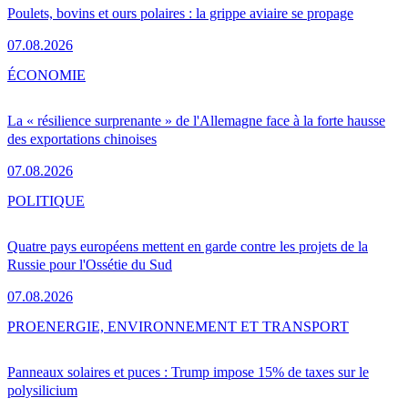
Poulets, bovins et ours polaires : la grippe aviaire se propage
07.08.2026
ÉCONOMIE
La « résilience surprenante » de l'Allemagne face à la forte hausse
des exportations chinoises
07.08.2026
POLITIQUE
Quatre pays européens mettent en garde contre les projets de la
Russie pour l'Ossétie du Sud
07.08.2026
PRO
ENERGIE, ENVIRONNEMENT ET TRANSPORT
Panneaux solaires et puces : Trump impose 15% de taxes sur le
polysilicium