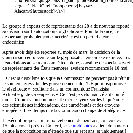
lang=en&language=en&ref_site=photo&search_source=sear
target="_blank" rel="noopener">[Feyyaz
Alacam/Shutterstock]</a>]
Le groupe d’experts et de représentants des 28 a de nouveau reporté
sa décision sur l’autorisation du glyphosate. Pour la France, ce
désherbant probablement cancérigène est un perturbateur
endocrinien.
Après avoir déjà été reportée au mois de mars, la décision de la
Commission européenne sur le glyphosate a encore été retardée. Les
négociations au sein du comité technique, constitué de spécialistes et
de représentants des États membres, avaient recommencé le 18 mai.
« C’est la deuxième fois que la Commission ne parvient pas à réunir
le soutien nécessaire des gouvernements de l’UE pour réapprouver
le glyphosate », souligne dans un communiqué Franziska
Achterberg, de Greenpeace. « Ce n’est pas étonnant, étant donné
que la Commission continue à fermer les yeux sur les inquiétudes
des scientifiques indépendants, des eurodéputés et des citoyens
européens. Il est temps que la Commission change de stratégie ! »
L’exécutif proposait un renouvellement de neuf ans, au lieu des
15 initialement prévus. En avril, les
eurodéputés
avaient demandé à
ce que la proposition ne s’étende que sur sept ans, et uniquement à