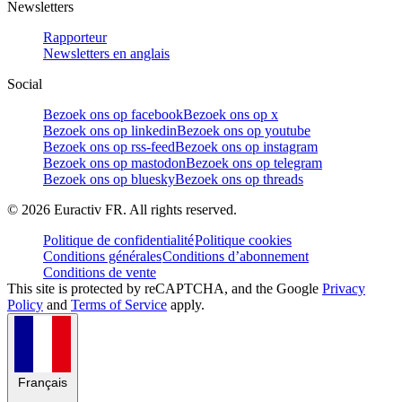
Newsletters
Rapporteur
Newsletters en anglais
Social
Bezoek ons op facebook
Bezoek ons op x
Bezoek ons op linkedin
Bezoek ons op youtube
Bezoek ons op rss-feed
Bezoek ons op instagram
Bezoek ons op mastodon
Bezoek ons op telegram
Bezoek ons op bluesky
Bezoek ons op threads
©
2026
Euractiv FR. All rights reserved.
Politique de confidentialité
Politique cookies
Conditions générales
Conditions d’abonnement
Conditions de vente
This site is protected by reCAPTCHA, and the Google
Privacy
Policy
and
Terms of Service
apply.
Français