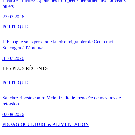
L’euro en mèmes : quand les Européens détournent les nouveaux
billets
27.07.2026
POLITIQUE
L’Espagne sous pression : la crise migratoire de Ceuta met
Schengen à l’épreuve
31.07.2026
LES PLUS RÉCENTS
POLITIQUE
Sánchez riposte contre Meloni : l'Italie menacée de mesures de
rétorsion
07.08.2026
PRO
AGRICULTURE & ALIMENTATION