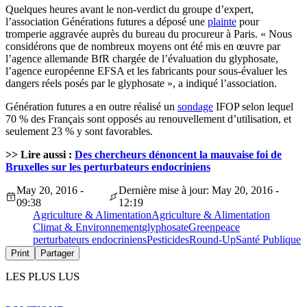
Quelques heures avant le non-verdict du groupe d’expert,
l’association Générations futures a déposé une
plainte
pour
tromperie aggravée auprès du bureau du procureur à Paris. « Nous
considérons que de nombreux moyens ont été mis en œuvre par
l’agence allemande BfR chargée de l’évaluation du glyphosate,
l’agence européenne EFSA et les fabricants pour sous-évaluer les
dangers réels posés par le glyphosate », a indiqué l’association.
Génération futures a en outre réalisé un
sondage
IFOP selon lequel
70 % des Français sont opposés au renouvellement d’utilisation, et
seulement 23 % y sont favorables.
>> Lire aussi :
Des chercheurs dénoncent la mauvaise foi de
Bruxelles sur les perturbateurs endocriniens
May 20, 2016 -
Dernière mise à jour: May 20, 2016 -
09:38
12:19
Agriculture & Alimentation
Agriculture & Alimentation
Climat & Environnement
glyphosate
Greenpeace
perturbateurs endocriniens
Pesticides
Round-Up
Santé Publique
Print
Partager
LES PLUS LUS