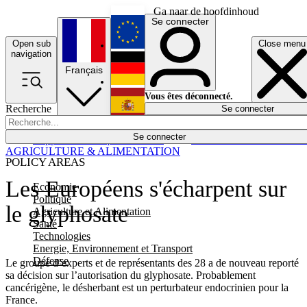
Ga naar de hoofdinhoud
Se connecter
Open sub
Close menu
English
navigation
Français
Deutsch
Vous êtes déconnecté.
Recherche
Se connecter
Español
Lumières éteintes
Se connecter
Rapporteur
Politique
Économie
Newsletters
Evénements
Em
AGRICULTURE & ALIMENTATION
POLICY AREAS
Les Européens s'écharpent sur
Economie
Politique
le glyphosate
Agriculture et Alimentation
Santé
Technologies
Energie, Environnement et Transport
Défense
Le groupe d’experts et de représentants des 28 a de nouveau reporté
sa décision sur l’autorisation du glyphosate. Probablement
cancérigène, le désherbant est un perturbateur endocrinien pour la
France.